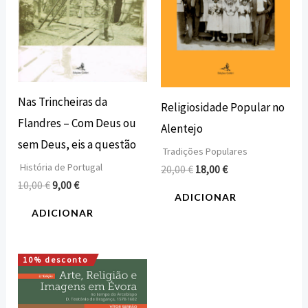
Nas Trincheiras da
Religiosidade Popular no
Flandres – Com Deus ou
Alentejo
sem Deus, eis a questão
Tradições Populares
História de Portugal
20,00
€
18,00
€
10,00
€
9,00
€
ADICIONAR
ADICIONAR
10% desconto
O
O
preço
preço
original
atual
era:
é: