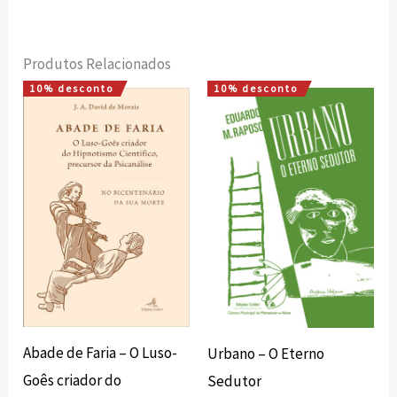
Produtos Relacionados
10% desconto
10% desconto
O
O
O
O
preço
preço
preço
preço
original
atual
original
atual
era:
é:
era:
é:
16,00 €.
14,40 €.
12,00 €.
10,80 €.
Abade de Faria – O Luso-
Urbano – O Eterno
Goês criador do
Sedutor