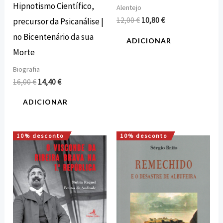
Hipnotismo Científico,
Alentejo
12,00
€
10,80
€
precursor da Psicanálise |
no Bicentenário da sua
ADICIONAR
Morte
Biografia
16,00
€
14,40
€
ADICIONAR
10% desconto
10% desconto
O
O
O
O
preço
preço
preço
preço
original
atual
original
atual
era:
é:
era:
é:
20,00 €.
18,00 €.
15,50 €.
13,95 €.