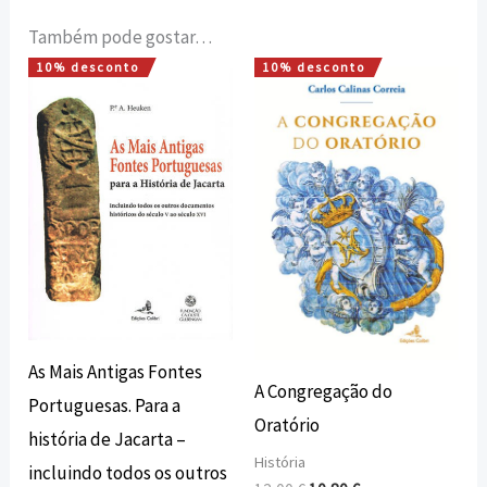
Também pode gostar…
10% desconto
10% desconto
O
O
O
O
preço
preço
preço
preço
original
atual
original
atual
era:
é:
era:
é:
15,00 €.
13,50 €.
12,00 €.
10,80 €.
As Mais Antigas Fontes
A Congregação do
Portuguesas. Para a
Oratório
história de Jacarta –
História
incluindo todos os outros