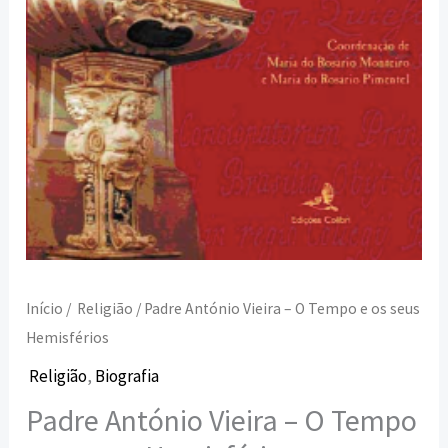
seus
Hemisférios
Início
/
Religião
/ Padre António Vieira – O Tempo e os seus
Hemisférios
Religião
,
Biografia
Padre António Vieira – O Tempo