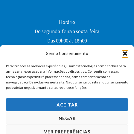
Horário
De segunda-feira a sexta-feira
Das 09h00 às 18h00
colibri@edi-colibri.pt
Gerir o Consentimento
Para fornecer as melhores experiências, usamos tecnologias como cookies para
Facebook
YouTube
Instagram
Whatsapp
armazenar e/ou aceder a informações do dispositivo. Consentir com essas
tecnologias nos permitirá processar dados, como comportamento de
Condições Gerais de Venda
navegação ou IDs exclusivos neste site. Não consentir ou retirar o consentimento
pode afetar negativamante certos recursos e funções.
ACEITAR
NEGAR
VER PREFERÊNCIAS
Copyright © 2026 Edições Colibri