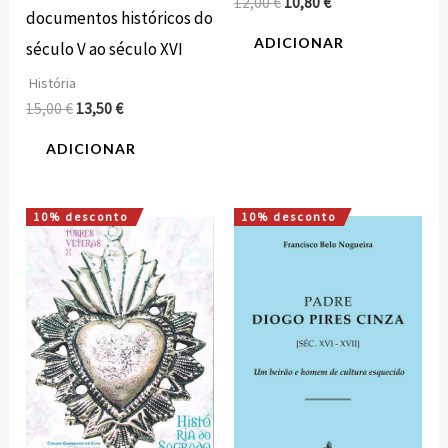
12,00
€
10,80
€
documentos históricos do
ADICIONAR
século V ao século XVI
História
15,00
€
13,50
€
ADICIONAR
10% desconto
10% desconto
O
O
O
O
preço
preço
preço
preço
original
atual
original
atual
era:
é:
era:
é:
16,00 €.
14,40 €.
10,00 €.
9,00 €.