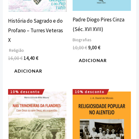
Padre Diogo Pires Cinza
História do Sagrado e do
(Séc. XVI XVII)
Profano – Turres Veteras
X
Biografias
10,00
€
9,00
€
Religião
16,00
€
14,40
€
ADICIONAR
ADICIONAR
10% desconto
10% desconto
O
O
O
O
preço
preço
preço
preço
original
atual
original
atual
era:
é:
era:
é:
10,00 €.
9,00 €.
20,00 €.
18,00 €.