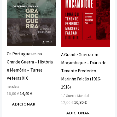
Os Portugueses na
A Grande Guerra em
Grande Guerra – História
Moçambique – Diário do
e Memória – Turres
Tenente Frederico
Veteras XIX
Marinho Falcão (1916-
1918)
História
16,00
€
14,40
€
1.ª Guerra Mundial
12,00
€
10,80
€
ADICIONAR
ADICIONAR