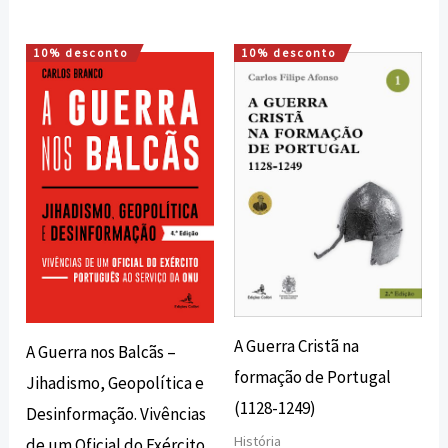
10% desconto
10% desconto
O
O
O
O
preço
preço
preço
preço
original
atual
original
atual
era:
é:
era:
é:
20,00 €.
18,00 €.
28,00 €.
25,20 €.
A Guerra Cristã na
A Guerra nos Balcãs –
formação de Portugal
Jihadismo, Geopolítica e
(1128-1249)
Desinformação. Vivências
História
de um Oficial do Exército