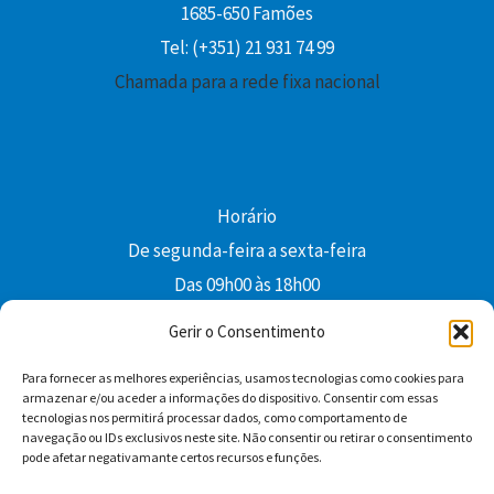
1685-650 Famões
Tel: (+351) 21 931 74 99
Chamada para a rede fixa nacional
Horário
De segunda-feira a sexta-feira
Das 09h00 às 18h00
colibri@edi-colibri.pt
Gerir o Consentimento
Para fornecer as melhores experiências, usamos tecnologias como cookies para
Facebook
YouTube
Instagram
Whatsapp
armazenar e/ou aceder a informações do dispositivo. Consentir com essas
tecnologias nos permitirá processar dados, como comportamento de
Condições Gerais de Venda
navegação ou IDs exclusivos neste site. Não consentir ou retirar o consentimento
pode afetar negativamante certos recursos e funções.