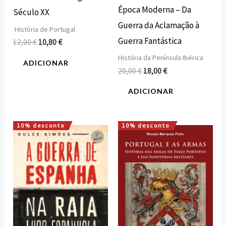
Época Moderna – Da
Século XX
Guerra da Aclamação à
História de Portugal
Guerra Fantástica
12,00
€
10,80
€
História da Península Ibérica
ADICIONAR
20,00
€
18,00
€
ADICIONAR
10% desconto
10% desconto
O
O
O
O
preço
preço
preço
preço
original
atual
original
atual
era:
é:
era:
é:
22,00 €.
19,80 €.
20,00 €.
18,00 €.