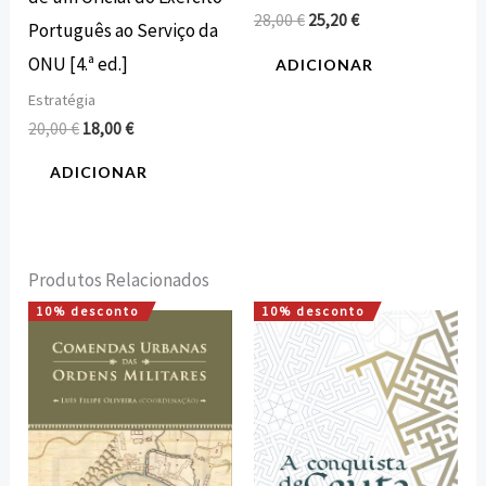
28,00
€
25,20
€
Português ao Serviço da
ONU [4.ª ed.]
ADICIONAR
Estratégia
20,00
€
18,00
€
ADICIONAR
Produtos Relacionados
10% desconto
10% desconto
O
O
O
O
preço
preço
preço
preço
original
atual
original
atual
era:
é:
era:
é:
16,00 €.
14,40 €.
15,00 €.
13,50 €.