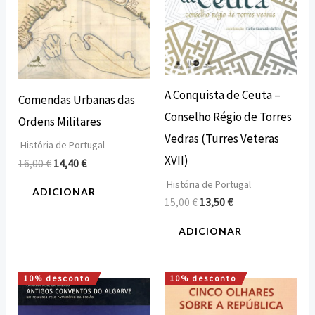
A Conquista de Ceuta –
Comendas Urbanas das
Conselho Régio de Torres
Ordens Militares
Vedras (Turres Veteras
História de Portugal
XVII)
16,00
€
14,40
€
História de Portugal
ADICIONAR
15,00
€
13,50
€
ADICIONAR
10% desconto
10% desconto
O
O
O
O
preço
preço
preço
preço
original
atual
original
atual