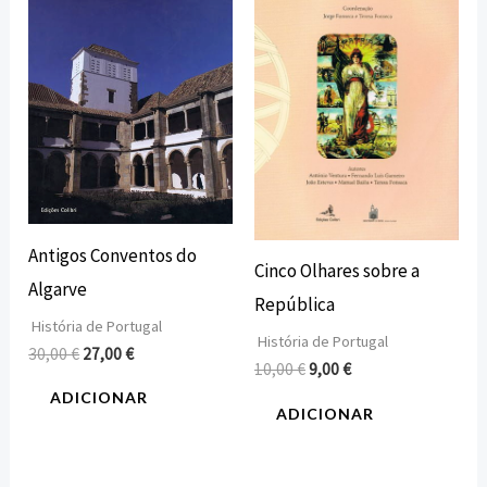
era:
é:
era:
é:
30,00 €.
27,00 €.
10,00 €.
9,00 €.
Antigos Conventos do
Cinco Olhares sobre a
Algarve
República
História de Portugal
História de Portugal
30,00
€
27,00
€
10,00
€
9,00
€
ADICIONAR
ADICIONAR