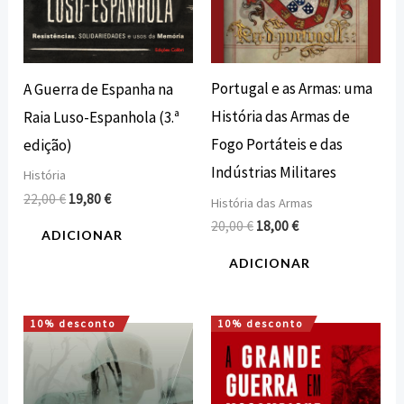
Portugal e as Armas: uma
A Guerra de Espanha na
História das Armas de
Raia Luso-Espanhola (3.ª
Fogo Portáteis e das
edição)
Indústrias Militares
História
22,00
€
19,80
€
História das Armas
20,00
€
18,00
€
ADICIONAR
ADICIONAR
10% desconto
10% desconto
O
O
O
O
preço
preço
preço
preço
original
atual
original
atual
era:
é:
era:
é:
16,00 €.
14,40 €.
12,00 €.
10,80 €.