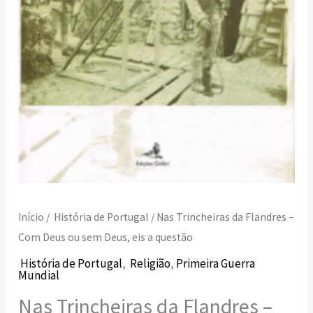
sem
Deus,
eis
a
questão
Início
/
História de Portugal
/ Nas Trincheiras da Flandres –
Com Deus ou sem Deus, eis a questão
História de Portugal
,
Religião
,
Primeira Guerra
Mundial
Nas Trincheiras da Flandres –