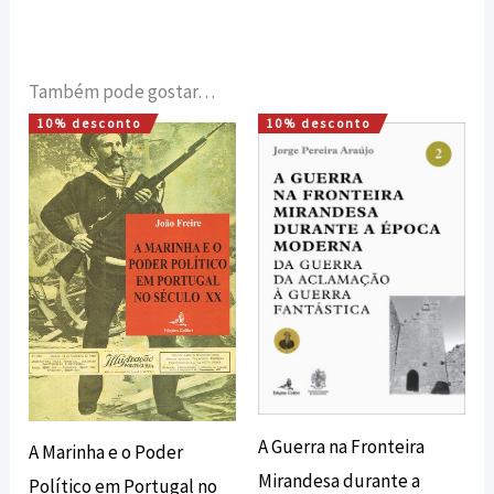
Também pode gostar…
10% desconto
10% desconto
O
O
O
O
preço
preço
preço
preço
original
atual
original
atual
era:
é:
era:
é:
12,00 €.
10,80 €.
20,00 €.
18,00 €.
A Guerra na Fronteira
A Marinha e o Poder
Mirandesa durante a
Político em Portugal no