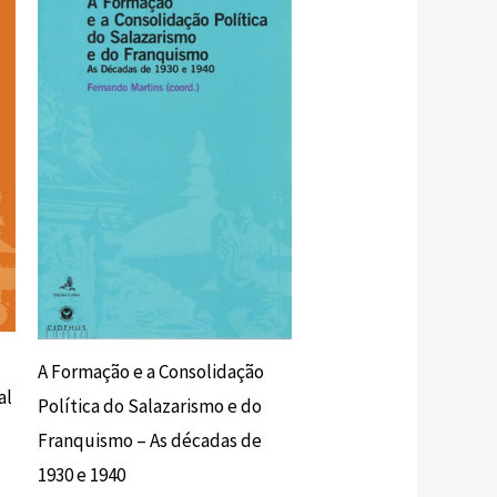
original
atual
era:
é:
17,00 €.
15,30 €.
A Formação e a Consolidação
al
Política do Salazarismo e do
Franquismo – As décadas de
1930 e 1940