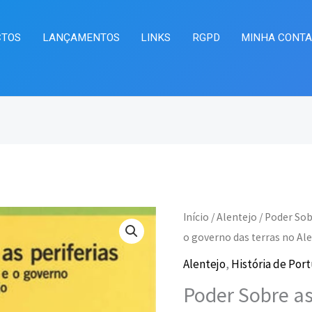
CTOS
LANÇAMENTOS
LINKS
RGPD
MINHA CONT
Quantidade
Início
/
Alentejo
/ Poder Sob
O
O
de
o governo das terras no Al
preço
pr
Poder
Alentejo
,
História de Por
Sobre
original
at
Poder Sobre as 
as