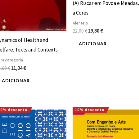
(A) Riscar em Povoa e Meada
a Cores
Alentejo
22,00
€
19,80
€
ynamics of Health and
ADICIONAR
elfare: Texts and Contexts
m categoria
2,60
€
11,34
€
ADICIONAR
10% desconto
10% desconto
O
O
O
O
preço
preço
preço
preço
original
atual
original
atual
era:
é:
era:
é:
18,00 €.
16,20 €.
8,00 €.
7,20 €.