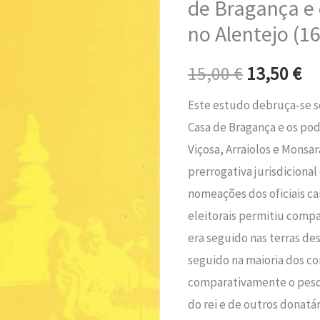
de Bragança e 
era:
é:
Periferias
no Alentejo (1
-
15,00 €.
13
A
15,00
€
13,50
€
casa
de
Este estudo debruça-se so
Bragança
Casa de Bragança e os pod
e
Viçosa, Arraiolos e Monsara
o
prerrogativa jurisdicional
governo
nomeações dos oficiais ca
das
eleitorais permitiu comp
terras
era seguido nas terras de
no
seguido na maioria dos con
Alentejo
comparativamente o peso 
(1640-
do rei e de outros donatá