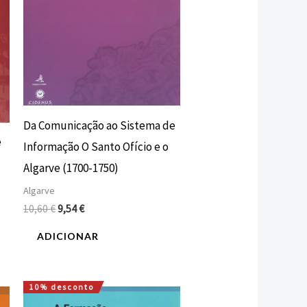
Da Comunicação ao Sistema de
e
Informação O Santo Ofício e o
Algarve (1700-1750)
Algarve
10,60
€
9,54
€
ADICIONAR
10% desconto
O
O
preço
preço