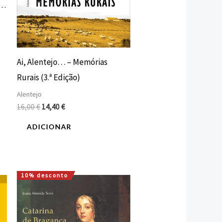
s…
Ai, Alentejo… – Memórias
Rurais (3.ª Edição)
Alentejo
16,00
€
14,40
€
ADICIONAR
10% desconto
O
O
preço
preço
original
atual
era:
é:
18,00 €.
16,00 €.