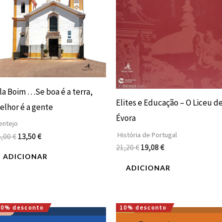
ila Boim …Se boa é a terra,
Elites e Educação – O Liceu d
elhor é a gente
Évora
entejo
História de Portugal
5,00
€
13,50
€
21,20
€
19,08
€
ADICIONAR
ADICIONAR
10% desconto
10% desconto
O
O
O
O
preço
preço
preço
preço