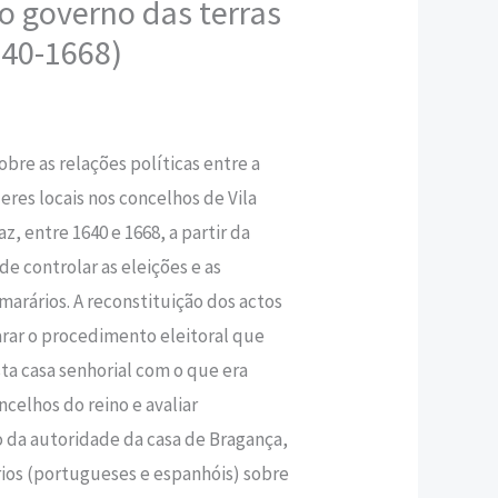
o governo das terras
640-1668)
,50 €.
bre as relações políticas entre a
eres locais nos concelhos de Vila
z, entre 1640 e 1668, a partir da
 de controlar as eleições e as
marários. A reconstituição dos actos
arar o procedimento eleitoral que
sta casa senhorial com o que era
celhos do reino e avaliar
da autoridade da casa de Bragança,
rios (portugueses e espanhóis) sobre