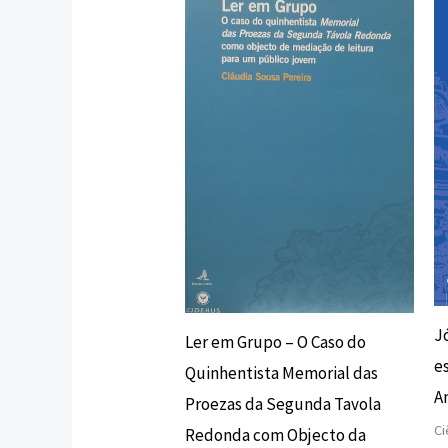
original
atual
era:
é:
7,50 €.
6,75 €.
J
Ler em Grupo – O Caso do
e
Quinhentista Memorial das
A
Proezas da Segunda Tavola
Ci
Redonda com Objecto da