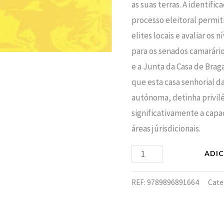
1668)
as suas terras. A identifi
processo eleitoral permit
elites locais e avaliar os 
para os senados camarário
e a Junta da Casa de Brag
que esta casa senhorial d
autónoma, detinha privil
significativamente a cap
áreas júrisdicionais.
ADI
REF:
9789896891664
Cate