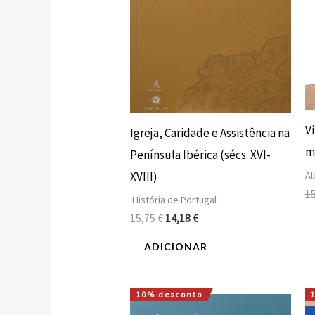
V
Igreja, Caridade e Assistência na
m
Península Ibérica (sécs. XVI-
XVIII)
Al
1
História de Portugal
15,75
€
14,18
€
ADICIONAR
10% desconto
O
O
preço
preço