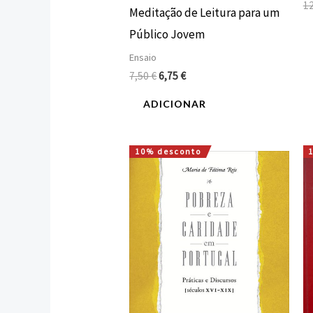
1
Meditação de Leitura para um
Público Jovem
Ensaio
7,50
€
6,75
€
ADICIONAR
10% desconto
O
O
preço
preço
original
atual
era:
é:
16,00 €.
14,40 €.