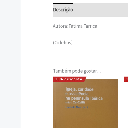
Descrição
Informação adicional
Autora: Fátima Farrica
(Cidehus)
Também pode gostar…
10% desconto
O
O
preço
preço
original
atual
era:
é:
15,75 €.
14,18 €.