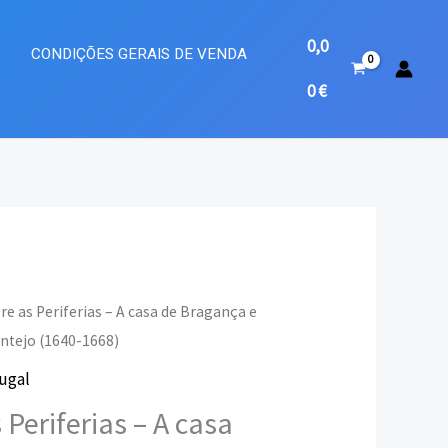
0,0
A
CONDIÇÕES GERAIS DE VENDA
0
€
re as Periferias – A casa de Bragança e
entejo (1640-1668)
eço
tugal
ual
Periferias – A casa