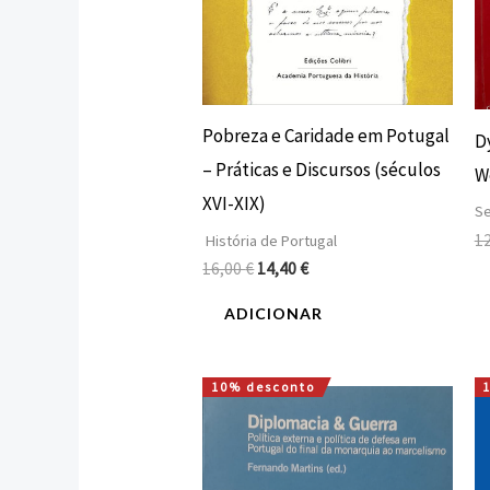
Pobreza e Caridade em Potugal
D
– Práticas e Discursos (séculos
W
XVI-XIX)
Se
1
História de Portugal
16,00
€
14,40
€
ADICIONAR
10% desconto
O
O
preço
preço
original
atual
era:
é:
15,85 €.
14,27 €.