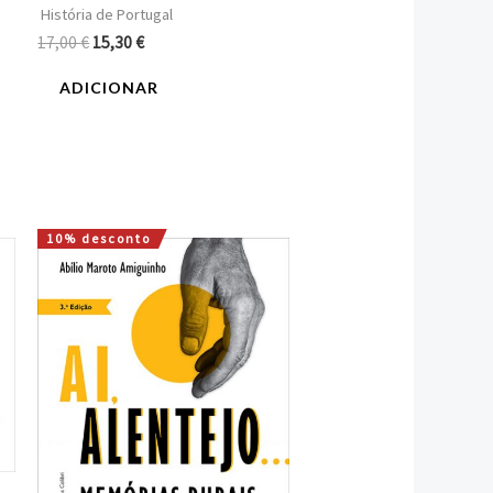
História de Portugal
17,00
€
15,30
€
ADICIONAR
10% desconto
O
O
preço
preço
original
atual
era:
é:
16,00 €.
14,40 €.