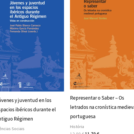
original
atual
original
atual
era:
é:
era:
é:
12,00 €.
10,80 €.
13,00 €.
11,70 €.
Representar o Saber – Os
óvenes y juventud en los
letrados na cronística mediev
spacios ibéricos durante el
portuguesa
ntiguo Régimen
História
ências Sociais