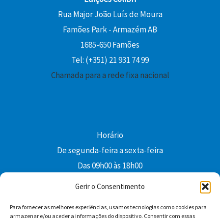
Rua Major João Luís de Moura
Famões Park - Armazém AB
1685-650 Famões
Tel: (+351) 21 931 74 99
Chamada para a rede fixa nacional
Horário
De segunda-feira a sexta-feira
Das 09h00 às 18h00
colibri@edi-colibri.pt
Gerir o Consentimento
Para fornecer as melhores experiências, usamos tecnologias como cookies para
Facebook
YouTube
Instagram
Whatsapp
armazenar e/ou aceder a informações do dispositivo. Consentir com essas