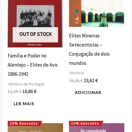
OUT OF STOCK
Elites Mineiras
Setecentistas –
Conjugação de dois
Família e Poder no
mundos
Alentejo – Elites de Avis
História
1886-1941
26,25
€
23,62
€
História de Portugal
12,00
€
10,80
€
ADICIONAR
LER MAIS
10% desconto
10% desconto
O
O
O
O
preço
preço
preço
preço