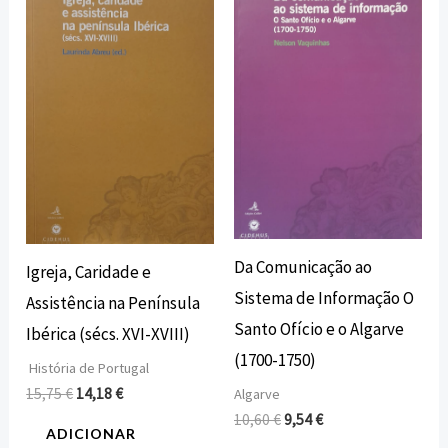
original
atual
original
atual
era:
é:
era:
é:
15,75 €.
14,18 €.
10,60 €.
9,54 €.
Da Comunicação ao
Igreja, Caridade e
Sistema de Informação O
Assistência na Península
Santo Ofício e o Algarve
Ibérica (sécs. XVI-XVIII)
(1700-1750)
História de Portugal
15,75
€
14,18
€
Algarve
10,60
€
9,54
€
ADICIONAR