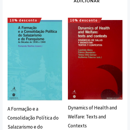
ADICIONAR
10% desconto
10% desconto
O
O
O
O
preço
preço
preço
preço
original
atual
original
atual
era:
é:
era:
é:
17,00 €.
15,30 €.
12,60 €.
11,34 €.
Dynamics of Health and
A Formação e a
Welfare: Texts and
Consolidação Política do
Contexts
Salazarismo e do