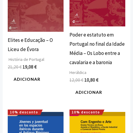
Poder e estatuto em
Elites e Educação – O
Portugal no final da Idade
Liceu de Évora
Média – Os Lobo entre a
História de Portugal
cavalaria e a baronia
21,20
€
19,08
€
Heráldica
ADICIONAR
12,00
€
10,80
€
ADICIONAR
10% desconto
10% desconto
O
O
O
O
preço
preço
preço
preço
original
atual
original
atual
era:
é:
era:
é: