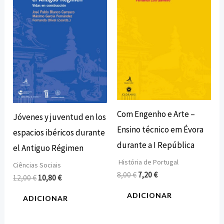
12,00 €.
10,80 €.
8,00 €.
7,20 €.
Com Engenho e Arte –
Jóvenes y juventud en los
Ensino técnico em Évora
espacios ibéricos durante
durante a I República
el Antiguo Régimen
História de Portugal
Ciências Sociais
8,00
€
7,20
€
12,00
€
10,80
€
ADICIONAR
ADICIONAR