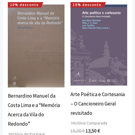
10% desconto
10% desconto
O
O
O
O
preço
preço
preço
preço
original
atual
original
atual
era:
é:
era:
é:
12,00 €.
10,80 €.
15,00 €.
13,50 €.
Arte Poética e Cortesania
Bernardino Manuel da
– O Cancioneiro Geral
Costa Lima e a “Memória
revisitado
Acerca da Vila do
História Comparada
Redondo”
15,00
€
13,50
€
História de Portugal