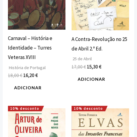
Carnaval – História e
A Contra-Revolução no 25
Identidade – Turres
de Abril 2.ª Ed.
Veteras XVIII
25 de Abril
17,00
€
15,30
€
História de Portugal
18,00
€
16,20
€
ADICIONAR
ADICIONAR
10% desconto
10% desconto
O
O
O
O
preço
preço
preço
preço
original
atual
original
atual
era:
é:
era:
é:
20,00 €.
18,00 €.
12,00 €.
10,80 €.