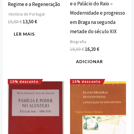
e o Palácio do Raio –
Regime e a Regeneração
Modernidade e progresso
História de Portugal
em Braga na segunda
15,00
€
13,50
€
metade do século XIX
LER MAIS
Biografia
18,00
€
16,20
€
ADICIONAR
10% desconto
10% desconto
O
O
O
O
preço
preço
preço
preço
original
atual
original
atual
era:
é:
era:
é:
12,00 €.
10,80 €.
26,25 €.
23,62 €.