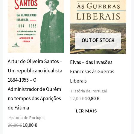
OUT OF STOCK
Artur de Oliveira Santos –
Elvas – das Invasões
Um republicano idealista
Francesas às Guerras
1884-1955 – O
Liberais
Administrador de Ourém
História de Portugal
no tempos das Aparições
12,00
€
10,80
€
de Fátima
LER MAIS
História de Portugal
20,00
€
18,00
€