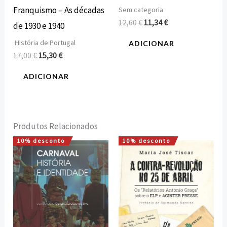
Franquismo – As décadas
Sem categoria
12,60
€
11,34
€
de 1930 e 1940
História de Portugal
ADICIONAR
17,00
€
15,30
€
ADICIONAR
Produtos Relacionados
10% desconto
10% desconto
O
O
O
O
preço
preço
preço
preço
original
atual
original
atual
era:
é:
era:
é:
18,00 €.
16,20 €.
17,00 €.
15,30 €.