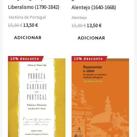
Liberalismo (1790-1842)
Alentejo (1640-1668)
História de Portugal
Alentejo
15,00
€
13,50
€
15,00
€
13,50
€
ADICIONAR
ADICIONAR
10% desconto
10% desconto
O
O
O
O
preço
preço
preço
preço
original
atual
original
atual
era:
é:
era:
é:
16,00 €.
14,40 €.
13,00 €.
11,70 €.