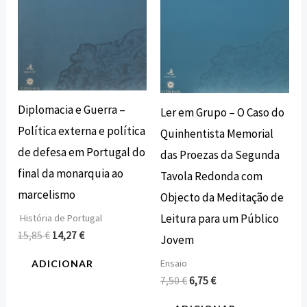
Diplomacia e Guerra –
Ler em Grupo – O Caso do
Política externa e política
Quinhentista Memorial
de defesa em Portugal do
das Proezas da Segunda
final da monarquia ao
Tavola Redonda com
marcelismo
Objecto da Meditação de
Leitura para um Público
História de Portugal
15,85
€
14,27
€
Jovem
Ensaio
ADICIONAR
7,50
€
6,75
€