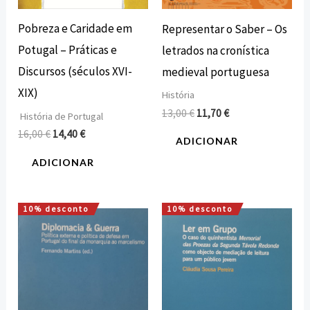
Pobreza e Caridade em
Representar o Saber – Os
Potugal – Práticas e
letrados na cronística
Discursos (séculos XVI-
medieval portuguesa
XIX)
História
13,00
€
11,70
€
História de Portugal
16,00
€
14,40
€
ADICIONAR
ADICIONAR
10% desconto
10% desconto
O
O
O
O
preço
preço
preço
preço
original
atual
original
atual
era:
é:
era:
é:
15,85 €.
14,27 €.
7,50 €.
6,75 €.