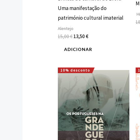
M
Uma manifestação do
Hi
património cultural imaterial
1
Alentejo
15,00
€
13,50
€
ADICIONAR
10% desconto
O
O
preço
preço
original
atual
era:
é:
16,00 €.
14,40 €.