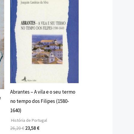
original
atual
era:
é:
26,20 €.
23,58 €.
Abrantes – A vila e o seu termo
e
no tempo dos Filipes (1580-
1640)
História de Portugal
26,20
€
23,58
€