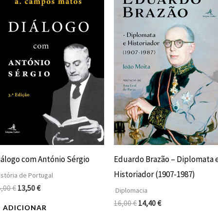
original
atual
original
atual
era:
é:
era:
é:
15,00 €.
13,50 €.
16,00 €.
14,40 €.
iálogo com António Sérgio
Eduardo Brazão – Diplomata 
Historiador (1907-1987)
stória de Portugal
5,00
€
13,50
€
Diplomacia
16,00
€
14,40
€
ADICIONAR