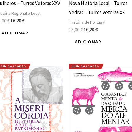
Nova História Local – Torres
ulheres – Turres Veteras XXV
Vedras – Turres Veteras XX
stória Regional e Local
8,00
€
16,20
€
História de Portugal
18,00
€
16,20
€
ADICIONAR
ADICIONAR
10% desconto
10% desconto
O
O
O
O
preço
preço
preço
preço
original
atual
original
atual
era:
é:
era:
é:
16,00 €.
14,40 €.
16,00 €.
14,40 €.