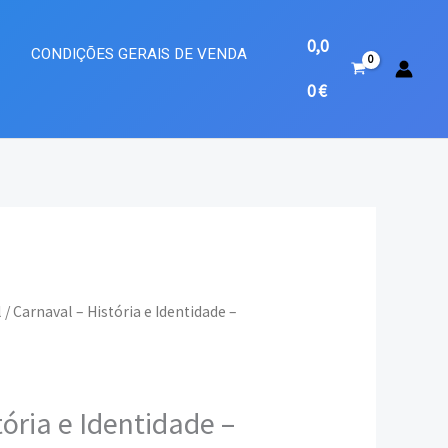
0,0
A
CONDIÇÕES GERAIS DE VENDA
0
€
l
/ Carnaval – História e Identidade –
eço
ual
tória e Identidade –