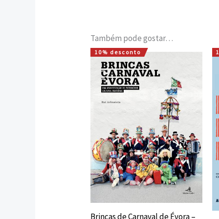
Também pode gostar…
10% desconto
O
O
preço
preço
original
atual
era:
é:
15,00 €.
13,50 €.
Brincas de Carnaval de Évora –