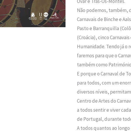
Ovar e Trás-Os-Montes.
Não podemos, também, dei
Carnavais de Binche e Aals
Pasto e Barranquilla (Col
(Croácia), cinco Carnavai
Humanidade. Tendo já o r
faremos para que o Carnav
também como Património
E porque o Carnaval de T
para todos, com um enor
diversos níveis, permitam
Centro de Artes do Carnav
a todos sentir e viver cad
de Portugal, durante todo
A todos quantos ao longo