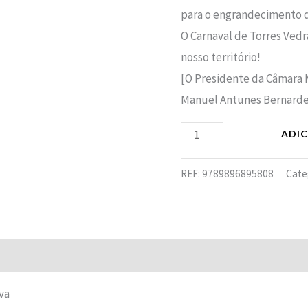
para o engrandecimento d
O Carnaval de Torres Ved
nosso território!
[O Presidente da Câmara M
Manuel Antunes Bernarde
ADI
REF:
9789896895808
Cate
va