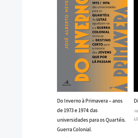
original
atual
era:
é:
22,00 €.
19,80 €.
Do Inverno à Primavera – anos
D
de 1973 e 1974: das
Hi
1
universidades para os Quartéis.
Guerra Colonial.