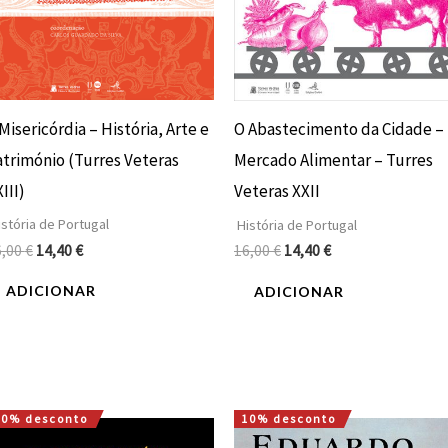
Misericórdia – História, Arte e
O Abastecimento da Cidade –
trimónio (Turres Veteras
Mercado Alimentar – Turres
III)
Veteras XXII
stória de Portugal
História de Portugal
6,00
€
14,40
€
16,00
€
14,40
€
ADICIONAR
ADICIONAR
10% desconto
10% desconto
O
O
O
O
preço
preço
preço
preço