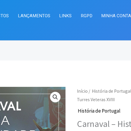
CTOS
LANÇAMENTOS
LINKS
RGPD
MINHA CONT
Quantidade
Início
/
História de Portuga
O
O
de
Turres Veteras XVIII
preço
pr
Carnaval
História de Portugal
–
original
at
Carnaval – His
História