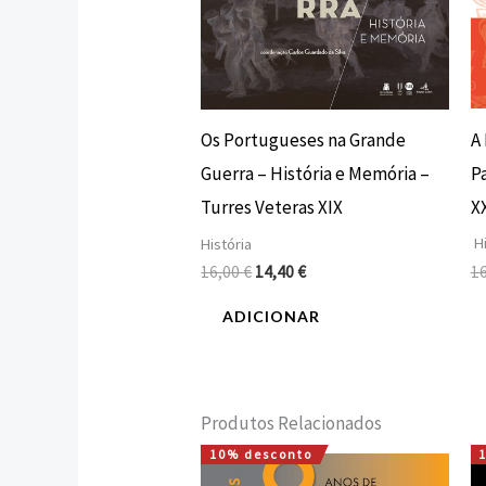
A 
Os Portugueses na Grande
Pa
Guerra – História e Memória –
XX
Turres Veteras XIX
Hi
História
1
16,00
€
14,40
€
ADICIONAR
Produtos Relacionados
10% desconto
O
O
preço
preço