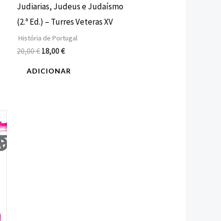
Judiarias, Judeus e Judaísmo
(2.ª Ed.) – Turres Veteras XV
História de Portugal
20,00
€
18,00
€
ADICIONAR