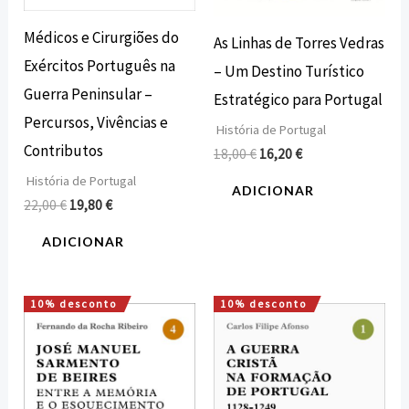
Médicos e Cirurgiões do
As Linhas de Torres Vedras
Exércitos Português na
– Um Destino Turístico
Guerra Peninsular –
Estratégico para Portugal
Percursos, Vivências e
História de Portugal
Contributos
18,00
€
16,20
€
História de Portugal
ADICIONAR
22,00
€
19,80
€
ADICIONAR
10% desconto
10% desconto
O
O
O
O
preço
preço
preço
preço
original
atual
original
atual
era:
é:
era:
é:
24,00 €.
21,60 €.
28,00 €.
25,20 €.