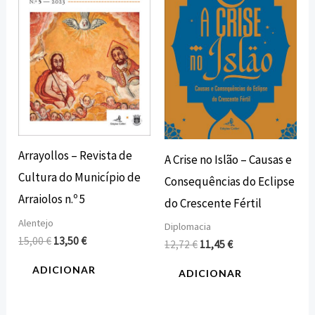
15,00 €.
13,50 €.
12,72 €.
11,45 €.
Arrayollos – Revista de
A Crise no Islão – Causas e
Cultura do Município de
Consequências do Eclipse
Arraiolos n.º 5
do Crescente Fértil
Alentejo
Diplomacia
15,00
€
13,50
€
12,72
€
11,45
€
ADICIONAR
ADICIONAR