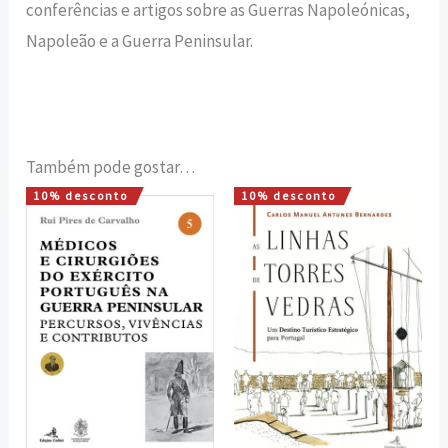
conferências e artigos sobre as Guerras Napoleónicas,
Napoleão e a Guerra Peninsular.
Também pode gostar…
10% desconto
10% desconto
O
O
O
O
preço
preço
preço
preço
original
atual
original
atual
era:
é:
era:
é:
22,00 €.
19,80 €.
18,00 €.
16,20 €.