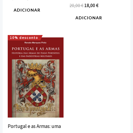
20,00
€
18,00
€
ADICIONAR
ADICIONAR
10% desconto
O
O
preço
preço
original
atual
era:
é:
20,00 €.
18,00 €.
Portugal e as Armas: uma