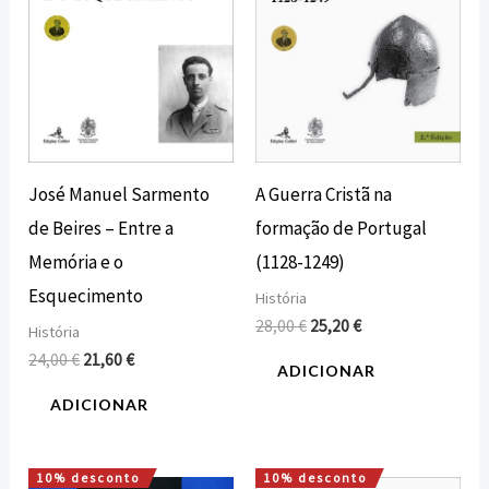
José Manuel Sarmento
A Guerra Cristã na
de Beires – Entre a
formação de Portugal
Memória e o
(1128-1249)
Esquecimento
História
28,00
€
25,20
€
História
24,00
€
21,60
€
ADICIONAR
ADICIONAR
10% desconto
10% desconto
O
O
O
O