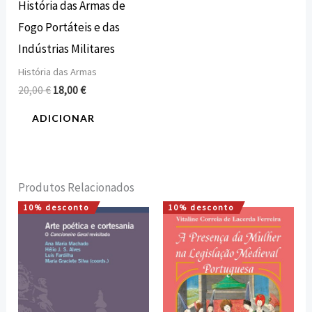
História das Armas de
Fogo Portáteis e das
Indústrias Militares
História das Armas
20,00
€
18,00
€
ADICIONAR
Produtos Relacionados
10% desconto
10% desconto
O
O
O
O
preço
preço
preço
preço
original
atual
original
atual
era:
é:
era:
é:
15,00 €.
13,50 €.
15,00 €.
13,50 €.