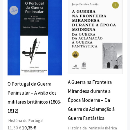
preço
preço
preço
preço
original
atual
original
atual
era:
é:
era:
é:
11,50 €.
10,35 €.
20,00 €.
18,00 €.
A Guerra na Fronteira
O Portugal da Guerra
Mirandesa durante a
Peninsular – A visão dos
Época Moderna – Da
militares britânicos (1808-
Guerra da Aclamação à
1812)
Guerra Fantástica
História de Portugal
11,50
€
10,35
€
História da Península Ibérica