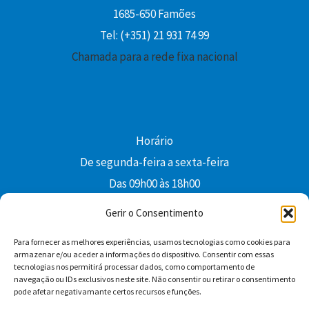
1685-650 Famões
Tel: (+351) 21 931 74 99
Chamada para a rede fixa nacional
Horário
De segunda-feira a sexta-feira
Das 09h00 às 18h00
colibri@edi-colibri.pt
Gerir o Consentimento
Para fornecer as melhores experiências, usamos tecnologias como cookies para
Facebook
YouTube
Instagram
Whatsapp
armazenar e/ou aceder a informações do dispositivo. Consentir com essas
tecnologias nos permitirá processar dados, como comportamento de
Condições Gerais de Venda
navegação ou IDs exclusivos neste site. Não consentir ou retirar o consentimento
pode afetar negativamante certos recursos e funções.