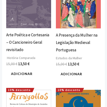
Arte Poética e Cortesania
A Presença da Mulher na
– O Cancioneiro Geral
Legislação Medieval
revisitado
Portuguesa
História Comparada
Estudos da Mulher
15,00
€
13,50
€
15,00
€
13,50
€
ADICIONAR
ADICIONAR
10% desconto
10% desconto
O
O
O
O
preço
preço
preço
preço
original
atual
original
atual
era:
é:
era:
é: