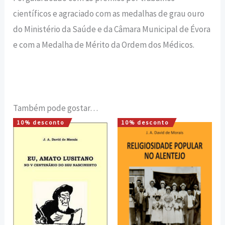
científicos e agraciado com as medalhas de grau ouro
do Ministério da Saúde e da Câmara Municipal de Évora
e com a Medalha de Mérito da Ordem dos Médicos.
Também pode gostar…
10% desconto
10% desconto
O
O
O
O
preço
preço
preço
preço
original
atual
original
atual
era:
é:
era:
é:
15,00 €.
13,50 €.
20,00 €.
18,00 €.