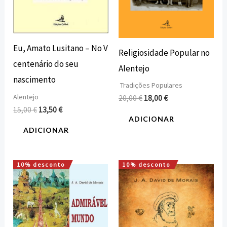
Eu, Amato Lusitano – No V
Religiosidade Popular no
centenário do seu
Alentejo
nascimento
Tradições Populares
Alentejo
20,00
€
18,00
€
15,00
€
13,50
€
ADICIONAR
ADICIONAR
10% desconto
10% desconto
O
O
O
O
preço
preço
preço
preço
original
atual
original
atual
era:
é:
era:
é:
15,00 €.
13,50 €.
16,00 €.
14,40 €.