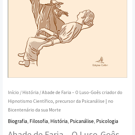
do
Hipnotismo
Científico,
precursor
da
Psicanálise
|
no
Bicentenário
da
Início
/
História
/ Abade de Faria – O Luso-Goês criador do
sua
Hipnotismo Científico, precursor da Psicanálise | no
Morte
Bicentenário da sua Morte
Biografia
,
Filosofia
,
História
,
Psicanálise
,
Psicologia
Abade de Faria – O Luso-Goês