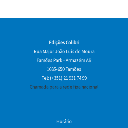
Edições Colibri
Rua Major João Luís de Moura
Famões Park - Armazém AB
1685-650 Famões
Tel: (+351) 21 931 74 99
Chamada para a rede fixa nacional
Horário