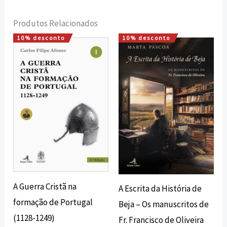
Produtos Relacionados
10% desconto
10% desconto
O
O
O
O
preço
preço
preço
preço
original
atual
original
atual
era:
é:
era:
é:
28,00 €.
25,20 €.
16,20 €.
14,58 €.
A Guerra Cristã na
A Escrita da História de
formação de Portugal
Beja – Os manuscritos de
(1128-1249)
Fr. Francisco de Oliveira