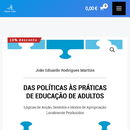
Skip
0,00
€
to
content
10% desconto
Quantidade
O
O
de
preço
preço
Das
Políticas
original
atual
às
era:
é:
Práticas
de
20,00 €.
18,00 €.
Educação
de
Adultos