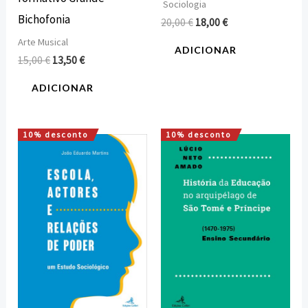
Sociologia
Bichofonia
20,00
€
18,00
€
Arte Musical
ADICIONAR
15,00
€
13,50
€
ADICIONAR
10% desconto
10% desconto
O
O
O
O
preço
preço
preço
preço
original
atual
original
atual
era:
é:
era:
é:
16,00 €.
14,40 €.
18,00 €.
16,20 €.