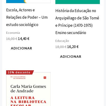
Escola, Actores e
História da Educação no
Relações de Poder – Um
Arquipélago de São Tomé
estudo sociológico
e Príncipe (1470-1975)
Ensino secundário
Economia
16,00
€
14,40
€
Educação
18,00
€
16,20
€
ADICIONAR
ADICIONAR
10% desconto
O
O
preço
preço
original
atual
era:
é:
18,00 €.
16,20 €.