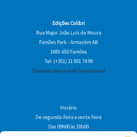
Edições Colibri
Rua Major João Luís de Moura
Famões Park - Armazém AB
1685-650 Famões
Tel: (+351) 21 931 74 99
Chamada para a rede fixa nacional
Horário
De segunda-feira a sexta-feira
Das 09h00 às 18h00
colibri@edi-colibri.pt