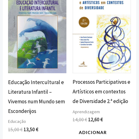
original
atual
original
atual
era:
é:
era:
é:
15,00 €.
13,50 €.
14,00 €.
12,60 €.
Processos Participativos e
Educação Intercultural e
Artísticos em contextos
Literatura Infantil –
de Diversidade 2.ª edição
Vivemos num Mundo sem
Esconderijos
Aprendizagem
14,00
€
12,60
€
Educação
15,00
€
13,50
€
ADICIONAR