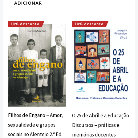
ADICIONAR
10% desconto
10% desconto
O
O
O
O
preço
preço
preço
preço
original
atual
original
atual
era:
é:
era:
é:
15,00 €.
13,50 €.
14,00 €.
12,60 €.
Filhos de Engano – Amor,
O 25 de Abril e a Educação
sexualidade e grupos
Discursos – práticas e
sociais no Alentejo 2.ª Ed.
memórias docentes