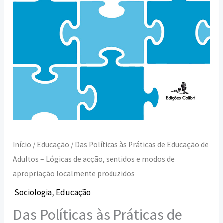
-
Lógicas
de
acção,
sentidos
e
modos
de
apropriação
Início
/
Educação
/ Das Políticas às Práticas de Educação de
localmente
Adultos – Lógicas de acção, sentidos e modos de
produzidos
apropriação localmente produzidos
Sociologia
,
Educação
Das Políticas às Práticas de