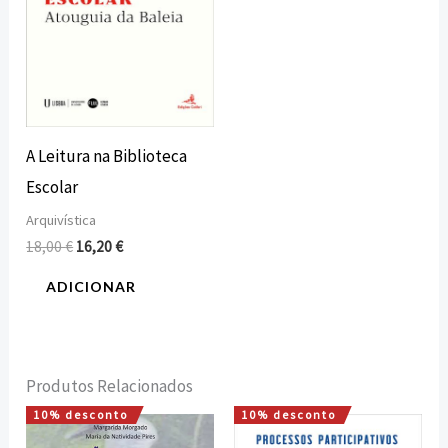
A Leitura na Biblioteca
Escolar
Arquivística
18,00
€
16,20
€
ADICIONAR
Produtos Relacionados
10% desconto
10% desconto
O
O
O
O
preço
preço
preço
preço