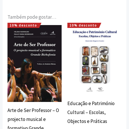
Também pode gostar…
10% desconto
10% desconto
O
O
O
O
preço
preço
preço
preço
original
atual
original
atual
era:
é:
era:
é:
15,00 €.
13,50 €.
20,00 €.
18,00 €.
Educação e Património
Arte de Ser Professor – O
Cultural – Escolas,
projecto musical e
Objectos e Práticas
formativo Grande