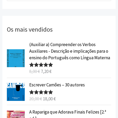
Os mais vendidos
O
O
(Auxiliar a) Compreender os Verbos
p
p
Auxiliares - Descrição e implicações para o
r
r
ensino do Português como Língua Materna
e
e
ç
ç
8,00
€
7,20
€
Avaliação
o
o
5.00
de 5
o
a
O
O
Escrever Camões – 30 autores
r
t
p
p
i
u
r
r
20,00
€
18,00
€
Avaliação
g
a
e
e
5.00
de 5
i
l
ç
ç
O
O
A Rapariga que Adorava Finais Felizes [2.ª
n
é
o
o
p
p