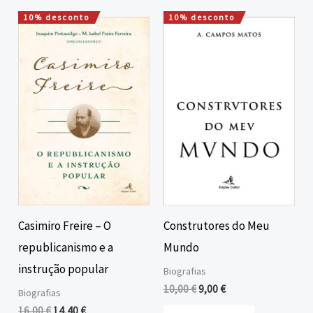
10% desconto
10% desconto
O
O
O
O
preço
preço
preço
preço
original
atual
original
atual
era:
é:
era:
é:
16,00 €.
14,40 €.
10,00 €.
9,00 €.
Casimiro Freire – O
Construtores do Meu
republicanismo e a
Mundo
instrução popular
Biografias
10,00
€
9,00
€
Biografias
16,00
€
14,40
€