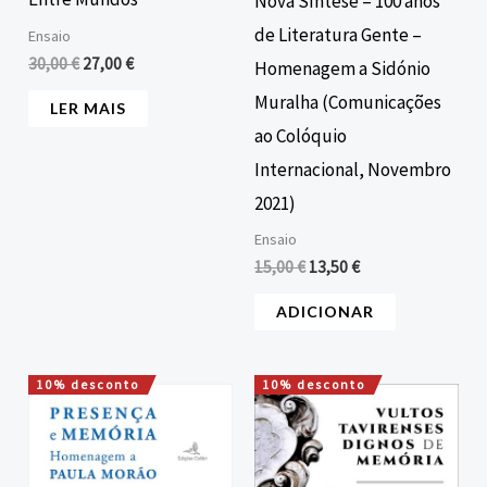
Nova Síntese – 100 anos
de Literatura Gente –
Ensaio
30,00
€
27,00
€
Homenagem a Sidónio
Muralha (Comunicações
LER MAIS
ao Colóquio
Internacional, Novembro
2021)
Ensaio
15,00
€
13,50
€
ADICIONAR
10% desconto
10% desconto
O
O
O
O
preço
preço
preço
preço
original
atual
original
atual
era:
é:
era:
é:
30,00 €.
27,00 €.
24,80 €.
22,32 €.