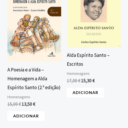
era:
é:
era:
é:
15,00 €.
13,50 €.
17,00 €.
15,30 €.
Alda Espírito Santo –
Escritos
A Poesia e a Vida –
Homenagens
Homenagem a Alda
17,00
€
15,30
€
Espírito Santo (2.ª edição)
ADICIONAR
Homenagens
15,00
€
13,50
€
ADICIONAR