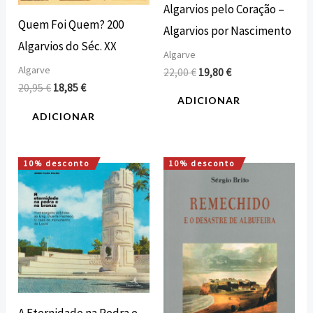
Algarvios pelo Coração –
Quem Foi Quem? 200
Algarvios por Nascimento
Algarvios do Séc. XX
Algarve
Algarve
22,00
€
19,80
€
20,95
€
18,85
€
ADICIONAR
ADICIONAR
10% desconto
10% desconto
O
O
O
O
preço
preço
preço
preço
original
atual
original
atual
era:
é:
era:
é:
16,00 €.
14,40 €.
15,50 €.
13,95 €.
A Eternidade na Pedra e