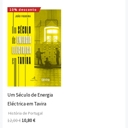
10% desconto
O
O
preço
preço
original
atual
era:
é:
12,00 €.
10,80 €.
Um Século de Energia
Eléctrica em Tavira
História de Portugal
12,00
€
10,80
€