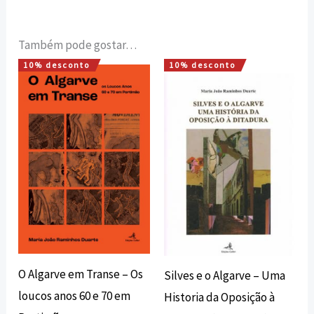
Também pode gostar…
10% desconto
10% desconto
O
O
O
O
preço
preço
preço
preço
original
atual
original
atual
era:
é:
era:
é:
22,00 €.
19,80 €.
25,00 €.
22,50 €.
O Algarve em Transe – Os
Silves e o Algarve – Uma
loucos anos 60 e 70 em
Historia da Oposição à