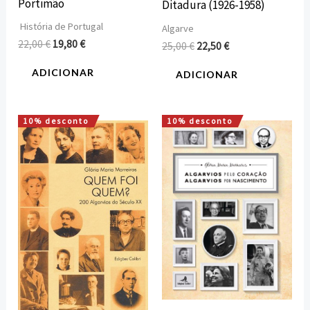
Portimão
Ditadura (1926-1958)
História de Portugal
Algarve
22,00
€
19,80
€
25,00
€
22,50
€
ADICIONAR
ADICIONAR
10% desconto
10% desconto
O
O
O
O
preço
preço
preço
preço
original
atual
original
atual
era:
é:
era:
é:
20,95 €.
18,85 €.
22,00 €.
19,80 €.