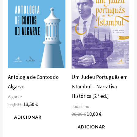
era:
é:
era:
é:
15,00 €.
13,50 €.
20,00 €.
18,00 €.
Antologia de Contos do
Um Judeu Português em
Algarve
Istambul – Narrativa
Histórica [2.ª ed.]
Algarve
15,00
€
13,50
€
Judaísmo
20,00
€
18,00
€
ADICIONAR
ADICIONAR