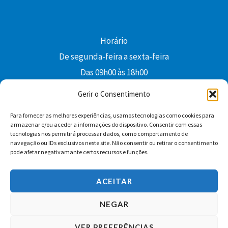
Horário
De segunda-feira a sexta-feira
Das 09h00 às 18h00
colibri@edi-colibri.pt
Gerir o Consentimento
Para fornecer as melhores experiências, usamos tecnologias como cookies para
Facebook
YouTube
Instagram
Whatsapp
armazenar e/ou aceder a informações do dispositivo. Consentir com essas
tecnologias nos permitirá processar dados, como comportamento de
Condições Gerais de Venda
navegação ou IDs exclusivos neste site. Não consentir ou retirar o consentimento
pode afetar negativamante certos recursos e funções.
ACEITAR
NEGAR
VER PREFERÊNCIAS