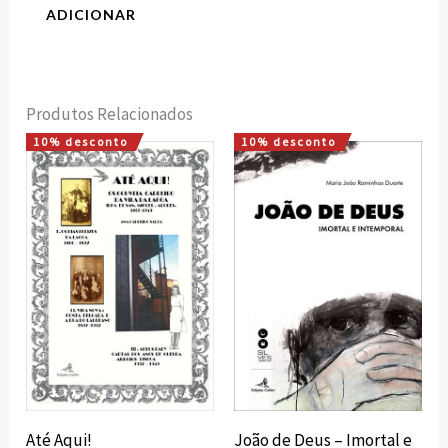
ADICIONAR
Produtos Relacionados
10% desconto
10% desconto
O
O
O
O
preço
preço
preço
preço
original
atual
original
atual
era:
é:
era:
é:
17,50 €.
15,75 €.
25,00 €.
22,50 €.
Até Aqui!
João de Deus – Imortal e