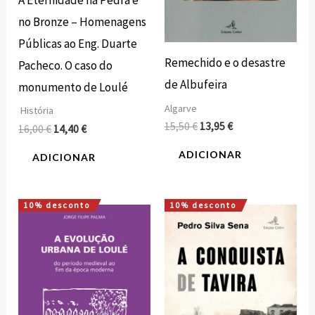
no Bronze – Homenagens
Públicas ao Eng. Duarte
Remechido e o desastre
Pacheco. O caso do
de Albufeira
monumento de Loulé
Algarve
História
15,50
€
13,95
€
16,00
€
14,40
€
ADICIONAR
ADICIONAR
10% desconto
10% desconto
O
O
O
O
preço
preço
preço
preço
original
atual
original
atual
era:
é:
era:
é:
12,72 €.
11,45 €.
18,00 €.
16,20 €.