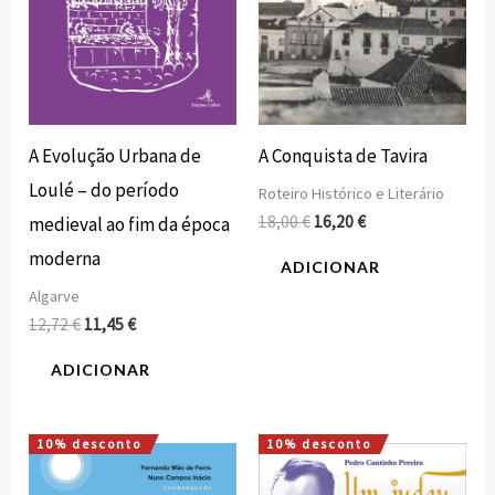
A Evolução Urbana de
A Conquista de Tavira
Loulé – do período
Roteiro Histórico e Literário
18,00
€
16,20
€
medieval ao fim da época
moderna
ADICIONAR
Algarve
12,72
€
11,45
€
ADICIONAR
10% desconto
10% desconto
O
O
O
O
preço
preço
preço
preço
original
atual
original
atual