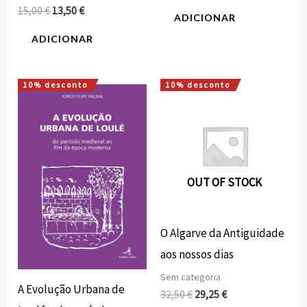
15,00
€
13,50
€
ADICIONAR
ADICIONAR
10% desconto
10% desconto
O
O
O
O
preço
preço
preço
preço
original
atual
original
atual
era:
é:
era:
é:
12,72 €.
11,45 €.
32,50 €.
29,25 €.
OUT OF STOCK
O Algarve da Antiguidade
aos nossos dias
Sem categoria
A Evolução Urbana de
32,50
€
29,25
€