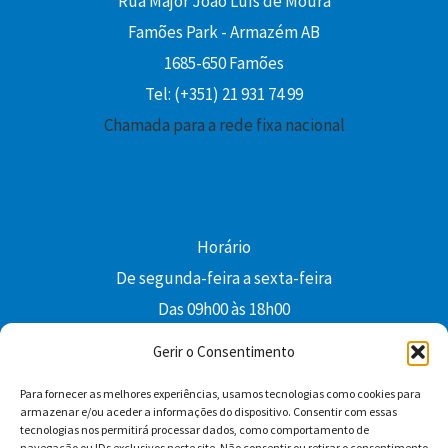
Rua Major João Luís de Moura
Famões Park - Armazém AB
1685-650 Famões
Tel: (+351) 21 931 74 99
Chamada para a rede fixa nacional
Horário
De segunda-feira a sexta-feira
Das 09h00 às 18h00
colibri@edi-colibri.pt
Gerir o Consentimento
Para fornecer as melhores experiências, usamos tecnologias como cookies para
Facebook
YouTube
Instagram
Whatsapp
armazenar e/ou aceder a informações do dispositivo. Consentir com essas
tecnologias nos permitirá processar dados, como comportamento de
Condições Gerais de Venda
navegação ou IDs exclusivos neste site. Não consentir ou retirar o consentimento