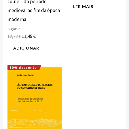
Loulé – do período
LER MAIS
medieval ao fim da época
moderna
Algarve
12,72
€
11,45
€
ADICIONAR
10% desconto
O
O
preço
preço
original
atual
era:
é:
22,00 €.
19,80 €.