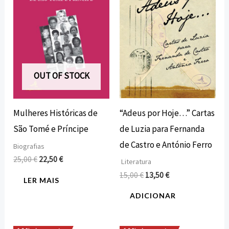
25,00 €.
22,50 €.
15,00 €.
13,50 €.
OUT OF STOCK
“Adeus por Hoje…” Cartas
Mulheres Históricas de
de Luzia para Fernanda
São Tomé e Príncipe
de Castro e António Ferro
Biografias
25,00
€
22,50
€
Literatura
15,00
€
13,50
€
LER MAIS
ADICIONAR