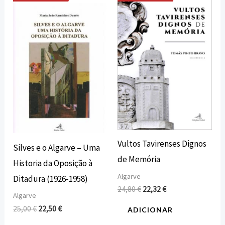
O
O
O
O
preço
preço
preço
preço
original
atual
original
atual
era:
é:
era:
é:
25,00 €.
22,50 €.
24,80 €.
22,32 €.
Vultos Tavirenses Dignos
Silves e o Algarve – Uma
de Memória
Historia da Oposição à
Algarve
Ditadura (1926-1958)
24,80
€
22,32
€
Algarve
25,00
€
22,50
€
ADICIONAR