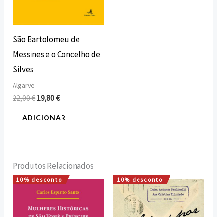
São Bartolomeu de
Messines e o Concelho de
Silves
Algarve
22,00
€
19,80
€
ADICIONAR
Produtos Relacionados
10% desconto
10% desconto
O
O
O
O
preço
preço
preço
preço
original
atual
original
atual
era:
é:
era:
é: