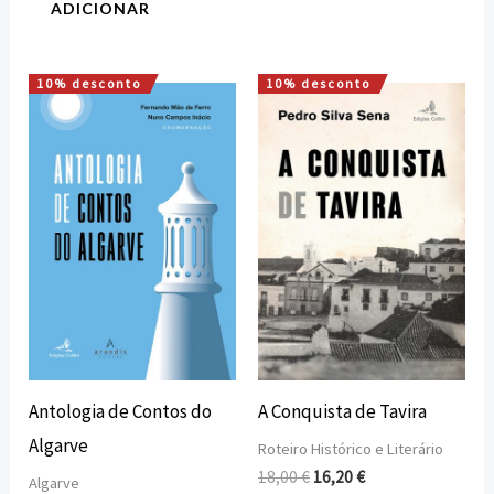
ADICIONAR
10% desconto
10% desconto
O
O
O
O
preço
preço
preço
preço
original
atual
original
atual
era:
é:
era:
é:
15,00 €.
13,50 €.
18,00 €.
16,20 €.
Antologia de Contos do
A Conquista de Tavira
Algarve
Roteiro Histórico e Literário
18,00
€
16,20
€
Algarve