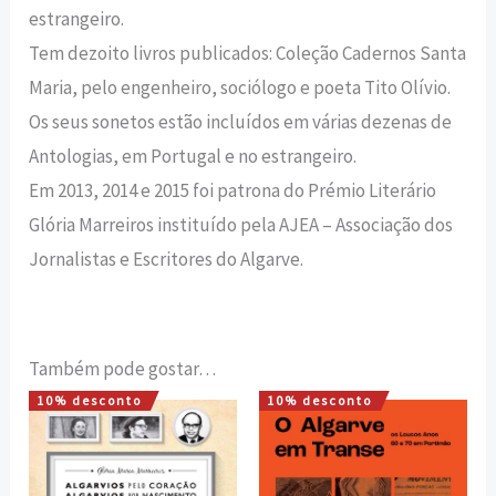
estrangeiro.
Tem dezoito livros publicados: Coleção Cadernos Santa
Maria, pelo engenheiro, sociólogo e poeta Tito Olívio.
Os seus sonetos estão incluídos em várias dezenas de
Antologias, em Portugal e no estrangeiro.
Em 2013, 2014 e 2015 foi patrona do Prémio Literário
Glória Marreiros instituído pela AJEA – Associação dos
Jornalistas e Escritores do Algarve.
Também pode gostar…
10% desconto
10% desconto
O
O
O
O
preço
preço
preço
preço
original
atual
original
atual
era:
é:
era:
é:
22,00 €.
19,80 €.
22,00 €.
19,80 €.