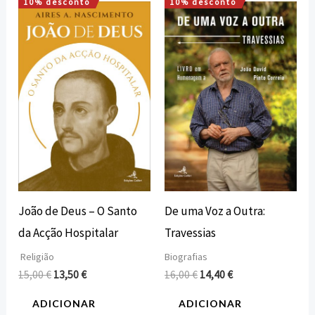
10% desconto
10% desconto
O
O
O
O
preço
preço
preço
preço
original
atual
original
atual
era:
é:
era:
é:
15,00 €.
13,50 €.
16,00 €.
14,40 €.
João de Deus – O Santo
De uma Voz a Outra:
da Acção Hospitalar
Travessias
Religião
Biografias
15,00
€
13,50
€
16,00
€
14,40
€
ADICIONAR
ADICIONAR