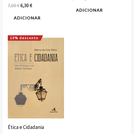
7,00
€
6,30
€
ADICIONAR
ADICIONAR
10% desconto
O
O
preço
preço
original
atual
era:
é:
15,00 €.
13,50 €.
Ética e Cidadania