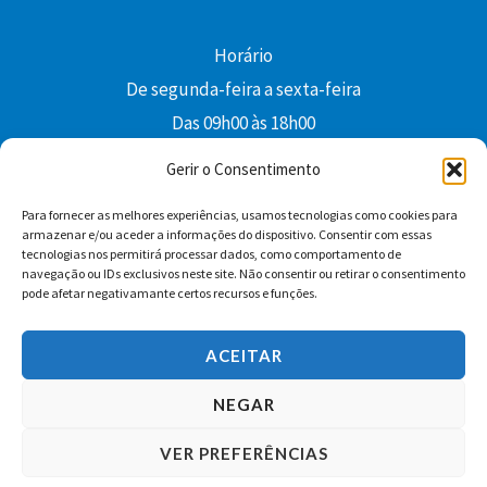
Horário
De segunda-feira a sexta-feira
Das 09h00 às 18h00
colibri@edi-colibri.pt
Gerir o Consentimento
Para fornecer as melhores experiências, usamos tecnologias como cookies para
Facebook
YouTube
Instagram
Whatsapp
armazenar e/ou aceder a informações do dispositivo. Consentir com essas
tecnologias nos permitirá processar dados, como comportamento de
Condições Gerais de Venda
navegação ou IDs exclusivos neste site. Não consentir ou retirar o consentimento
pode afetar negativamante certos recursos e funções.
ACEITAR
NEGAR
VER PREFERÊNCIAS
Copyright © 2026 Edições Colibri