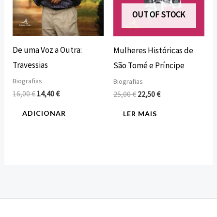
OUT OF STOCK
De uma Voz a Outra:
Mulheres Históricas de
Travessias
São Tomé e Príncipe
Biografias
Biografias
16,00
€
14,40
€
25,00
€
22,50
€
ADICIONAR
LER MAIS