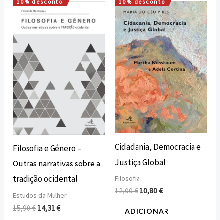
10% desconto
10% desconto
O
O
O
O
preço
preço
preço
preço
original
atual
original
atual
era:
é:
era:
é:
15,90 €.
14,31 €.
12,00 €.
10,80 €.
Cidadania, Democracia e
Filosofia e Género –
Justiça Global
Outras narrativas sobre a
tradição ocidental
Filosofia
12,00
€
10,80
€
Estudos da Mulher
15,90
€
14,31
€
ADICIONAR