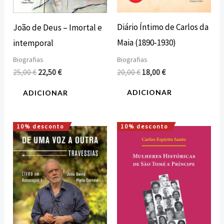
Diário Íntimo de Carlos da
João de Deus – Imortal e
Maia (1890‐1930)
intemporal
Biografias
Biografias
20,00
€
18,00
€
25,00
€
22,50
€
ADICIONAR
ADICIONAR
10% desconto
10% desconto
O
O
O
O
preço
preço
preço
preço
original
atual
original
atual
era:
é:
era:
é:
16,00 €.
14,40 €.
25,00 €.
22,50 €.