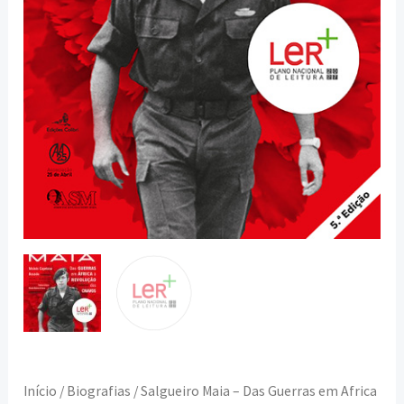
Revolução
dos
Cravos
[5.ª
ed.]
Início
/
Biografias
/ Salgueiro Maia – Das Guerras em Africa