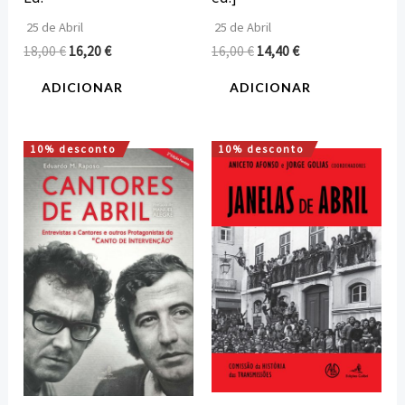
25 de Abril
25 de Abril
18,00
€
16,20
€
16,00
€
14,40
€
ADICIONAR
ADICIONAR
10% desconto
10% desconto
O
O
O
O
preço
preço
preço
preço
original
atual
original
atual
era:
é:
era:
é:
8,00 €.
7,20 €.
20,00 €.
18,00 €.