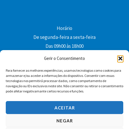
Horário
De segunda-feira a sexta-feira
Das 09h00 às 18h00
colibri@edi-colibri.pt
Gerir o Consentimento
Para fornecer as melhores experiências, usamos tecnologias como cookies para
Facebook
YouTube
Instagram
Whatsapp
armazenar e/ou aceder a informações do dispositivo. Consentir com essas
tecnologias nos permitirá processar dados, como comportamento de
Condições Gerais de Venda
navegação ou IDs exclusivos neste site. Não consentir ou retirar o consentimento
pode afetar negativamante certos recursos e funções.
ACEITAR
NEGAR