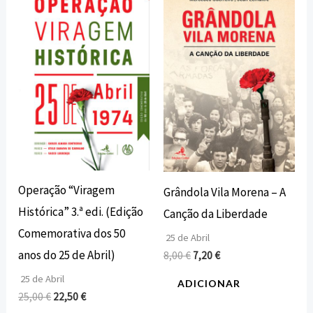
preço
preço
preço
preço
original
atual
original
atual
era:
é:
era:
é:
25,00 €.
22,50 €.
8,00 €.
7,20 €.
Operação “Viragem
Grândola Vila Morena – A
Histórica” 3.ª edi. (Edição
Canção da Liberdade
Comemorativa dos 50
25 de Abril
anos do 25 de Abril)
8,00
€
7,20
€
25 de Abril
ADICIONAR
25,00
€
22,50
€