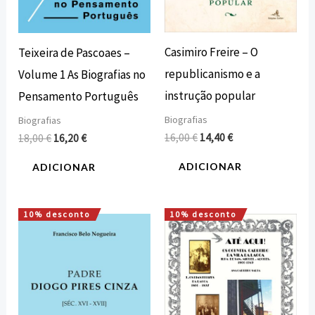
Casimiro Freire – O
Teixeira de Pascoaes –
republicanismo e a
Volume 1 As Biografias no
instrução popular
Pensamento Português
Biografias
Biografias
16,00
€
14,40
€
18,00
€
16,20
€
ADICIONAR
ADICIONAR
10% desconto
10% desconto
O
O
O
O
preço
preço
preço
preço
original
atual
original
atual
era:
é:
era:
é:
10,00 €.
9,00 €.
17,50 €.
15,75 €.