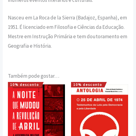
Nasceu em La Roca de la Sierra (Badajoz, Espanha), em
1951. É licenciado em Filosofia e Ciências da Educação.
Mestre em Instrução Primária e tem doutoramento em
Geografia e História.
Também pode gostar…
10% desconto
10% desconto
O
O
O
O
preço
preço
preço
preço
original
atual
original
atual
era:
é:
era:
é:
18,00 €.
16,20 €.
20,00 €.
18,00 €.