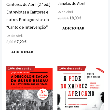
Janelas de Abril
Cantores de Abril (2.ª ed.)
Entrevistas a Cantores e
25 de Abril
20,00
€
18,00
€
outros Protagonistas do
“Canto de Intervenção”
ADICIONAR
25 de Abril
8,00
€
7,20
€
ADICIONAR
10% desconto
10% desconto
O
O
O
O
preço
preço
preço
preço
original
atual
original
atual
era:
é:
era:
é:
20,00 €.
18,00 €.
18,00 €.
16,20 €.