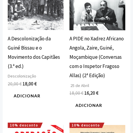
A Descolonização da
A PIDE no Xadrez Africano
Guiné Bissau e o
Angola, Zaire, Guiné,
Movimento dos Capitães
Moçambique (Conversas
(3.ª ed.)
com o Inspetor Fragoso
Allas) (2ª Edição)
Descolonização
20,00
€
18,00
€
25 de Abril
18,00
€
16,20
€
ADICIONAR
ADICIONAR
10% desconto
10% desconto
O
O
O
O