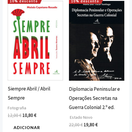
10% desconto
10% desconto
O
O
O
O
preço
preço
preço
preço
original
atual
original
atual
era:
é:
era:
é:
12,00 €.
10,80 €.
22,00 €.
19,80 €.
Siempre Abril / Abril
Diplomacia Peninsular e
Sempre
Operações Secretas na
Guerra Colonial 2.º ed.
Fotografia
12,00
€
10,80
€
Estado Novo
22,00
€
19,80
€
ADICIONAR