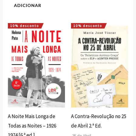
ADICIONAR
10% desconto
10% desconto
O
O
O
O
preço
preço
preço
preço
original
atual
original
atual
era:
é:
era:
é:
16,00 €.
14,40 €.
17,00 €.
15,30 €.
A Contra-Revolução no 25
A Noite Mais Longa de
de Abril 2.ª Ed.
Todas as Noites – 1926
1974 [6.ª ed.]
25 de Abril