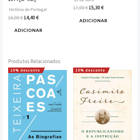
17,00
€
15,30
€
História de Portugal
16,00
€
14,40
€
ADICIONAR
ADICIONAR
Produtos Relacionados
10% desconto
10% desconto
O
O
O
O
preço
preço
preço
preço
original
atual
original
atual
era:
é:
era:
é:
18,00 €.
16,20 €.
16,00 €.
14,40 €.