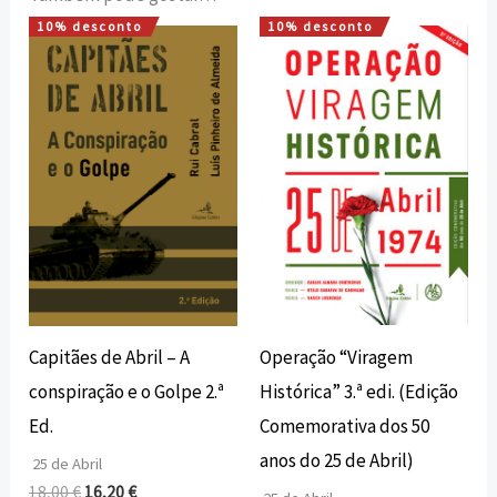
10% desconto
10% desconto
O
O
O
O
preço
preço
preço
preço
original
atual
original
atual
era:
é:
era:
é:
18,00 €.
16,20 €.
25,00 €.
22,50 €.
Operação “Viragem
Capitães de Abril – A
Histórica” 3.ª edi. (Edição
conspiração e o Golpe 2.ª
Comemorativa dos 50
Ed.
anos do 25 de Abril)
25 de Abril
18,00
€
16,20
€