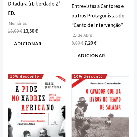
Ditadura à Liberdade 2.ª
Entrevistas a Cantores e
ED.
outros Protagonistas do
Memórias
“Canto de Intervenção”
15,00
€
13,50
€
25 de Abril
8,00
€
7,20
€
ADICIONAR
ADICIONAR
10% desconto
10% desconto
O
O
O
O
preço
preço
preço
preço
original
atual
original
atual
era:
é:
era:
é:
18,00 €.
16,20 €.
16,00 €.
14,40 €.