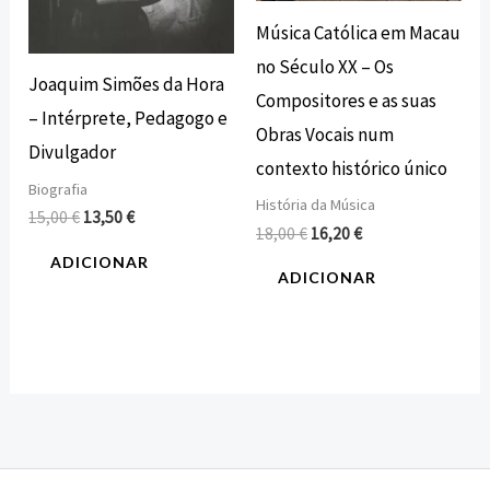
Música Católica em Macau
no Século XX – Os
Joaquim Simões da Hora
Compositores e as suas
– Intérprete, Pedagogo e
Obras Vocais num
Divulgador
contexto histórico único
Biografia
História da Música
15,00
€
13,50
€
18,00
€
16,20
€
ADICIONAR
ADICIONAR