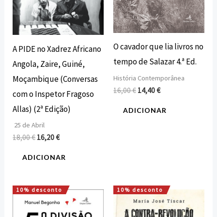
O cavador que lia livros no
A PIDE no Xadrez Africano
tempo de Salazar 4.ª Ed.
Angola, Zaire, Guiné,
Moçambique (Conversas
História Contemporânea
16,00
€
14,40
€
com o Inspetor Fragoso
Allas) (2ª Edição)
ADICIONAR
25 de Abril
18,00
€
16,20
€
ADICIONAR
10% desconto
10% desconto
O
O
O
O
preço
preço
preço
preço
original
atual
original
atual