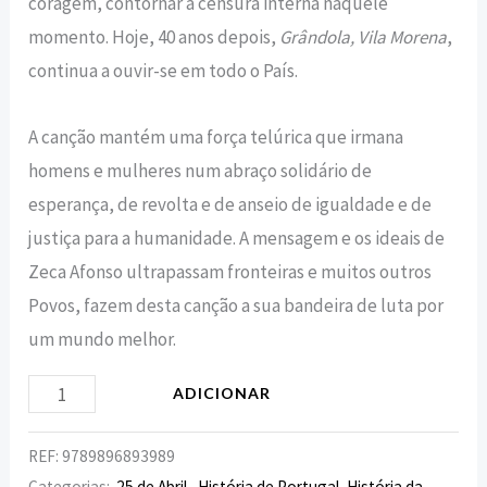
coragem, contornar a censura interna naquele
momento. Hoje, 40 anos depois,
Grândola, Vila Morena
,
continua a ouvir-se em todo o País.
A canção mantém uma força telúrica que irmana
homens e mulheres num abraço solidário de
esperança, de revolta e de anseio de igualdade e de
justiça para a humanidade. A mensagem e os ideais de
Zeca Afonso ultrapassam fronteiras e muitos outros
Povos, fazem desta canção a sua bandeira de luta por
um mundo melhor.
ADICIONAR
REF:
9789896893989
Categorias:
25 de Abril
,
História de Portugal
,
História da