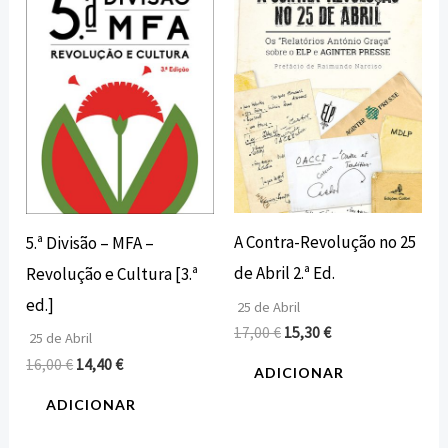
era:
é:
era:
é:
16,00 €.
14,40 €.
17,00 €.
15,30 €.
A Contra-Revolução no 25
5.ª Divisão – MFA –
de Abril 2.ª Ed.
Revolução e Cultura [3.ª
ed.]
25 de Abril
17,00
€
15,30
€
25 de Abril
16,00
€
14,40
€
ADICIONAR
ADICIONAR