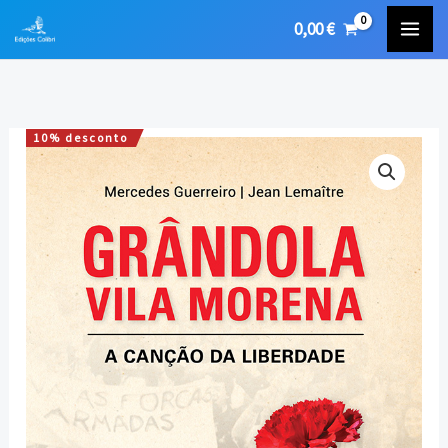
Skip
0,00
€
to
content
10% desconto
Quantidade
O
O
de
preço
preço
Grândola
Vila
original
atual
Morena
era:
é:
-
A
8,00 €.
7,20 €.
Canção
da
Liberdade