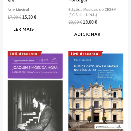
Edições Musicais do CESEM
Arte Musical
(F.C.S.H. – U.N.L.)
17,00
€
15,30
€
20,00
€
18,00
€
LER MAIS
ADICIONAR
10% desconto
10% desconto
O
O
O
O
preço
preço
preço
preço
original
atual
original
atual
era:
é:
era:
é:
15,00 €.
13,50 €.
18,00 €.
16,20 €.