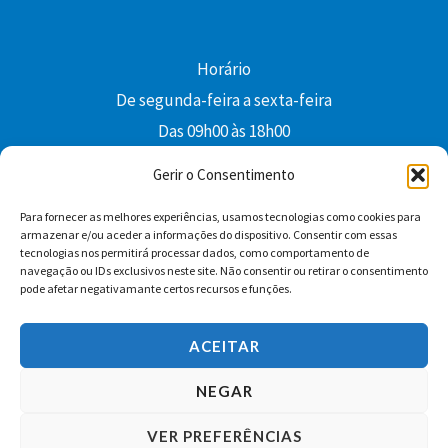
Horário
De segunda-feira a sexta-feira
Das 09h00 às 18h00
colibri@edi-colibri.pt
Gerir o Consentimento
Para fornecer as melhores experiências, usamos tecnologias como cookies para
Facebook
YouTube
Instagram
Whatsapp
armazenar e/ou aceder a informações do dispositivo. Consentir com essas
tecnologias nos permitirá processar dados, como comportamento de
Condições Gerais de Venda
navegação ou IDs exclusivos neste site. Não consentir ou retirar o consentimento
pode afetar negativamante certos recursos e funções.
ACEITAR
NEGAR
VER PREFERÊNCIAS
Copyright © 2026 Edições Colibri