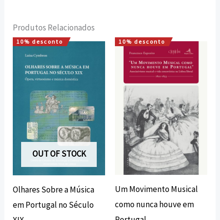
Produtos Relacionados
10% desconto
10% desconto
O
O
O
O
preço
preço
preço
preço
original
atual
original
atual
era:
é:
era:
é:
17,00 €.
15,30 €.
20,00 €.
18,00 €.
OUT OF STOCK
Um Movimento Musical
Olhares Sobre a Música
como nunca houve em
em Portugal no Século
Portugal
XIX