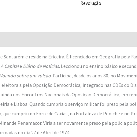
Revolução
Avaliações (0)
Santarém e reside na Ericeira. É licen­ciado em Geografia pela Fa
s
A Capital
e
Diário de Notícias
. Leccionou no en­sino básico e secun
Voando sobre um Vulcão
. Participa, desde os anos 80, no Movime
 eleitorais pela Oposição Demo­crática, integrado nas CDEs do Dis
ou ainda nos Encontros Nacionais da Oposição De­mocrática, em rep
ia e Lisboa. Quando cumpria o serviço militar foi preso pela políc
a, que cumpriu no Forte de Caxias, na Fortaleza de Peniche e no Pr
linar de Penamacor. Viria a ser novamente preso pela polícia políti
rmadas no dia 27 de Abril de 1974.