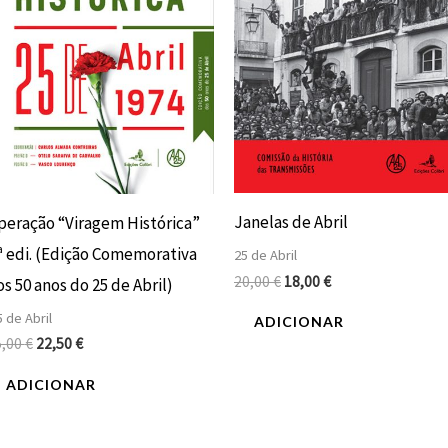
Janelas de Abril
peração “Viragem Histórica”
.ª edi. (Edição Comemorativa
25 de Abril
20,00
€
18,00
€
s 50 anos do 25 de Abril)
 de Abril
ADICIONAR
5,00
€
22,50
€
ADICIONAR