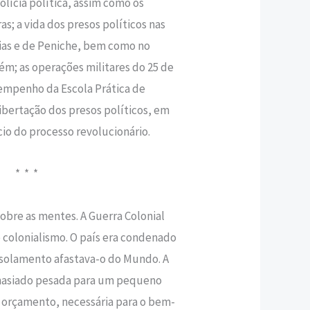
olícia política, assim como os
as; a vida dos presos políticos nas
xias e de Peniche, bem como no
rém; as operações militares do 25 de
sempenho da Escola Prática de
iberta­ção dos presos políticos, em
ício do processo revolucionário.
* * *
obre as men­tes. A Guerra Colonial
 colonialismo. O país era con­denado
 isola­mento afastava-o do Mundo. A
masiado pesada para um pequeno
o orçamento, necessária para o bem­-