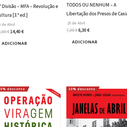
TODOS OU NENHUM – A
ª Divisão – MFA – Revolução e
Libertação dos Presos de Caxi
ltura [3.ª ed.]
25 de Abril
 de Abril
7,00
€
6,30
€
6,00
€
14,40
€
ADICIONAR
ADICIONAR
10% desconto
10% desconto
O
O
O
O
preço
preço
preço
preço
original
atual
original
atual
era:
é:
era:
é:
25,00 €.
22,50 €.
20,00 €.
18,00 €.