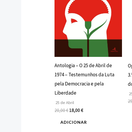
Antologia – O 25 de Abril de
O
1974 – Testemunhos da Luta
3
pela Democracia e pela
do
Liberdade
25
2
25 de Abril
20,00
€
18,00
€
ADICIONAR