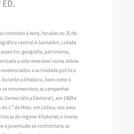
ª ED.
,50 €.
ai contando à neta, focadas no 25 de
o­gráfico central é Santarém, cidade
aspectos: geografia, património,
cterizada a vida miserável numa aldeia
evidenciados: a activi­dade política
 durante a ditadura, bem como o
e se movimentava; as campanhas
ão Democrática Eleitoral), em 1969 e
 do 1.º de Maio, em Lisboa, nos anos
ísticas do regi­me ditatorial; o drama
e a juventude se confrontava; as