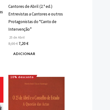
Cantores de Abril (2.ª ed.)
as
Entrevistas a Cantores e outros
Protagonistas do “Canto de
Intervenção”
25 de Abril
8,00
€
7,20
€
ADICIONAR
10% desconto
O
O
preço
preço
original
atual
era:
é:
20,00 €.
18,00 €.