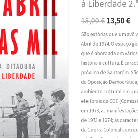
à Liberdade 2.
era:
é:
Mil
–
15,00 €.
13
15,00
€
13,50
€
Da
São estórias que um avô v
Ditadura
Abril de 1974. O espaço ge
à
que é abordada em vários 
Liberdade
história e cultura. É cara
2.ª
próxima de Santarém. São 
ED.
da Oposição Democrática,
ambiente cultural em qu
eleitorais da CDE (Comiss
em 1973; as manifestações
de 1973 e 1974; as caracter
da Guerra Colonial com qu