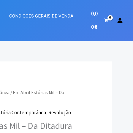
0,0
A
CONDIÇÕES GERAIS DE VENDA
0
€
rânea
/ Em Abril Estórias Mil – Da
eço
stória Contemporânea
,
Revolução
ual
as Mil – Da Ditadura