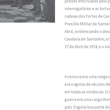
prisões efectuadas pela p
interrogatórios e as tortur
cadeias dos Fortes de Ca
Presídio Militar de Santa
Abril, evidenciando o de
Cavalaria de Santarém; a l
27 de Abril de 1974; e o in
A censura era uma canga s
era a agonia de séculos de
em todas as instâncias. O
guerra era uma carga de
país. Engolia boa parte d