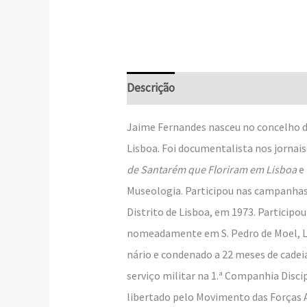
Descrição
Informação adicional
Jaime Fernandes nasceu no concelho de 
Lisboa. Foi documentalista nos jornai
de Santarém que Floriram em Lisboa
e
Museologia. Participou nas cam­panhas
Distrito de Lisboa, em 1973. Particip
nomeadamente em S. Pedro de Moel, Leir
nário e condenado a 22 meses de ca­dei
serviço militar na 1.ª Companhia Discip
libertado pelo Movimen­to das Forças A