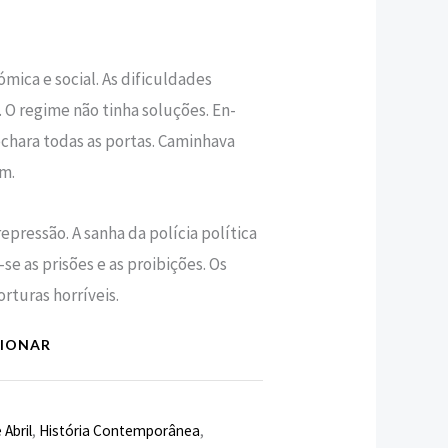
mica e social. As dificuldades
. O regime não tinha soluções. En­
chara todas as portas. Caminhava
im.
repressão. A sanha da polícia política
e as prisões e as proi­bições. Os
orturas horríveis.
CIONAR
 Abril
,
História Contemporânea
,