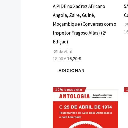
5.
A PIDE no Xadrez Africano
Cu
Angola, Zaire, Guiné,
Moçambique (Conversas com o
25
1
Inspetor Fragoso Allas) (2ª
Edição)
25 de Abril
18,00
€
16,20
€
ADICIONAR
10% desconto
O
O
preço
preço
original
atual
era:
é:
20,00 €.
18,00 €.