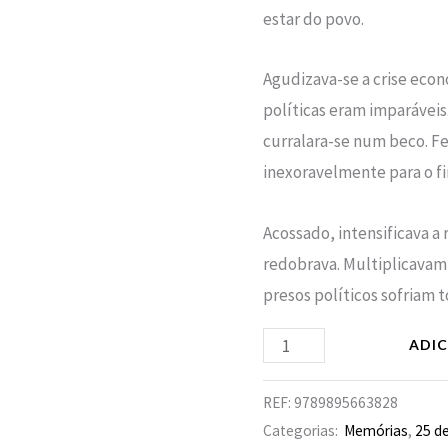
estar do povo.
Agudizava-se a crise econó
políticas eram impará­veis
curralara-se num beco. Fe
inexoravelmente para o f
Acossado, intensificava a 
redobrava. Multiplicavam-s
presos políticos sofriam t
ADI
REF:
9789895663828
Categorias:
Memórias
,
25 de