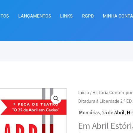
CTOS
LANÇAMENTOS
LINKS
RGPD
MINHA CONT
Quantidade
Início
/
História Contempo
O
O
de
Ditadura à Liberdade 2.ª ED.
preço
pr
Em
Memórias
,
25 de Abril
,
Hi
Abril
original
at
Em Abril Estóri
Estórias