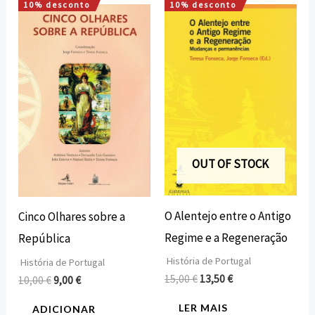
10% desconto
10% desconto
O
O
O
O
preço
preço
preço
preço
original
atual
original
atual
era:
é:
era:
é:
10,00 €.
9,00 €.
15,00 €.
13,50 €.
OUT OF STOCK
O Alentejo entre o Antigo
Cinco Olhares sobre a
Regime e a Regeneração
República
História de Portugal
História de Portugal
15,00
€
13,50
€
10,00
€
9,00
€
LER MAIS
ADICIONAR