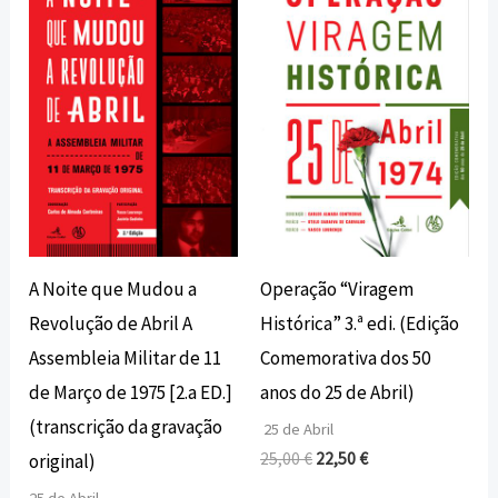
original
atual
original
atual
era:
é:
era:
é:
18,00 €.
16,20 €.
25,00 €.
22,50 €.
A Noite que Mudou a
Operação “Viragem
Revolução de Abril A
Histórica” 3.ª edi. (Edição
Assembleia Militar de 11
Comemorativa dos 50
de Março de 1975 [2.a ED.]
anos do 25 de Abril)
(transcrição da gravação
25 de Abril
25,00
€
22,50
€
original)