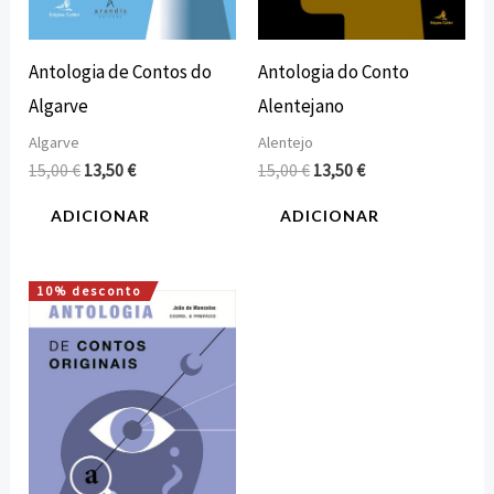
Antologia de Contos do
Antologia do Conto
Algarve
Alentejano
Algarve
Alentejo
15,00
€
13,50
€
15,00
€
13,50
€
ADICIONAR
ADICIONAR
10% desconto
O
O
preço
preço
original
atual
era:
é:
15,00 €.
13,50 €.