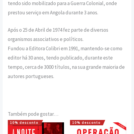
tendo sido mobilizado para a Guerra Colonial, onde
prestou serviço em Angola durante 3 anos.
Após o 25 de Abril de 1974 fez parte de diversos
organismos associativos e políticos.
Fundou a Editora Colibri em 1991, mantendo-se como
editor há 30 anos, tendo publicado, durante este
tempo, cerca de 3000 títulos, na sua grande maioria de
autores portugueses.
Também pode gostar…
10% desconto
10% desconto
O
O
O
O
preço
preço
preço
preço