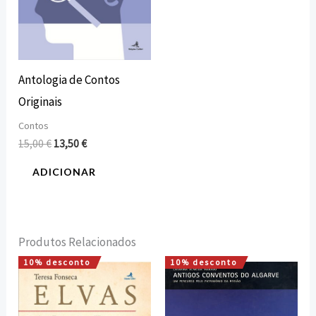
Antologia de Contos
Originais
Contos
15,00
€
13,50
€
ADICIONAR
Produtos Relacionados
10% desconto
10% desconto
O
O
O
O
preço
preço
preço
preço
original
atual
original
atual
era:
é:
era:
é: