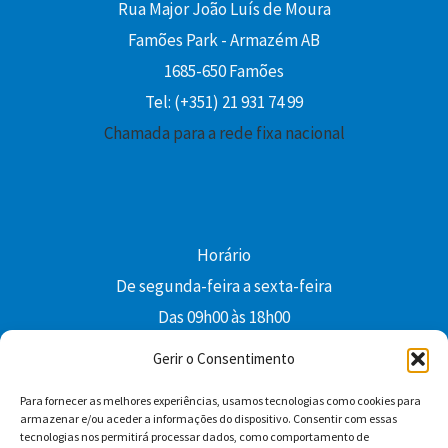
Rua Major João Luís de Moura
Famões Park - Armazém AB
1685-650 Famões
Tel: (+351) 21 931 74 99
Chamada para a rede fixa nacional
Horário
De segunda-feira a sexta-feira
Das 09h00 às 18h00
colibri@edi-colibri.pt
Gerir o Consentimento
Para fornecer as melhores experiências, usamos tecnologias como cookies para
Facebook
YouTube
Instagram
Whatsapp
armazenar e/ou aceder a informações do dispositivo. Consentir com essas
tecnologias nos permitirá processar dados, como comportamento de