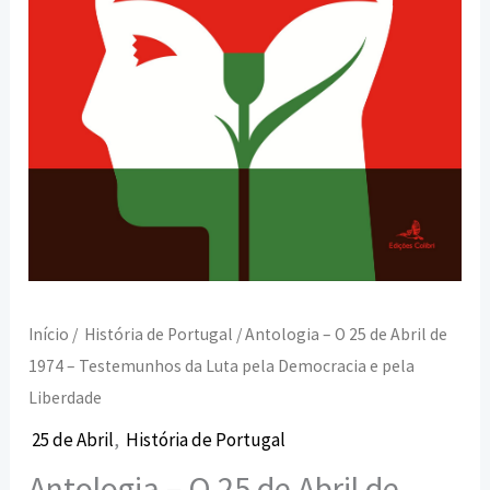
–
Testemunhos
da
Luta
pela
Democracia
e
pela
Liberdade
Início
/
História de Portugal
/ Antologia – O 25 de Abril de
1974 – Testemunhos da Luta pela Democracia e pela
Liberdade
25 de Abril
,
História de Portugal
Antologia – O 25 de Abril de