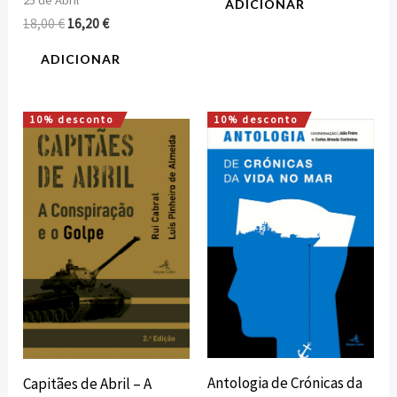
25 de Abril
ADICIONAR
18,00
€
16,20
€
ADICIONAR
10% desconto
10% desconto
O
O
O
O
preço
preço
preço
preço
original
atual
original
atual
era:
é:
era:
é:
18,00 €.
16,20 €.
20,00 €.
18,00 €.
Antologia de Crónicas da
Capitães de Abril – A