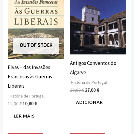
12,00 €.
10,80 €.
30,00 €.
27,00 €.
OUT OF STOCK
Antigos Conventos do
Elvas – das Invasões
Algarve
Francesas às Guerras
História de Portugal
Liberais
30,00
€
27,00
€
História de Portugal
ADICIONAR
12,00
€
10,80
€
LER MAIS