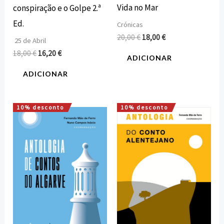
Vida no Mar
conspiração e o Golpe 2.ª
Ed.
Crónicas
20,00
€
18,00
€
25 de Abril
18,00
€
16,20
€
ADICIONAR
ADICIONAR
10% desconto
10% desconto
O
O
O
O
preço
preço
preço
preço
original
atual
original
atual
era:
é:
era:
é:
15,00 €.
13,50 €.
15,00 €.
13,50 €.