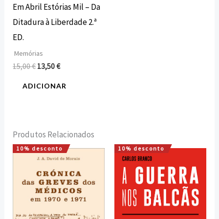
Em Abril Estórias Mil – Da
Ditadura à Liberdade 2.ª
ED.
Memórias
15,00
€
13,50
€
ADICIONAR
Produtos Relacionados
10% desconto
10% desconto
O
O
O
O
preço
preço
preço
preço
original
atual
original
atual
era:
é:
era:
é:
18,00 €.
16,20 €.
20,00 €.
18,00 €.