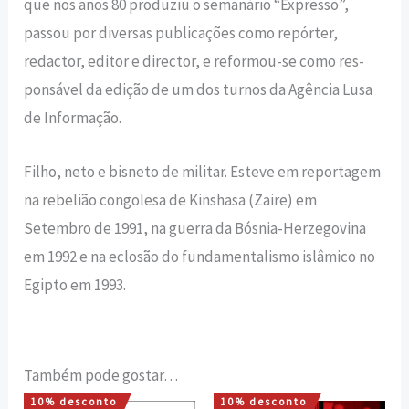
que nos anos 80 produziu o semanário “Expresso”,
passou por diversas publi­cações como repórter,
redactor, editor e director, e reformou-se como res­
ponsável da edição de um dos turnos da Agência Lusa
de Informação.
Filho, neto e bisneto de militar. Esteve em reportagem
na rebelião congolesa de Kinshasa (Zaire) em
Setembro de 1991, na guerra da Bósnia-Herzegovina
em 1992 e na eclosão do fundamentalismo islâmico no
Egipto em 1993.
Também pode gostar…
10% desconto
10% desconto
O
O
O
O