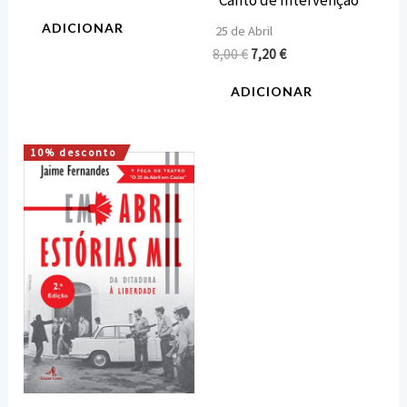
“Canto de Intervenção”
ADICIONAR
25 de Abril
8,00
€
7,20
€
ADICIONAR
10% desconto
O
O
preço
preço
original
atual
era:
é:
15,00 €.
13,50 €.