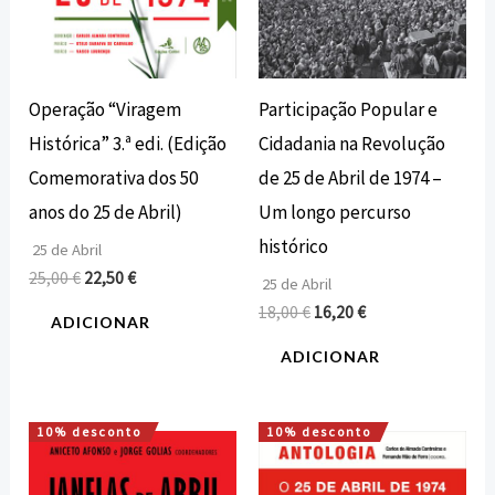
Operação “Viragem
Participação Popular e
Histórica” 3.ª edi. (Edição
Cidadania na Revolução
Comemorativa dos 50
de 25 de Abril de 1974 –
anos do 25 de Abril)
Um longo percurso
histórico
25 de Abril
25,00
€
22,50
€
25 de Abril
18,00
€
16,20
€
ADICIONAR
ADICIONAR
10% desconto
10% desconto
O
O
O
O
preço
preço
preço
preço
original
atual
original
atual