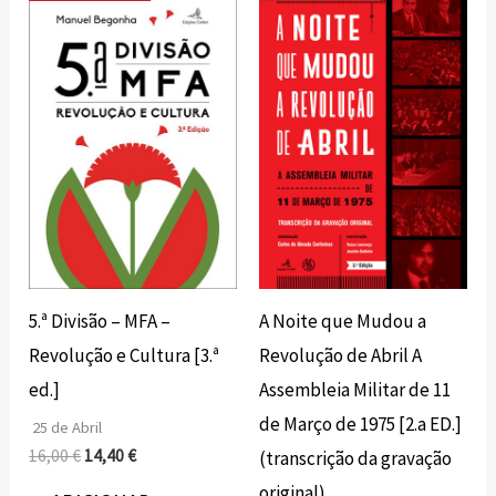
preço
preço
preço
preço
original
atual
original
atual
era:
é:
era:
é:
16,00 €.
14,40 €.
18,00 €.
16,20 €.
A Noite que Mudou a
5.ª Divisão – MFA –
Revolução de Abril A
Revolução e Cultura [3.ª
Assembleia Militar de 11
ed.]
de Março de 1975 [2.a ED.]
25 de Abril
16,00
€
14,40
€
(transcrição da gravação
original)