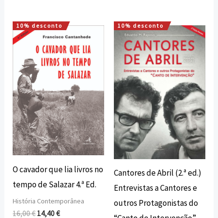
10% desconto
10% desconto
O
O
O
O
preço
preço
preço
preço
original
atual
original
atual
era:
é:
era:
é:
16,00 €.
14,40 €.
8,00 €.
7,20 €.
O cavador que lia livros no
Cantores de Abril (2.ª ed.)
tempo de Salazar 4.ª Ed.
Entrevistas a Cantores e
História Contemporânea
outros Protagonistas do
16,00
€
14,40
€