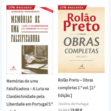
10% desconto
10% desconto
O
O
O
O
preço
preço
preço
preço
original
atual
original
atual
era:
é:
era:
é:
15,00 €.
13,50 €.
22,00 €.
19,80 €.
Rolão Preto – Obras
Memórias de uma
completas 1.º vol. [2.ª
Falsificadora – A Luta na
Edição.]
Clandestinidade pela
Liberdade em Portugal 5.ª
História de Portugal
22,00
€
19,80
€