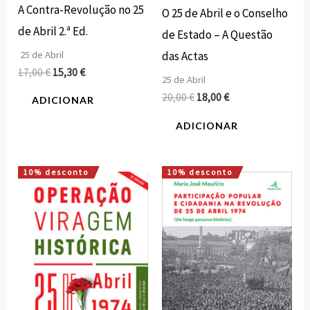
A Contra-Revolução no 25
O 25 de Abril e o Conselho
de Abril 2.ª Ed.
de Estado – A Questão
25 de Abril
das Actas
17,00
€
15,30
€
25 de Abril
20,00
€
18,00
€
ADICIONAR
ADICIONAR
10% desconto
10% desconto
O
O
O
O
preço
preço
preço
preço
original
atual
original
atual
era:
é:
era:
é:
25,00 €.
22,50 €.
18,00 €.
16,20 €.