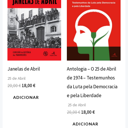
era:
é:
era:
é:
20,00 €.
18,00 €.
20,00 €.
18,00 €.
Janelas de Abril
Antologia – O 25 de Abril
de 1974 – Testemunhos
25 de Abril
20,00
€
18,00
€
da Luta pela Democracia
e pela Liberdade
ADICIONAR
25 de Abril
20,00
€
18,00
€
ADICIONAR