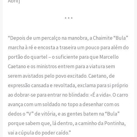
Abril]
* * *
“Depois de um percalço na manobra, a Chaimite “Bula”
marcha à ré e encosta a traseira um pouco para além do
portão do quartel – o suficiente para que Marcello
Caetano e os ministros entrem para a viatura sem
serem avistados pelo povo excitado. Caetano, de
expressão cansada e revoltada, exclama para si próprio
ao dobrar-se para entrar no blindado: «É a vida». O carro
avança com um soldado no topo a desenhar com os
dedos o “V” de vitória, e as gen­tes batem na “Bula”
porque sabem que, lá dentro, a caminho da Pontinha,
vai a cúpula do poder caído.”