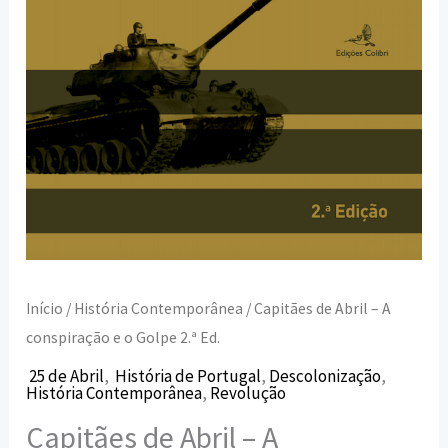
Golpe
2.ª
Ed.
Início
/
História Contemporânea
/ Capitães de Abril – A
conspiração e o Golpe 2.ª Ed.
25 de Abril
,
História de Portugal
,
Descolonização
,
História Contemporânea
,
Revolução
Capitães de Abril – A