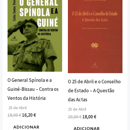
preço
preço
preço
preço
original
atual
original
atual
era:
é:
era:
é:
18,00 €.
16,20 €.
20,00 €.
18,00 €.
O General Spínola e a
O 25 de Abril e o Conselho
Guiné-Bissau – Contra os
de Estado – A Questão
Ventos da História
das Actas
25 de Abril
25 de Abril
18,00
€
16,20
€
20,00
€
18,00
€
ADICIONAR
ADICIONAR