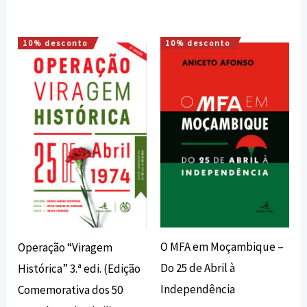
10% desconto
10% desconto
O
O
O
O
preço
preço
preço
preço
original
atual
original
atual
era:
é:
era:
é:
25,00 €.
22,50 €.
20,00 €.
18,00 €.
O MFA em Moçambique –
Operação “Viragem
Do 25 de Abril à
Histórica” 3.ª edi. (Edição
Independência
Comemorativa dos 50