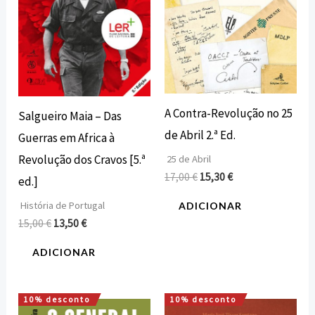
A Contra-Revolução no 25
Salgueiro Maia – Das
de Abril 2.ª Ed.
Guerras em Africa à
Revolução dos Cravos [5.ª
25 de Abril
17,00
€
15,30
€
ed.]
História de Portugal
ADICIONAR
15,00
€
13,50
€
ADICIONAR
10% desconto
10% desconto
O
O
O
O