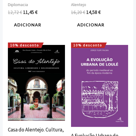
Diplomacia
Alentejo
12,72
€
11,45
€
16,20
€
14,58
€
ADICIONAR
ADICIONAR
10% desconto
10% desconto
O
O
O
O
preço
preço
preço
preço
original
atual
original
atual
era:
é:
era:
é:
40,00 €.
36,00 €.
12,72 €.
11,45 €.
Casa do Alentejo. Cultura,
A Evolução Urbana de