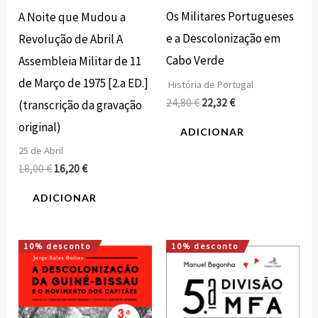
Os Militares Portugueses
A Noite que Mudou a
e a Descolonização em
Revolução de Abril A
Cabo Verde
Assembleia Militar de 11
de Março de 1975 [2.a ED.]
História de Portugal
24,80
€
22,32
€
(transcrição da gravação
original)
ADICIONAR
25 de Abril
18,00
€
16,20
€
ADICIONAR
10% desconto
10% desconto
O
O
O
O
preço
preço
preço
preço
original
atual
original
atual
era:
é:
era:
é:
20,00 €.
18,00 €.
16,00 €.
14,40 €.