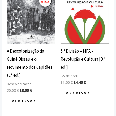
A Descolonização da
5.ª Divisão – MFA –
Guiné Bissau e o
Revolução e Cultura [3.ª
Movimento dos Capitães
ed.]
(3.ª ed.)
25 de Abril
16,00
€
14,40
€
Descolonização
20,00
€
18,00
€
ADICIONAR
ADICIONAR