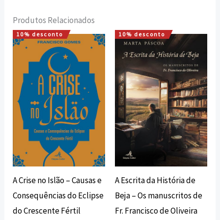
Produtos Relacionados
10% desconto
10% desconto
O
O
O
O
preço
preço
preço
preço
original
atual
original
atual
era:
é:
era:
é:
12,72 €.
11,45 €.
16,20 €.
14,58 €.
A Crise no Islão – Causas e
A Escrita da História de
Consequências do Eclipse
Beja – Os manuscritos de
do Crescente Fértil
Fr. Francisco de Oliveira