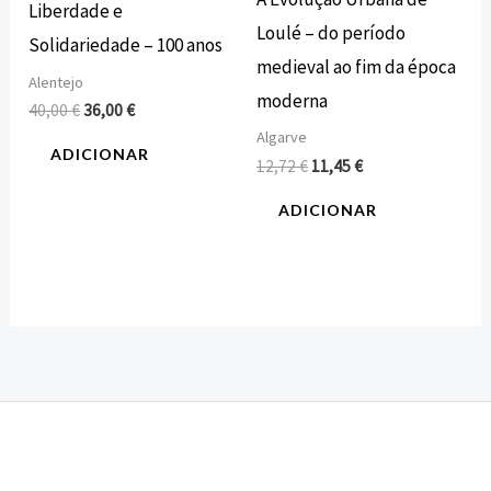
Liberdade e
Loulé – do período
Solidariedade – 100 anos
medieval ao fim da época
Alentejo
moderna
40,00
€
36,00
€
Algarve
ADICIONAR
12,72
€
11,45
€
ADICIONAR