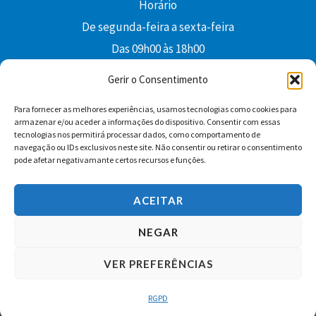
Horário
De segunda-feira a sexta-feira
Das 09h00 às 18h00
colibri@edi-colibri.pt
Gerir o Consentimento
Para fornecer as melhores experiências, usamos tecnologias como cookies para
Facebook
YouTube
Instagram
Whatsapp
armazenar e/ou aceder a informações do dispositivo. Consentir com essas
tecnologias nos permitirá processar dados, como comportamento de
Condições Gerais de Venda
navegação ou IDs exclusivos neste site. Não consentir ou retirar o consentimento
pode afetar negativamante certos recursos e funções.
ACEITAR
NEGAR
VER PREFERÊNCIAS
Copyright © 2026 Edições Colibri
RGPD