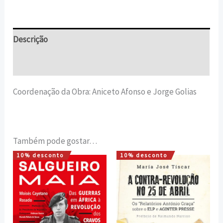
Descrição
Informação adicional
Coordenação da Obra: Aniceto Afonso e Jorge Golias
Também pode gostar…
10% desconto
10% desconto
O
O
O
O
preço
preço
preço
preço
original
atual
original
atual
era:
é:
era:
é:
15,00 €.
13,50 €.
17,00 €.
15,30 €.