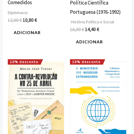
Comedidos
Política Científica
Portuguesa (1976-1992)
Diplomacia
12,00
€
10,80
€
História Política e Social
16,00
€
14,40
€
ADICIONAR
ADICIONAR
10% desconto
10% desconto
O
O
O
O
preço
preço
preço
preço
original
atual
original
atual
era:
é:
era:
é:
17,00 €.
15,30 €.
22,00 €.
19,80 €.