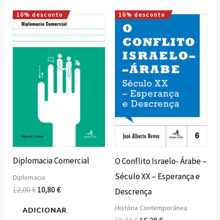
10% desconto
10% desconto
O
O
O
O
preço
preço
preço
preço
original
atual
original
atual
era:
é:
era:
é:
12,00 €.
10,80 €.
18,00 €.
16,20 €.
Diplomacia Comercial
O Conflito Israelo- Árabe –
Século XX – Esperança e
Diplomacia
12,00
€
10,80
€
Descrença
História Contemporânea
ADICIONAR