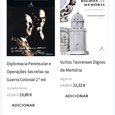
era:
é:
era:
é:
22,00 €.
19,80 €.
24,80 €.
22,32 €.
Vultos Tavirenses Dignos
Diplomacia Peninsular e
de Memória
Operações Secretas na
Algarve
Guerra Colonial 2.º ed.
24,80
€
22,32
€
Estado Novo
22,00
€
19,80
€
ADICIONAR
ADICIONAR