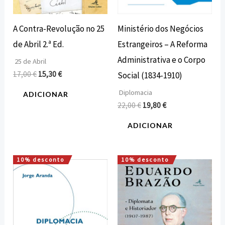
A Contra-Revolução no 25
Ministério dos Negócios
de Abril 2.ª Ed.
Estrangeiros – A Reforma
Administrativa e o Corpo
25 de Abril
17,00
€
15,30
€
Social (1834-1910)
Diplomacia
ADICIONAR
22,00
€
19,80
€
ADICIONAR
10% desconto
10% desconto
O
O
O
O
preço
preço
preço
preço
original
atual
original
atual
era:
é:
era:
é:
12,00 €.
10,80 €.
16,00 €.
14,40 €.