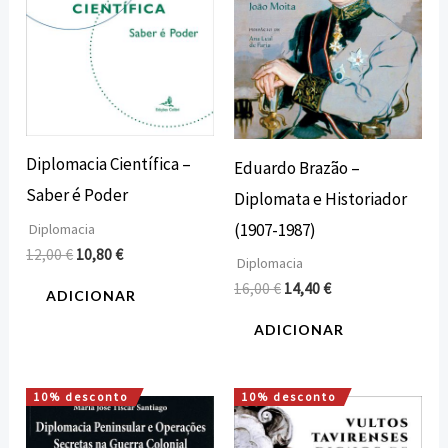
Diplomacia Científica –
Eduardo Brazão –
Saber é Poder
Diplomata e Historiador
(1907-1987)
Diplomacia
12,00
€
10,80
€
Diplomacia
16,00
€
14,40
€
ADICIONAR
ADICIONAR
10% desconto
10% desconto
O
O
O
O
preço
preço
preço
preço
original
atual
original
atual