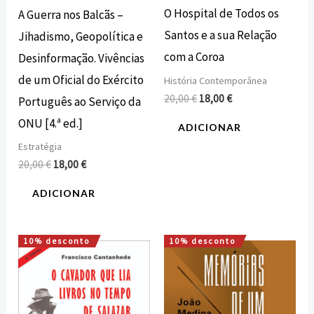
O Hospital de Todos os
A Guerra nos Balcãs –
Santos e a sua Relação
Jihadismo, Geopolítica e
com a Coroa
Desinformação. Vivências
de um Oficial do Exército
História Contemporânea
20,00
€
18,00
€
Português ao Serviço da
ONU [4.ª ed.]
ADICIONAR
Estratégia
20,00
€
18,00
€
ADICIONAR
10% desconto
10% desconto
O
O
O
O
preço
preço
preço
preço
original
atual
original
atual
era:
é:
era:
é:
16,00 €.
14,40 €.
14,00 €.
12,60 €.