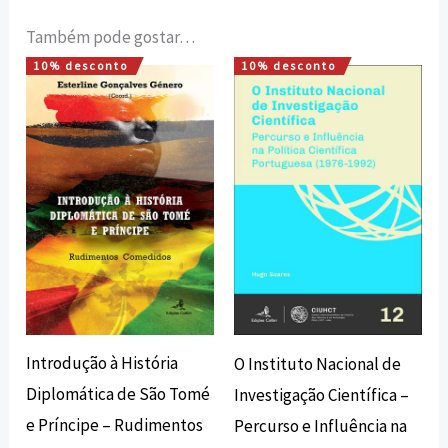
Também pode gostar…
10% desconto
10% desconto
O
O
O
O
preço
preço
preço
preço
original
atual
original
atual
era:
é:
era:
é:
12,00 €.
10,80 €.
16,00 €.
14,40 €.
Introdução à História
O Instituto Nacional de
Diplomática de São Tomé
Investigação Científica –
e Príncipe – Rudimentos
Percurso e Influência na