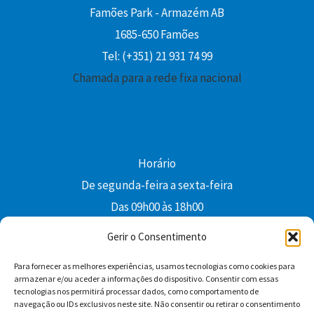
Famões Park - Armazém AB
1685-650 Famões
Tel: (+351) 21 931 74 99
Chamada para a rede fixa nacional
Horário
De segunda-feira a sexta-feira
Das 09h00 às 18h00
colibri@edi-colibri.pt
Gerir o Consentimento
Para fornecer as melhores experiências, usamos tecnologias como cookies para
Facebook
YouTube
Instagram
Whatsapp
armazenar e/ou aceder a informações do dispositivo. Consentir com essas
tecnologias nos permitirá processar dados, como comportamento de
Condições Gerais de Venda
navegação ou IDs exclusivos neste site. Não consentir ou retirar o consentimento