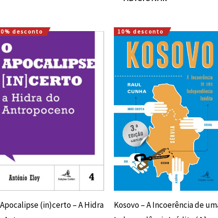
10% desconto
10% desconto
O
O
O
O
preço
preço
preço
preço
original
atual
original
atual
era:
é:
era:
é:
12,00 €.
10,80 €.
18,00 €.
16,20 €.
Apocalipse (in)certo – A Hidra
Kosovo – A Incoerência de um