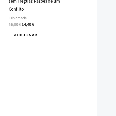
sem Tréguas: Razões de um
Conflito
Diplomacia
16,00
€
14,40
€
ADICIONAR