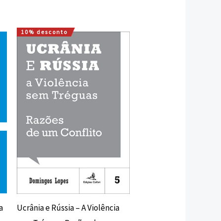
10% desconto
O
O
preço
preço
original
atual
era:
é:
16,00 €.
14,40 €.
a
Ucrânia e Rússia – A Violência