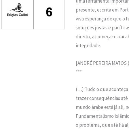
uma ferramenta important
presente, escrita em Por
viva esperança de que o f
soluções justas e pacíf
direito, a começar e a aca
integridade.
[ANDRÉ PEREIRA MATOS (P
***
(…) Tudo o que aconteça 
trazer consequências até
mundo árabe está já ali, 
Fundamentalismo Islâmic
o problema, que até há a