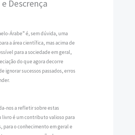
 e Descrença
,20 €.
aelo-Árabe” é, sem dúvida, uma
ara a área científica, mas acima de
sível para a sociedade em geral,
ciação do que agora decorre
de ignorar sucessos passados, erros
nder.
a-nos a refletir sobre estas
u livro é um contributo valioso para
is, para o conhecimento em geral e