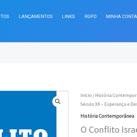
CTOS
LANÇAMENTOS
LINKS
RGPD
MINHA CONT
Quantidade
Início
/
História Contempo
O
O
de
Século XX – Esperança e D
preço
pr
O
História Contemporânea
Conflito
original
at
O Conflito Isra
Israelo-