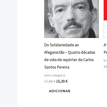
Do Solidariedade ao
A
Afeganistão – Quatro décadas
Pe
de vida de repórter de Carlos
E
1
Santos Pereira
Sem categoria
17,00
€
15,30
€
ADICIONAR