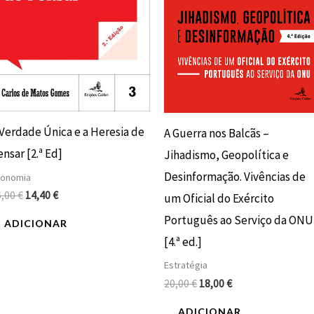
 Verdade Única e a Heresia de
A Guerra nos Balcãs –
nsar [2.ª Ed]
Jihadismo, Geopolítica e
Desinformação. Vivências de
conomia
6,00
€
14,40
€
um Oficial do Exército
Português ao Serviço da ONU
ADICIONAR
[4.ª ed.]
Estratégia
20,00
€
18,00
€
ADICIONAR