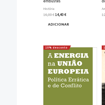
embustes
d
História
A
16,00
€
14,40
€
1
ADICIONAR
10% desconto
O
O
preço
preço
original
atual
era:
é:
16,00 €.
14,40 €.