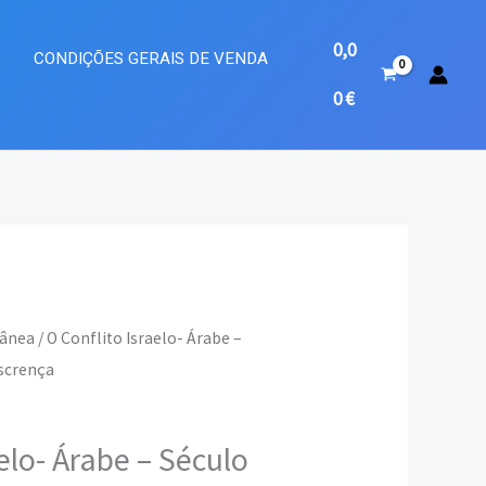
0,0
A
CONDIÇÕES GERAIS DE VENDA
0
€
rânea
/ O Conflito Israelo- Árabe –
escrença
eço
ual
elo- Árabe – Século