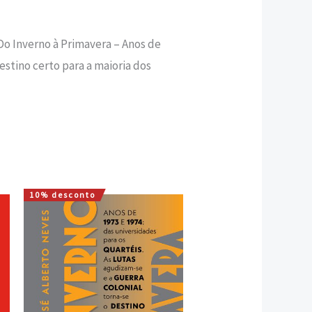
 Do Inverno à Primavera – Anos de
destino certo para a maioria dos
10% desconto
O
O
preço
preço
original
atual
era:
é:
22,00 €.
19,80 €.