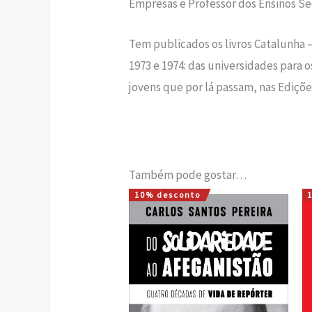
Empresas e Professor dos Ensinos Secu
Tem publicados os livros Catalunha – Q
1973 e 1974: das universidades para o
jovens que por lá passam, nas Ediçõe
Também pode gostar…
10% desconto
O
O
preço
preço
original
atual
era:
é:
17,00 €.
15,30 €.