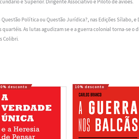
ndário e Superior. Dirigente Associativo e Piloto de aviões.
uestão Política ou Questão Jurídica?, nas Edições Sílabo, e
s quartéis. As lutas agudizam se e a guerra colonial torna-se o 
s Colibri.
10% desconto
10% desconto
O
O
O
O
preço
preço
preço
preço
original
atual
original
atual
era:
é:
era:
é:
16,00 €.
14,40 €.
20,00 €.
18,00 €.