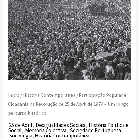
de
Abril
de
1974
–
Um
longo
percurso
histórico
Início
/
História Contemporânea
/ Participação Popular e
Cidadania na Revolução de 25 de Abril de 1974 – Um longo
percurso histórico
25 de Abril
,
Desigualdades Sociais
,
História Política e
Social
,
Memória Colectiva
,
Sociedade Portuguesa
,
Sociologia
,
História Contemporânea