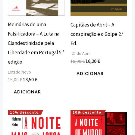
Memórias de uma
Capitães de Abril – A
Falsificadora – A Luta na
conspiração e o Golpe 2.ª
Clandestinidade pela
Ed.
Liberdade em Portugal 5.ª
25 de Abril
18,00
€
16,20
€
edição
Estado Novo
ADICIONAR
15,00
€
13,50
€
ADICIONAR
10% desconto
10% desconto
O
O
O
O
preço
preço
preço
preço
original
atual
original
atual
era:
é:
era:
é: