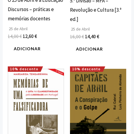
O 25 de Abril e a Educação
5.ª Divisão – MFA –
Discursos – práticas e
Revolução e Cultura [3.ª
memórias docentes
ed.]
25 de Abril
25 de Abril
14,00
€
12,60
€
16,00
€
14,40
€
ADICIONAR
ADICIONAR
10% desconto
10% desconto
O
O
O
O
preço
preço
preço
preço
original
atual
original
atual
era:
é:
era:
é:
15,00 €.
13,50 €.
18,00 €.
16,20 €.