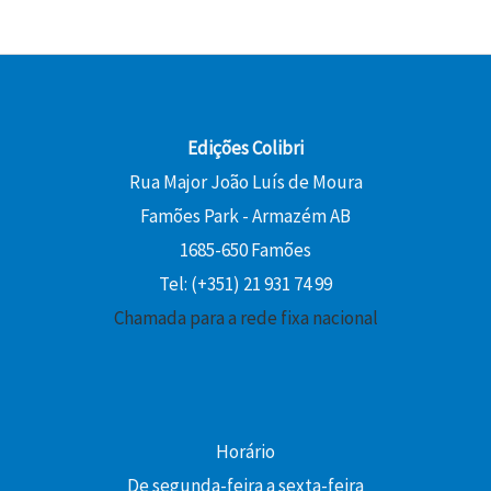
Edições Colibri
Rua Major João Luís de Moura
Famões Park - Armazém AB
1685-650 Famões
Tel: (+351) 21 931 74 99
Chamada para a rede fixa nacional
Horário
De segunda-feira a sexta-feira