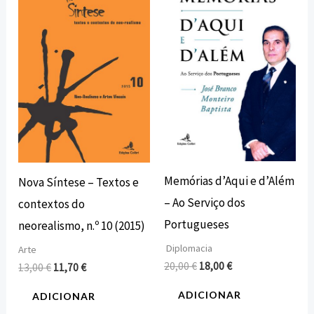
original
atual
original
atual
era:
é:
era:
é:
13,00 €.
11,70 €.
20,00 €.
18,00 €.
Memórias d’Aqui e d’Além
Nova Síntese – Textos e
– Ao Serviço dos
contextos do
Portugueses
neorealismo, n.º 10 (2015)
Diplomacia
Arte
20,00
€
18,00
€
13,00
€
11,70
€
ADICIONAR
ADICIONAR