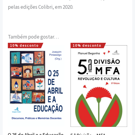
pelas edições Colibri, em 2020.
Também pode gostar…
10% desconto
10% desconto
O
O
O
O
preço
preço
preço
preço
original
atual
original
atual
era:
é:
era:
é:
14,00 €.
12,60 €.
16,00 €.
14,40 €.