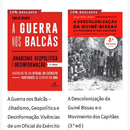
10% desconto
10% desconto
O
O
O
O
preço
preço
preço
preço
original
atual
original
atual
era:
é:
era:
é:
20,00 €.
18,00 €.
20,00 €.
18,00 €.
A Descolonização da
A Guerra nos Balcãs –
Guiné Bissau e o
Jihadismo, Geopolítica e
Movimento dos Capitães
Desinformação. Vivências
(3.ª ed.)
de um Oficial do Exército