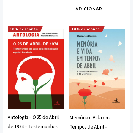
ADICIONAR
10% desconto
10% desconto
O
O
O
O
preço
preço
preço
preço
original
atual
original
atual
era:
é:
era:
é:
20,00 €.
18,00 €.
15,00 €.
13,50 €.
Antologia – O 25 de Abril
Memória e Vida em
de 1974 – Testemunhos
Tempos de Abril –