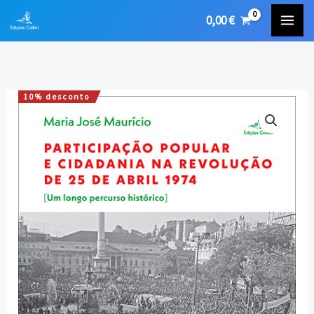
Skip
0,00
€
to
content
10% desconto
Quantidade
O
O
de
preço
preço
Participação
Popular
original
atual
e
era:
é:
Cidadania
na
18,00 €.
16,20 €.
Revolução
de
25