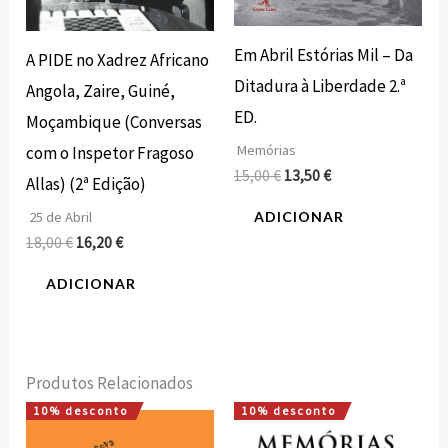
Em Abril Estórias Mil – Da
A PIDE no Xadrez Africano
Ditadura à Liberdade 2.ª
Angola, Zaire, Guiné,
ED.
Moçambique (Conversas
Memórias
com o Inspetor Fragoso
15,00
€
13,50
€
Allas) (2ª Edição)
ADICIONAR
25 de Abril
18,00
€
16,20
€
ADICIONAR
Produtos Relacionados
10% desconto
10% desconto
O
O
O
O
preço
preço
preço
preço