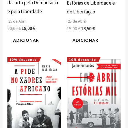
da Luta pela Democracia
Estórias de Liberdade e
e pela Liberdade
de Libertação
25 de Abril
25 de Abril
20,00
€
18,00
€
15,00
€
13,50
€
ADICIONAR
ADICIONAR
10% desconto
10% desconto
O
O
O
O
preço
preço
preço
preço
original
atual
original
atual
era:
é:
era:
é:
18,00 €.
16,20 €.
15,00 €.
13,50 €.