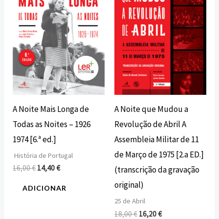
16,00 €.
14,40 €.
18,00 €.
16,20 €.
A Noite Mais Longa de
A Noite que Mudou a
Todas as Noites – 1926
Revolução de Abril A
1974 [6.ª ed.]
Assembleia Militar de 11
de Março de 1975 [2.a ED.]
História de Portugal
16,00
€
14,40
€
(transcrição da gravação
original)
ADICIONAR
25 de Abril
18,00
€
16,20
€