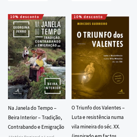
10% desconto
10% desconto
O
O
O
O
preço
preço
preço
preço
original
atual
original
atual
era:
é:
era:
é:
16,00 €.
14,40 €.
15,00 €.
13,50 €.
O Triunfo dos Valentes –
Na Janela do Tempo –
Luta e resistência numa
Beira Interior – Tradição,
vila mineira do séc. XX.
Contrabando e Emigração
(inspirado em factos