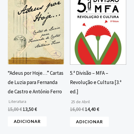
era:
é:
era:
é:
15,00 €.
13,50 €.
16,00 €.
14,40 €.
“Adeus por Hoje…” Cartas
5.ª Divisão – MFA –
de Luzia para Fernanda
Revolução e Cultura [3.ª
de Castro e António Ferro
ed.]
Literatura
25 de Abril
15,00
€
13,50
€
16,00
€
14,40
€
ADICIONAR
ADICIONAR