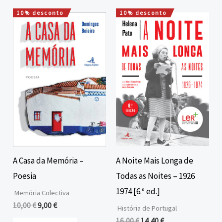
10% desconto
10% desconto
O
O
O
O
preço
preço
preço
preço
original
atual
original
atual
era:
é:
era:
é:
10,00 €.
9,00 €.
16,00 €.
14,40 €.
A Noite Mais Longa de
A Casa da Memória –
Todas as Noites – 1926
Poesia
1974 [6.ª ed.]
Memória Colectiva
10,00
€
9,00
€
História de Portugal
16,00
€
14,40
€