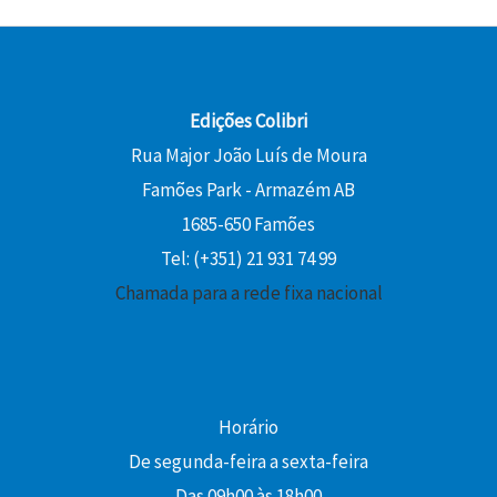
,
.
e
0
€
0
r
,
.
0
a
8
:
0
Edições Colibri
€
1
Rua Major João Luís de Moura
.
2
€
Famões Park - Armazém AB
,
.
0
1685-650 Famões
0
Tel: (+351) 21 931 74 99
Chamada para a rede fixa nacional
€
.
Horário
De segunda-feira a sexta-feira
Das 09h00 às 18h00