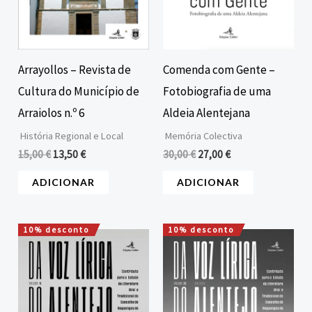
Arrayollos – Revista de
Comenda com Gente –
Cultura do Município de
Fotobiografia de uma
Arraiolos n.º 6
Aldeia Alentejana
História Regional e Local
Memória Colectiva
15,00
€
13,50
€
30,00
€
27,00
€
ADICIONAR
ADICIONAR
10% desconto
10% desconto
O
O
O
O
preço
preço
preço
preço
original
atual
original
atual
era:
é:
era:
é:
25,00 €.
22,50 €.
25,00 €.
22,50 €.