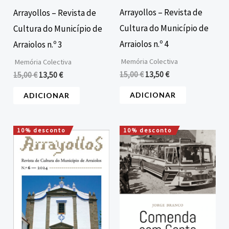
Arrayollos – Revista de
Arrayollos – Revista de
Cultura do Município de
Cultura do Município de
Arraiolos n.º 4
Arraiolos n.º 3
Memória Colectiva
Memória Colectiva
15,00
€
13,50
€
15,00
€
13,50
€
ADICIONAR
ADICIONAR
10% desconto
10% desconto
O
O
O
O
preço
preço
preço
preço
original
atual
original
atual
era:
é:
era:
é:
15,00 €.
13,50 €.
30,00 €.
27,00 €.