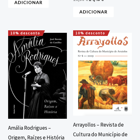
ADICIONAR
ADICIONAR
10% desconto
10% desconto
O
O
O
O
preço
preço
preço
preço
original
atual
original
atual
era:
é:
era:
é:
15,00 €.
13,50 €.
15,00 €.
13,50 €.
Arrayollos – Revista de
Amália Rodrigues –
Cultura do Município de
Origem, Raízes e História