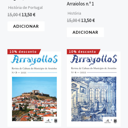
Arraiolos n.º 1
História de Portugal
História
15,00
€
13,50
€
15,00
€
13,50
€
ADICIONAR
ADICIONAR
10% desconto
10% desconto
O
O
O
O
preço
preço
preço
preço
original
atual
original
atual
era:
é:
era:
é:
15,00 €.
13,50 €.
15,00 €.
13,50 €.