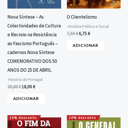
Nova Síntese – As
O Clientelismo
Colectividades de Cultura
História Política e Social
7,50
€
6,75
€
e Recreio na Resistência
ao Fascismo Português –
ADICIONAR
cadernos Nova Síntese
COMEMORATIVO DOS 50
ANOS DO 25 DE ABRIL
História de Portugal
20,00
€
18,00
€
ADICIONAR
10% desconto
10% desconto
O
O
O
O
preço
preço
preço
preço