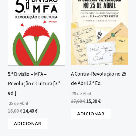
era:
é:
era:
é:
16,00 €.
14,40 €.
17,00 €.
15,30 €.
A Contra-Revolução no 25
5.ª Divisão – MFA –
de Abril 2.ª Ed.
Revolução e Cultura [3.ª
ed.]
25 de Abril
17,00
€
15,30
€
25 de Abril
16,00
€
14,40
€
ADICIONAR
ADICIONAR