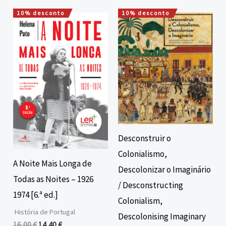
10% desconto
10% desconto
O
O
O
O
preço
preço
preço
preço
original
atual
original
atual
era:
é:
era:
é:
16,00 €.
14,40 €.
40,00 €.
36,00 €.
Desconstruir o
Colonialismo,
A Noite Mais Longa de
Descolonizar o Imaginário
Todas as Noites – 1926
/ Desconstructing
1974 [6.ª ed.]
Colonialism,
História de Portugal
Descolonising Imaginary
16,00
€
14,40
€