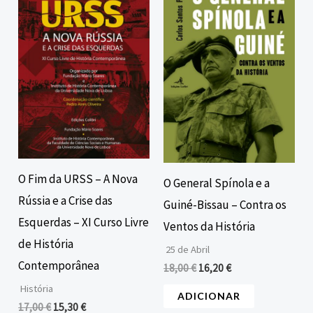
original
atual
original
atual
era:
é:
era:
é:
17,00 €.
15,30 €.
18,00 €.
16,20 €.
O Fim da URSS – A Nova
O General Spínola e a
Rússia e a Crise das
Guiné-Bissau – Contra os
Esquerdas – XI Curso Livre
Ventos da História
de História
25 de Abril
Contemporânea
18,00
€
16,20
€
História
ADICIONAR
17,00
€
15,30
€