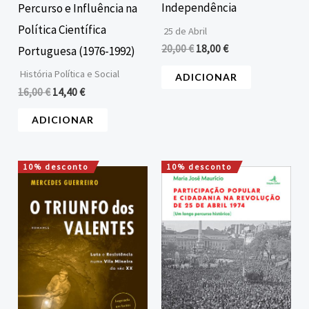
Independência
Percurso e Influência na
Política Científica
25 de Abril
20,00
€
18,00
€
Portuguesa (1976-1992)
História Política e Social
ADICIONAR
16,00
€
14,40
€
ADICIONAR
10% desconto
10% desconto
O
O
O
O
preço
preço
preço
preço
original
atual
original
atual
era:
é:
era:
é:
15,00 €.
13,50 €.
18,00 €.
16,20 €.