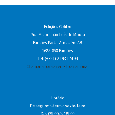
:
0
e
3
0
1
r
,
8
€
a
5
€
,
.
:
0
.
0
Edições Colibri
1
0
Rua Major João Luís de Moura
5
€
Famões Park - Armazém AB
,
.
€
0
1685-650 Famões
.
0
Tel: (+351) 21 931 74 99
Chamada para a rede fixa nacional
€
.
Horário
De segunda-feira a sexta-feira
Das 09h00 às 18h00