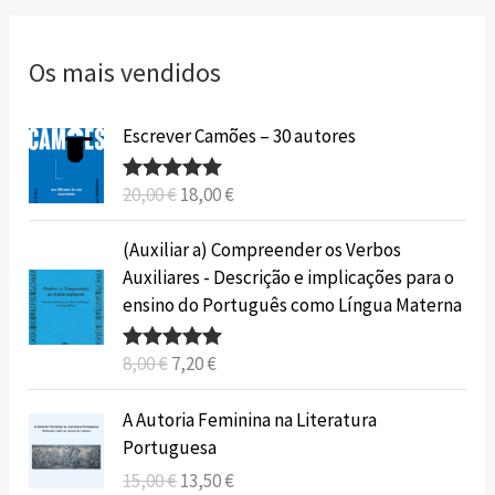
Os mais vendidos
O
O
Escrever Camões – 30 autores
p
p
r
r
20,00
€
18,00
€
Avaliação
e
e
5.00
de 5
ç
ç
O
O
(Auxiliar a) Compreender os Verbos
o
o
p
p
Auxiliares - Descrição e implicações para o
o
a
r
r
ensino do Português como Língua Materna
r
t
e
e
i
u
ç
ç
8,00
€
7,20
€
Avaliação
g
a
o
o
5.00
de 5
i
l
o
a
O
O
A Autoria Feminina na Literatura
n
é
r
t
p
p
Portuguesa
a
:
i
u
r
r
15,00
€
13,50
€
l
1
g
a
e
e