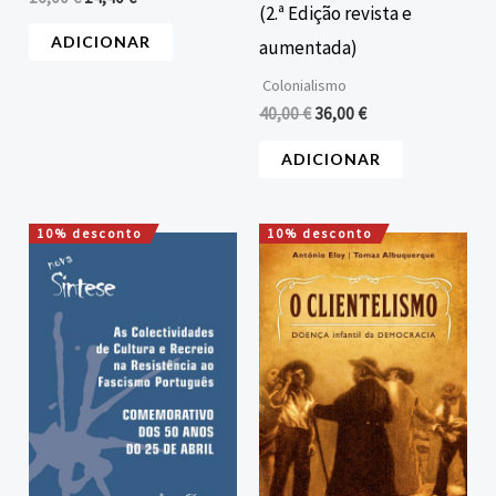
(2.ª Edição revista e
ADICIONAR
aumentada)
Colonialismo
40,00
€
36,00
€
ADICIONAR
10% desconto
10% desconto
O
O
O
O
preço
preço
preço
preço
original
atual
original
atual
era:
é:
era:
é:
20,00 €.
18,00 €.
7,50 €.
6,75 €.