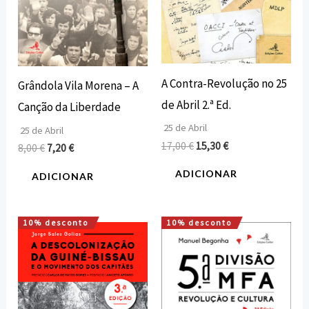
A Contra-Revolução no 25
Grândola Vila Morena – A
de Abril 2.ª Ed.
Canção da Liberdade
25 de Abril
25 de Abril
17,00
€
15,30
€
8,00
€
7,20
€
ADICIONAR
ADICIONAR
10% desconto
10% desconto
O
O
O
O
preço
preço
preço
preço
original
atual
original
atual
era:
é:
era:
é:
20,00 €.
18,00 €.
16,00 €.
14,40 €.