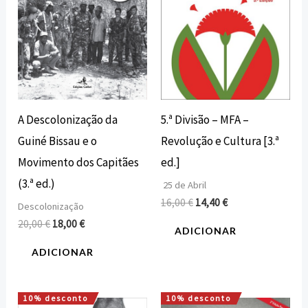
A Descolonização da
5.ª Divisão – MFA –
Guiné Bissau e o
Revolução e Cultura [3.ª
Movimento dos Capitães
ed.]
(3.ª ed.)
25 de Abril
16,00
€
14,40
€
Descolonização
20,00
€
18,00
€
ADICIONAR
ADICIONAR
10% desconto
10% desconto
O
O
O
O