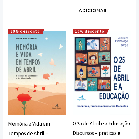
ADICIONAR
10% desconto
10% desconto
O
O
O
O
preço
preço
preço
preço
original
atual
original
atual
era:
é:
era:
é:
15,00 €.
13,50 €.
14,00 €.
12,60 €.
O 25 de Abril e a Educação
Memória e Vida em
Discursos – práticas e
Tempos de Abril –