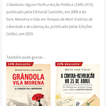
Cidadania: Alguns Perfis e Acção Política (1949-1973)
,
publicado pela Editorial Caminho, em 2005 e do
livro
Memória e Vida em Tempos de Abril. Estórias de
Liberdade e de Libertação
, publicado pelas Edições
Colibri, em 2015.
Também pode gostar…
10% desconto
10% desconto
O
O
O
O
preço
preço
preço
preço
original
atual
original
atual
era:
é:
era:
é:
8,00 €.
7,20 €.
17,00 €.
15,30 €.