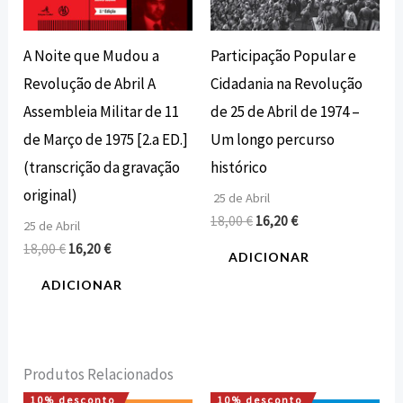
A Noite que Mudou a
Participação Popular e
Revolução de Abril A
Cidadania na Revolução
Assembleia Militar de 11
de 25 de Abril de 1974 –
de Março de 1975 [2.a ED.]
Um longo percurso
(transcrição da gravação
histórico
original)
25 de Abril
18,00
€
16,20
€
25 de Abril
18,00
€
16,20
€
ADICIONAR
ADICIONAR
Produtos Relacionados
10% desconto
10% desconto