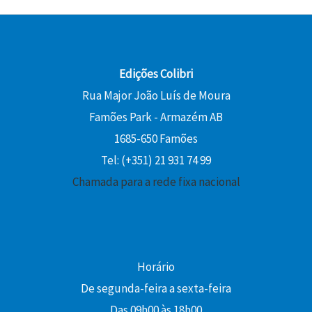
Edições Colibri
Rua Major João Luís de Moura
Famões Park - Armazém AB
1685-650 Famões
Tel: (+351) 21 931 74 99
Chamada para a rede fixa nacional
Horário
De segunda-feira a sexta-feira
Das 09h00 às 18h00