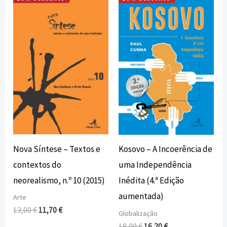
O
O
O
O
preço
preço
preço
preço
original
atual
original
atual
era:
é:
era:
é:
13,00 €.
11,70 €.
18,00 €.
16,20 €.
Nova Síntese – Textos e
Kosovo – A Incoerência de
contextos do
uma Independência
neorealismo, n.º 10 (2015)
Inédita (4.ª Edição
aumentada)
Arte
13,00
€
11,70
€
Globalização
18,00
€
16,20
€