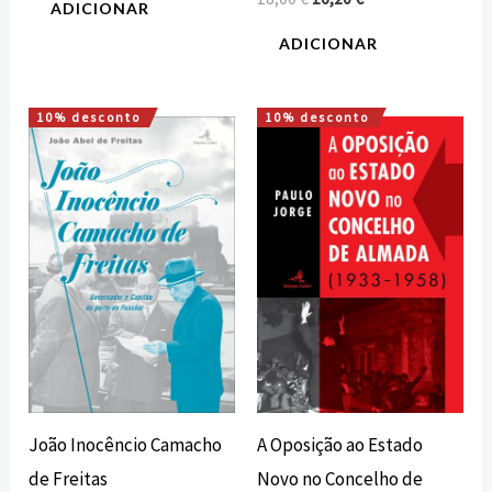
ADICIONAR
ADICIONAR
10% desconto
10% desconto
O
O
O
O
preço
preço
preço
preço
original
atual
original
atual
era:
é:
era:
é:
14,00 €.
12,60 €.
15,00 €.
13,50 €.
João Inocêncio Camacho
A Oposição ao Estado
de Freitas
Novo no Concelho de