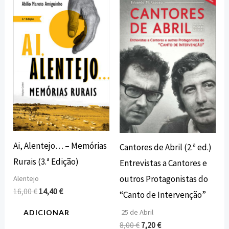
preço
preço
preço
preço
original
atual
original
atual
era:
é:
era:
é:
16,00 €.
14,40 €.
8,00 €.
7,20 €.
Ai, Alentejo… – Memórias
Cantores de Abril (2.ª ed.)
Rurais (3.ª Edição)
Entrevistas a Cantores e
outros Protagonistas do
Alentejo
16,00
€
14,40
€
“Canto de Intervenção”
25 de Abril
ADICIONAR
8,00
€
7,20
€