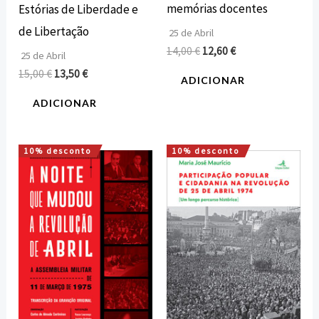
memórias docentes
Estórias de Liberdade e
de Libertação
25 de Abril
14,00
€
12,60
€
25 de Abril
15,00
€
13,50
€
ADICIONAR
ADICIONAR
10% desconto
10% desconto
O
O
O
O
preço
preço
preço
preço
original
atual
original
atual
era:
é:
era:
é:
18,00 €.
16,20 €.
18,00 €.
16,20 €.