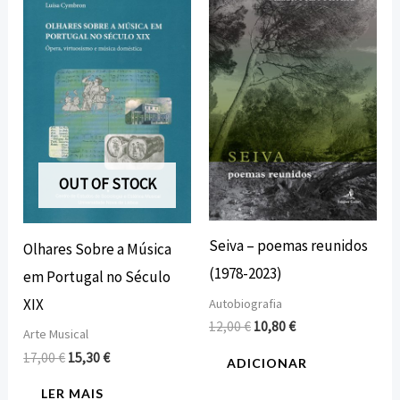
preço
preço
preço
preço
original
atual
original
atual
era:
é:
era:
é:
17,00 €.
15,30 €.
12,00 €.
10,80 €.
OUT OF STOCK
Seiva – poemas reunidos
Olhares Sobre a Música
(1978-2023)
em Portugal no Século
XIX
Autobiografia
12,00
€
10,80
€
Arte Musical
17,00
€
15,30
€
ADICIONAR
LER MAIS