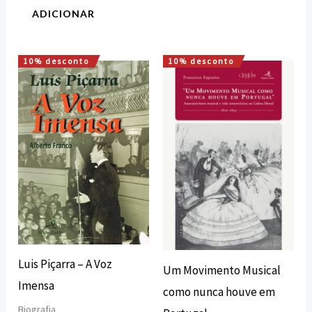
ADICIONAR
10% desconto
10% desconto
O
O
O
O
preço
preço
preço
preço
original
atual
original
atual
era:
é:
era:
é:
12,00 €.
10,80 €.
20,00 €.
18,00 €.
Luis Piçarra – A Voz
Um Movimento Musical
Imensa
como nunca houve em
Biografia