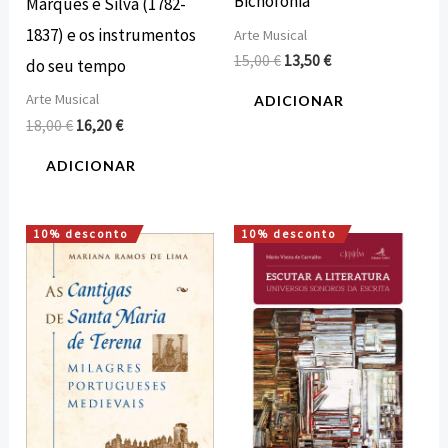
Bichofonia
Marques e Silva (1782-
1837) e os instrumentos
Arte Musical
15,00
€
13,50
€
do seu tempo
Arte Musical
ADICIONAR
18,00
€
16,20
€
ADICIONAR
10% desconto
10% desconto
O
O
O
O
preço
preço
preço
preço
original
atual
original
atual
era:
é:
era:
é:
18,00 €.
16,20 €.
12,00 €.
10,80 €.