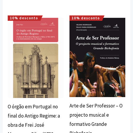
10% desconto
10% desconto
O
O
O
O
preço
preço
preço
preço
original
atual
original
atual
era:
é:
era:
é:
18,00 €.
16,20 €.
15,00 €.
13,50 €.
Arte de Ser Professor – O
O órgão em Portugal no
projecto musical e
final do Antigo Regime: a
formativo Grande
obra de Frei José