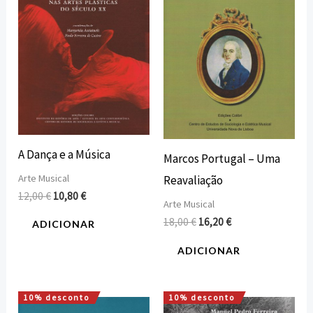
12,00 €.
10,80 €.
18,00 €.
16,20 €.
A Dança e a Música
Marcos Portugal – Uma
Arte Musical
Reavaliação
12,00
€
10,80
€
Arte Musical
18,00
€
16,20
€
ADICIONAR
ADICIONAR
10% desconto
10% desconto
O
O
O
O