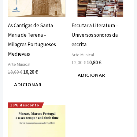
As Cantigas de Santa
Escutar a Literatura –
Maria de Terena –
Universos sonoros da
Milagres Portugueses
escrita
Medievais
Arte Musical
12,00
€
10,80
€
Arte Musical
18,00
€
16,20
€
ADICIONAR
ADICIONAR
10% desconto
O
O
preço
preço
original
atual
era:
é:
18,00 €.
16,20 €.