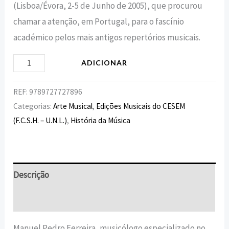
(Lisboa/Évora, 2-5 de Junho de 2005), que procurou
chamar a atenção, em Portugal, para o fascínio
académico pelos mais antigos repertórios musicais.
ADICIONAR
REF:
9789727727896
Categorias:
Arte Musical
,
Edições Musicais do CESEM
(F.C.S.H. – U.N.L.)
,
História da Música
Descrição
Informação adicional
Manuel Pedro Ferreira, musicólogo especializado no