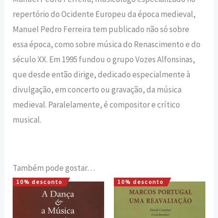
repertório do Ocidente Europeu da época medieval,
Manuel Pedro Ferreira tem publicado não só sobre
essa época, como sobre música do Renascimento e do
século XX. Em 1995 fundou o grupo Vozes Alfonsinas,
que desde então dirige, dedicado especialmente à
divulgação, em concerto ou gravação, da música
medieval. Paralelamente, é compositor e crítico
musical.
Também pode gostar…
10% desconto
10% desconto
O
O
O
O
preço
preço
preço
preço
original
atual
original
atual
era:
é:
era:
é: