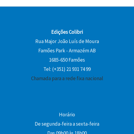
Edições Colibri
Rua Major João Luís de Moura
Famões Park - Armazém AB
1685-650 Famões
Tel: (+351) 21 931 74 99
Chamada para a rede fixa nacional
Horário
De segunda-feira a sexta-feira
Das 09h00 às 18h00