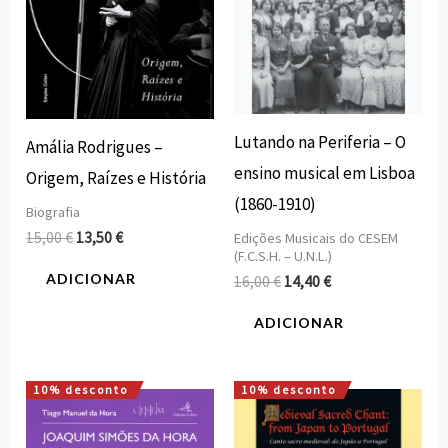
Lutando na Periferia – O
Amália Rodrigues –
ensino musical em Lisboa
Origem, Raízes e História
(1860-1910)
Biografia
15,00
€
13,50
€
Edições Musicais do CESEM
(F.C.S.H. – U.N.L.)
ADICIONAR
16,00
€
14,40
€
ADICIONAR
10% desconto
10% desconto
O
O
O
O
preço
preço
preço
preço
original
atual
original
atual