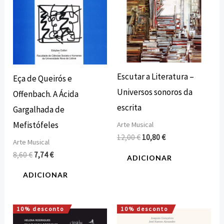
Escutar a Literatura –
Eça de Queirós e
Universos sonoros da
Offenbach. A Ácida
escrita
Gargalhada de
Mefistófeles
Arte Musical
12,00
€
10,80
€
Arte Musical
8,60
€
7,74
€
ADICIONAR
ADICIONAR
10% desconto
10% desconto
O
O
O
O
preço
preço
preço
preço