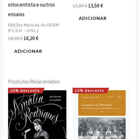
oitocentista e outros
15,00
€
13,50
€
ensaios
ADICIONAR
Edições Musicais do CESEM
(F.C.S.H. – U.N.L.)
18,00
€
16,20
€
ADICIONAR
Produtos Relacionados
10% desconto
10% desconto
O
O
O
O
preço
preço
preço
preço
original
atual
original
atual
era:
é:
era:
é:
15,00 €.
13,50 €.
16,00 €.
14,40 €.