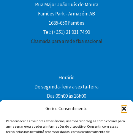
Rua Major João Luís de Moura
Famões Park - Armazém AB
1685-650 Famões
Tel: (+351) 21 931 74 99
Chamada para a rede fixa nacional
Horário
De segunda-feira a sexta-feira
Das 09h00 às 18h00
colibri@edi-colibri.pt
Gerir o Consentimento
Para fornecer as melhores experiências, usamos tecnologias como cookies para
Facebook
YouTube
Instagram
Whatsapp
armazenar e/ou aceder a informações do dispositivo. Consentir com essas
tecnologias nos permitirá processar dados, como comportamento de