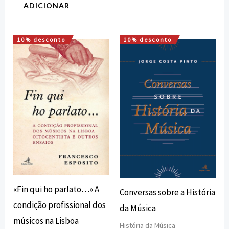
ADICIONAR
10% desconto
10% desconto
O
O
O
O
preço
preço
preço
preço
original
atual
original
atual
era:
é:
era:
é:
18,00 €.
16,20 €.
15,00 €.
13,50 €.
«Fin qui ho parlato…» A
Conversas sobre a História
condição profissional dos
da Música
músicos na Lisboa
História da Música