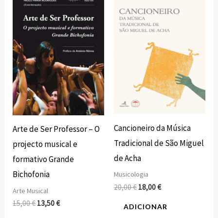
original
atual
original
atual
era:
é:
era:
é:
15,00 €.
13,50 €.
20,00 €.
18,00 €.
Cancioneiro da Música
Arte de Ser Professor – O
Tradicional de São Miguel
projecto musical e
de Acha
formativo Grande
Bichofonia
Musicologia
20,00
€
18,00
€
Arte Musical
15,00
€
13,50
€
ADICIONAR