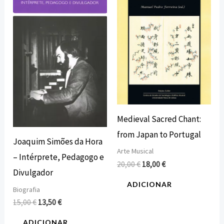
era:
é:
era:
é:
15,00 €.
13,50 €.
20,00 €.
18,00 €.
Medieval Sacred Chant:
from Japan to Portugal
Joaquim Simões da Hora
Arte Musical
– Intérprete, Pedagogo e
20,00
€
18,00
€
Divulgador
ADICIONAR
Biografia
15,00
€
13,50
€
ADICIONAR