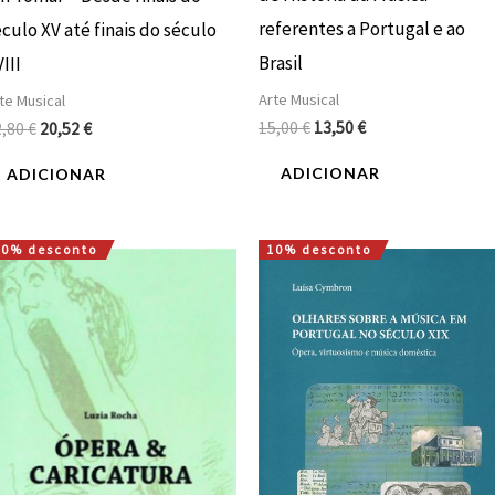
referentes a Portugal e ao
culo XV até finais do século
Brasil
III
Arte Musical
te Musical
15,00
€
13,50
€
2,80
€
20,52
€
ADICIONAR
ADICIONAR
10% desconto
10% desconto
O
O
O
O
preço
preço
preço
preço
original
atual
original
atual
era:
é:
era:
é:
12,00 €.
10,80 €.
17,00 €.
15,30 €.