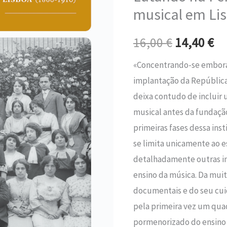
era:
é:
-
musical em Li
O
16,00 €.
14
16,00
€
14,40
€
ensino
musical
«Concentrando-se embora 
em
implantação da República
Lisboa
deixa contudo de incluir 
(1860-
musical antes da fundaçã
1910)
primeiras fases dessa inst
se limita unicamente ao e
detalhadamente outras in
ensino da música. Da mui
documentais e do seu cui
pela primeira vez um qu
pormenorizado do ensino 