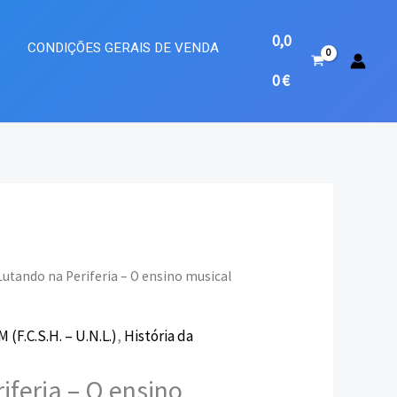
0,0
A
CONDIÇÕES GERAIS DE VENDA
0
€
Lutando na Periferia – O ensino musical
eço
(F.C.S.H. – U.N.L.)
,
História da
ual
iferia – O ensino