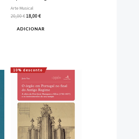
Arte Musical
20,00
€
18,00
€
ADICIONAR
10% desconto
O
O
preço
preço
original
atual
era:
é:
18,00 €.
16,20 €.