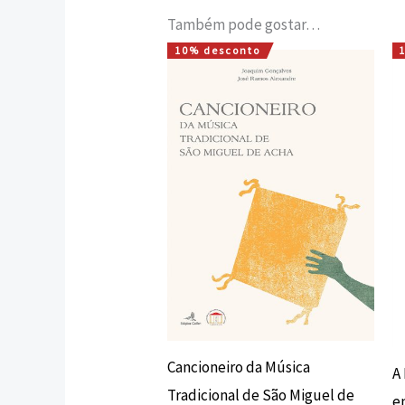
Também pode gostar…
10% desconto
O
O
preço
preço
original
atual
era:
é:
20,00 €.
18,00 €.
Cancioneiro da Música
A
Tradicional de São Miguel de
e