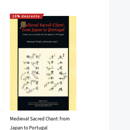
10% desconto
O
O
preço
preço
original
atual
era:
é:
20,00 €.
18,00 €.
Medieval Sacred Chant: from
Japan to Portugal