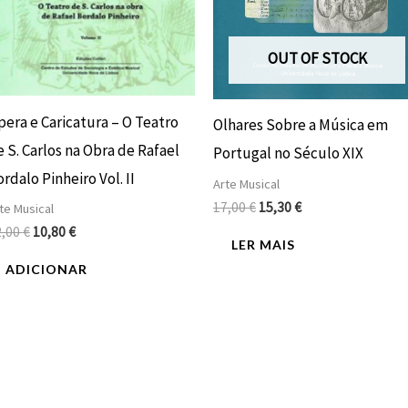
OUT OF STOCK
pera e Caricatura – O Teatro
Olhares Sobre a Música em
 S. Carlos na Obra de Rafael
Portugal no Século XIX
rdalo Pinheiro Vol. II
Arte Musical
17,00
€
15,30
€
te Musical
2,00
€
10,80
€
LER MAIS
ADICIONAR