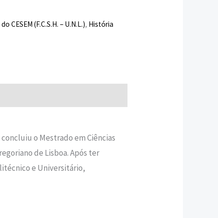
do CESEM (F.C.S.H. – U.N.L.)
,
História
e concluiu o Mestrado em Ciências
regoriano de Lisboa. Após ter
itécnico e Universitário,