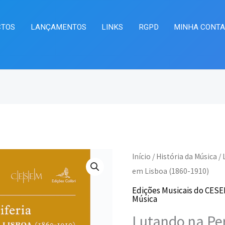
CTOS
LANÇAMENTOS
LINKS
RGPD
MINHA CONT
Quantidade
Início
/
História da Música
/ 
O
O
de
em Lisboa (1860-1910)
preço
pr
Lutando
Edições Musicais do CESEM 
Música
na
original
at
Lutando na Per
Periferia