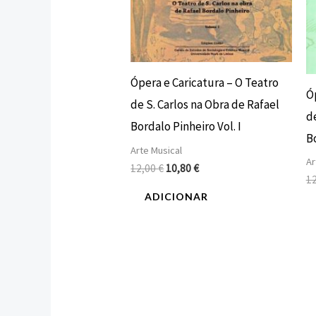
Ópera e Caricatura – O Teatro
Ó
de S. Carlos na Obra de Rafael
de
Bordalo Pinheiro Vol. I
Bo
Arte Musical
Ar
12,00
€
10,80
€
1
ADICIONAR