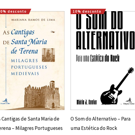
10% desconto
10% desconto
O
O
O
O
preço
preço
preço
preço
original
atual
original
atual
era:
é:
era:
é:
18,00 €.
16,20 €.
15,00 €.
13,50 €.
s Cantigas de Santa Maria de
O Som do Alternativo – Para
erena – Milagres Portugueses
uma Estética do Rock