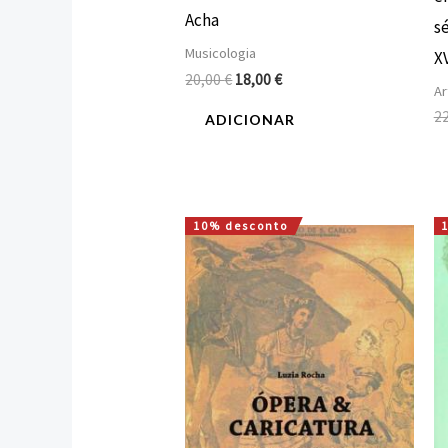
Acha
sé
Musicologia
XV
20,00
€
18,00
€
Ar
2
ADICIONAR
10% desconto
O
O
preço
preço
original
atual
era:
é:
12,00 €.
10,80 €.