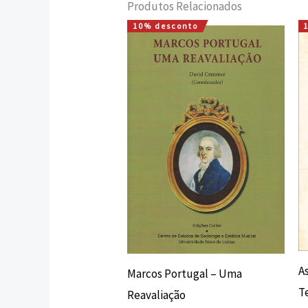
Produtos Relacionados
10% desconto
O
O
preço
preço
original
atual
era:
é:
18,00 €.
16,20 €.
A
Marcos Portugal – Uma
T
Reavaliação