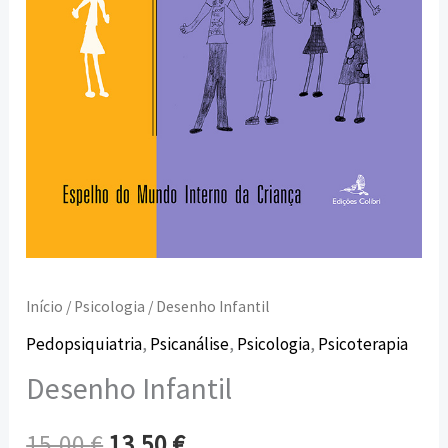
Início
/
Psicologia
/ Desenho Infantil
Pedopsiquiatria
,
Psicanálise
,
Psicologia
,
Psicoterapia
Desenho Infantil
15,00
€
13,50
€