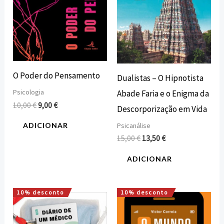
O Poder do Pensamento
Dualistas – O Hipnotista
Psicologia
Abade Faria e o Enigma da
10,00
€
9,00
€
Descorporização em Vida
Psicanálise
ADICIONAR
15,00
€
13,50
€
ADICIONAR
10% desconto
10% desconto
O
O
O
O
preço
preço
preço
preço
original
atual
original
atual