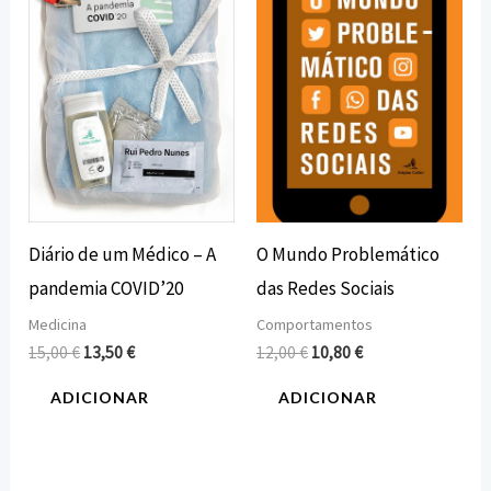
era:
é:
era:
é:
15,00 €.
13,50 €.
12,00 €.
10,80 €.
Diário de um Médico – A
O Mundo Problemático
pandemia COVID’20
das Redes Sociais
Medicina
Comportamentos
15,00
€
13,50
€
12,00
€
10,80
€
ADICIONAR
ADICIONAR