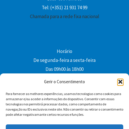
Tel: (+351) 21 931 74 99
Chamada para a rede fixa nacional
Horário
De segunda-feira a sexta-feira
Das 09h00 às 18h00
colibri@edi-colibri.pt
Gerir o Consentimento
Para fornecer as melhores experiências, usamos tecnologias como cookies para
Facebook
YouTube
Instagram
Whatsapp
armazenar e/ou aceder a informações do dispositivo. Consentir com essas
tecnologias nos permitirá processar dados, como comportamento de
Condições Gerais de Venda
navegação ou IDs exclusivos neste site. Não consentir ou retirar o consentimento
pode afetar negativamante certos recursos e funções.