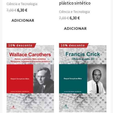
plástico sintético
Ciência e Tecnologia
7,00
€
6,30
€
Ciência e Tecnologia
7,00
€
6,30
€
ADICIONAR
ADICIONAR
10% desconto
10% desconto
O
O
O
O
preço
preço
preço
preço
original
atual
original
atual
era:
é:
era:
é:
7,00 €.
6,30 €.
7,00 €.
6,30 €.