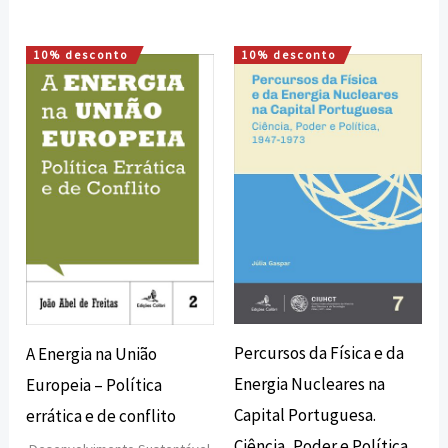
10% desconto
10% desconto
O
O
O
O
preço
preço
preço
preço
original
atual
original
atual
era:
é:
era:
é:
16,00 €.
14,40 €.
16,00 €.
14,40 €.
Percursos da Física e da
A Energia na União
Energia Nucleares na
Europeia – Política
Capital Portuguesa.
errática e de conflito
Ciência, Poder e Política,