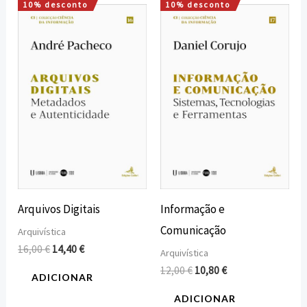
10% desconto
10% desconto
O
O
O
O
preço
preço
preço
preço
original
atual
original
atual
era:
é:
era:
é:
16,00 €.
14,40 €.
12,00 €.
10,80 €.
Arquivos Digitais
Informação e
Comunicação
Arquivística
16,00
€
14,40
€
Arquivística
12,00
€
10,80
€
ADICIONAR
ADICIONAR