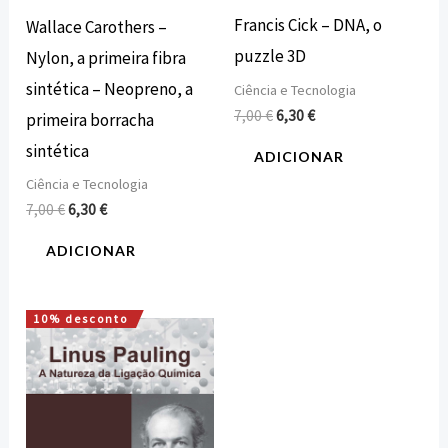
Francis Cick – DNA, o
Wallace Carothers –
puzzle 3D
Nylon, a primeira fibra
sintética – Neopreno, a
Ciência e Tecnologia
7,00
€
6,30
€
primeira borracha
sintética
ADICIONAR
Ciência e Tecnologia
7,00
€
6,30
€
ADICIONAR
10% desconto
O
O
preço
preço
original
atual
era:
é:
7,00 €.
6,30 €.