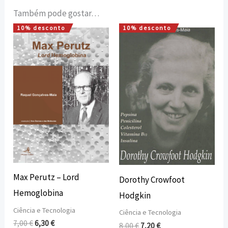
Também pode gostar…
10% desconto
10% desconto
O
O
O
O
preço
preço
preço
preço
original
atual
original
atual
era:
é:
era:
é:
7,00 €.
6,30 €.
8,00 €.
7,20 €.
Max Perutz – Lord
Dorothy Crowfoot
Hemoglobina
Hodgkin
Ciência e Tecnologia
Ciência e Tecnologia
7,00
€
6,30
€
8,00
€
7,20
€