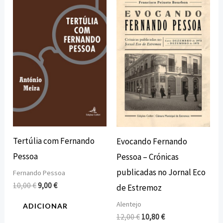
preço
preço
preço
preço
original
atual
original
atual
era:
é:
era:
é:
10,00 €.
9,00 €.
12,00 €.
10,80 €.
Tertúlia com Fernando
Evocando Fernando
Pessoa
Pessoa – Crónicas
publicadas no Jornal Eco
Fernando Pessoa
10,00
€
9,00
€
de Estremoz
Alentejo
ADICIONAR
12,00
€
10,80
€