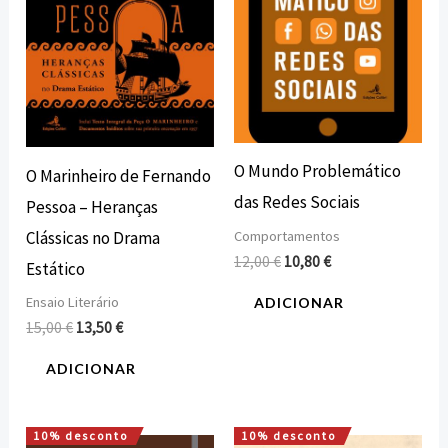
O Mundo Problemático
O Marinheiro de Fernando
das Redes Sociais
Pessoa – Heranças
Clássicas no Drama
Comportamentos
12,00
€
10,80
€
Estático
Ensaio Literário
ADICIONAR
15,00
€
13,50
€
ADICIONAR
10% desconto
10% desconto
O
O
O
O