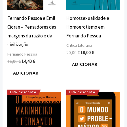
Fernando Pessoa e Emil
Homossexualidade e
Cioran – Pensadores das
Homoerotismo em
margens da razão e da
Fernando Pessoa
civilização
Critica Literária
20,00
€
18,00
€
Fernando Pessoa
16,00
€
14,40
€
ADICIONAR
ADICIONAR
10% desconto
10% desconto
O
O
O
O
preço
preço
preço
preço
original
atual
original
atual
era:
é:
era:
é:
15,00 €.
13,50 €.
12,00 €.
10,80 €.