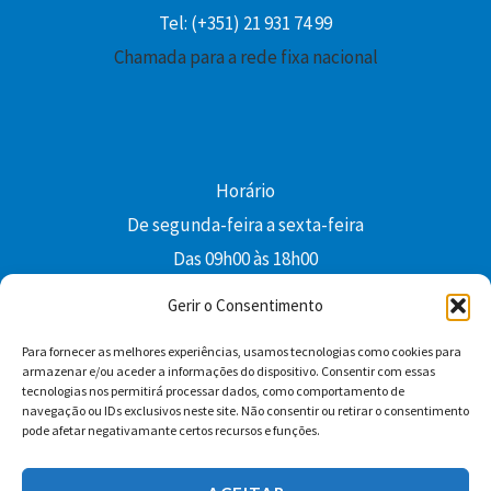
Tel: (+351) 21 931 74 99
Chamada para a rede fixa nacional
Horário
De segunda-feira a sexta-feira
Das 09h00 às 18h00
colibri@edi-colibri.pt
Gerir o Consentimento
Para fornecer as melhores experiências, usamos tecnologias como cookies para
Facebook
YouTube
Instagram
Whatsapp
armazenar e/ou aceder a informações do dispositivo. Consentir com essas
tecnologias nos permitirá processar dados, como comportamento de
Condições Gerais de Venda
navegação ou IDs exclusivos neste site. Não consentir ou retirar o consentimento
pode afetar negativamante certos recursos e funções.