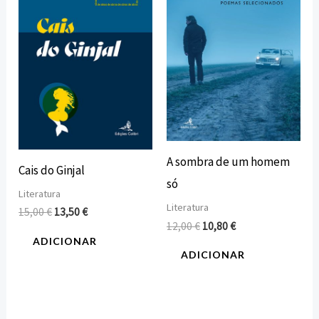
15,00 €.
13,50 €.
12,00 €.
10,80 €.
A sombra de um homem
Cais do Ginjal
só
Literatura
Literatura
15,00
€
13,50
€
12,00
€
10,80
€
ADICIONAR
ADICIONAR