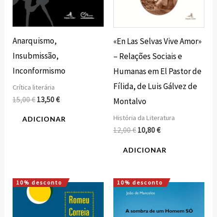
Anarquismo,
«En Las Selvas Vive Amor»
Insubmissão,
– Relações Sociais e
Inconformismo
Humanas em El Pastor de
Fílida, de Luis Gálvez de
Crítica literária
15,00
€
13,50
€
Montalvo
História da Literatura
ADICIONAR
12,00
€
10,80
€
ADICIONAR
10% desconto
10% desconto
O
O
O
O
preço
preço
preço
preço
original
atual
original
atual
era:
é:
era:
é: