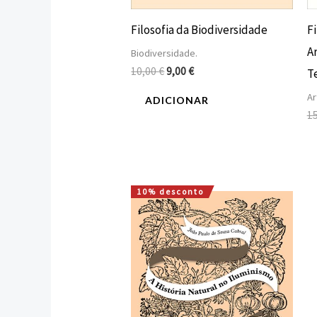
Filosofia da Biodiversidade
Fi
Ar
Biodiversidade.
10,00
€
9,00
€
T
Ar
ADICIONAR
1
10% desconto
O
O
preço
preço
original
atual
era:
é:
20,00 €.
18,00 €.