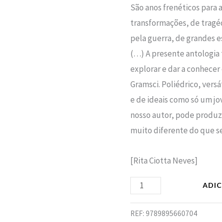
São anos frenéticos para a
transformações, de trage
pela guerra, de grandes e
(…) A presente antologia 
explorar e dar a conhece
Gramsci. Poliédrico, versa
e de ideais como só um j
nosso autor, pode produzi
muito diferente do que ser
[Rita Ciotta Neves]
ADI
REF:
9789895660704