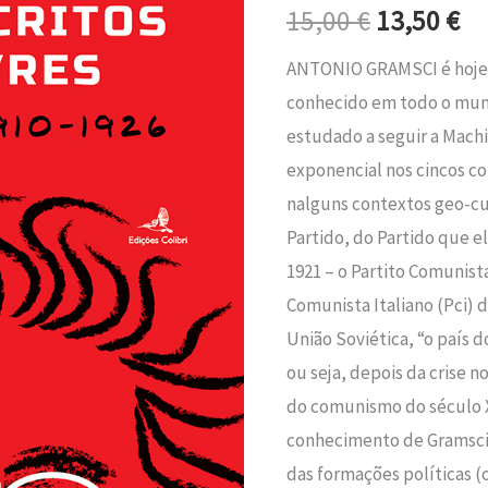
era:
é:
15,00
€
13,50
€
Livres
15,00 €.
13
ANTONIO GRAMSCI é hoje
conhecido em todo o mundo.
estudado a seguir a Machi
exponencial nos cincos c
nalguns contextos geo-cul
Partido, do Partido que e
1921 – o Partito Comunista
Comunista Italiano (Pci) d
União Soviética, “o país
ou seja, depois da crise no 
do comunismo do século 
conhecimento de Gramsci
das formações políticas (