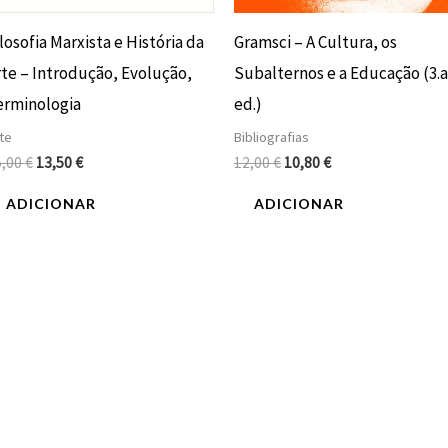
losofia Marxista e História da
Gramsci – A Cultura, os
te – Introdução, Evolução,
Subalternos e a Educação (3.a
erminologia
ed.)
te
Bibliografias
5,00
€
13,50
€
12,00
€
10,80
€
ADICIONAR
ADICIONAR