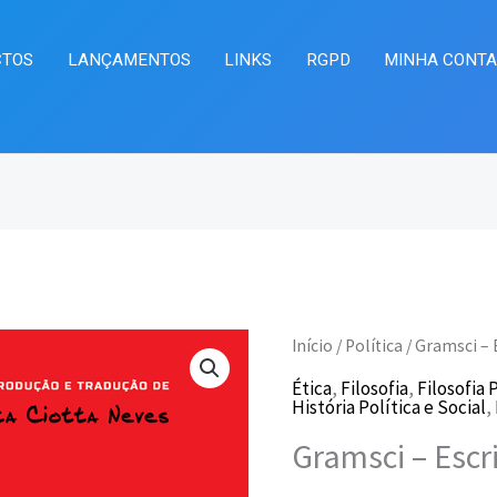
CTOS
LANÇAMENTOS
LINKS
RGPD
MINHA CONT
Quantidade
Início
/
Política
/ Gramsci – 
O
O
de
Ética
,
Filosofia
,
Filosofia 
preço
pr
História Política e Social
,
Gramsci
Gramsci – Escri
–
original
at
Escritos