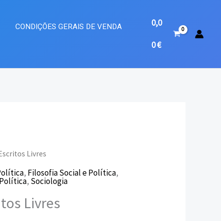
0,0
A
CONDIÇÕES GERAIS DE VENDA
0
€
Escritos Livres
Política
,
Filosofia Social e Política
,
eço
Política
,
Sociologia
tos Livres
ual