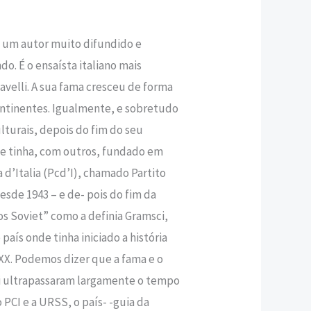
,50 €.
 um autor muito difundido e
 É o ensaísta italiano mais
avelli. A sua fama cresceu de forma
ontinentes. Igualmente, e sobretudo
turais, depois do fim do seu
le tinha, com outros, fundado em
 d’Italia (Pcd’I), chamado Partito
esde 1943 – e de- pois do fim da
 dos Soviet” como a definia Gramsci,
país onde tinha iniciado a história
XX. Podemos dizer que a fama e o
 ultrapassaram largamente o tempo
o PCI e a URSS, o país- -guia da