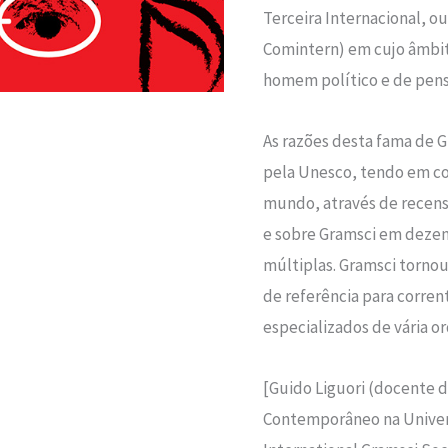
Terceira Internacional, o
Comintern) em cujo âmbit
homem político e de pens
As razões desta fama de Gr
pela Unesco, tendo em co
mundo, através de recenso
e sobre Gramsci em dezena
múltiplas. Gramsci tornou
de referência para corren
especializados de vária o
[Guido Liguori (docente d
Contemporâneo na Univer