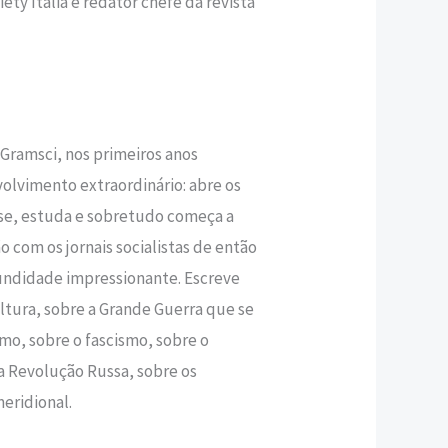
ety Italia e redator chefe da revista
l Gramsci, nos primeiros anos
lvimento extraordinário: abre os
-se, estuda e sobretudo começa a
̃o com os jornais socialistas de então
cundidade impressionante. Escreve
ultura, sobre a Grande Guerra que se
smo, sobre o fascismo, sobre o
Revolução Russa, sobre os
meridional.