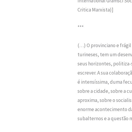
International Gramsci Soci
Critica Marxista)]
***
(…) O provinciano e frági
turineses, tem um desenvo
seus horizontes, politiza
escrever. A sua colaboraça
é intensíssima, duma fe
sobre a cidade, sobre a c
aproxima, sobre o sociali
enorme acontecimento da 
subalternos e a questão 