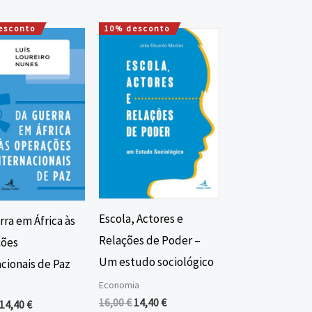
esconto
10% desconto
O
O
O
O
preço
preço
preço
preço
original
atual
original
atual
era:
é:
era:
é:
16,00 €.
14,40 €.
16,00 €.
14,40 €.
Escola, Actores e
ra em África às
Relações de Poder –
ões
Um estudo sociológico
cionais de Paz
Economia
16,00
€
14,40
€
14,40
€