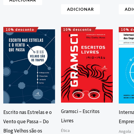
ADI
ADICIONAR
10% desconto
10% desconto
10% d
O
O
O
O
preço
preço
preço
preço
original
atual
original
atual
era:
é:
era:
é:
16,00 €.
14,40 €.
15,00 €.
13,50 €.
Gramsci – Escritos
Escrito nas Estrelas e o
Intern
Livres
Vento que Passa – Do
Empre
Blog Velhos são os
Ética
Angola