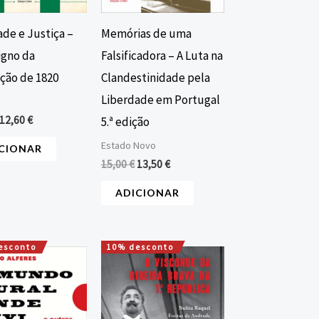
ade e Justiça –
Memórias de uma
igno da
Falsificadora – A Luta na
̧ão de 1820
Clandestinidade pela
Liberdade em Portugal
12,60
€
5.ª edição
Estado Novo
CIONAR
15,00
€
13,50
€
ADICIONAR
esconto
10% desconto
O
O
O
O
preço
preço
preço
preço
original
atual
original
atual
era:
é:
era:
é:
15,00 €.
13,50 €.
20,00 €.
18,00 €.