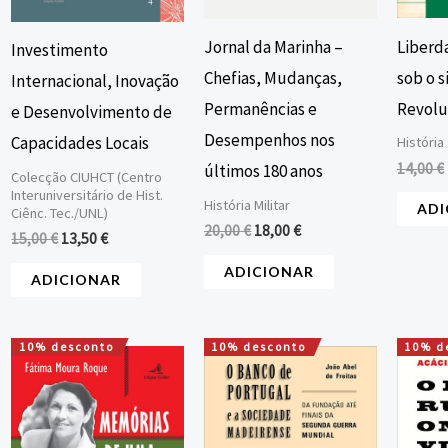
Liberd
Jornal da Marinha –
Investimento
sob o s
Chefias, Mudanças,
Internacional, Inovação
Revoluc
Permanências e
e Desenvolvimento de
Desempenhos nos
Capacidades Locais
História
14,00
€
últimos 180 anos
Colecção CIUHCT (Centro
Interuniversitário de Hist.
História Militar
ADI
Ciênc. Tec./UNL)
20,00
€
18,00
€
15,00
€
13,50
€
ADICIONAR
ADICIONAR
10% desconto
10% desconto
10% d
O
O
O
O
preço
preço
preço
preço
original
atual
original
atual
era:
é:
era:
é:
10,00 €.
9,00 €.
15,00 €.
13,50 €.