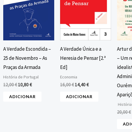
A Verdade Escondida –
A Verdade Única e a
Artur d
25 de Novembro – As
Heresia de Pensar [2.ª
– Um r
Praças da Armada
Ed]
idealis
Admini
História de Portugal
Economia
12,00
€
10,80
€
16,00
€
14,40
€
Ourém 
Apariç
ADICIONAR
ADICIONAR
História
20,00
€
ADI