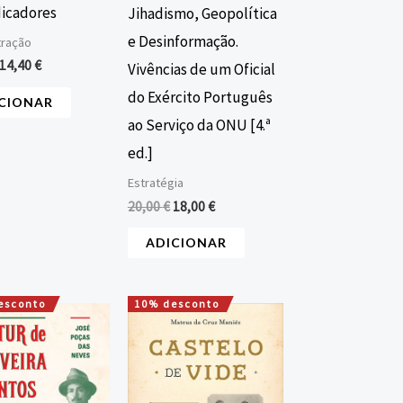
dicadores
Jihadismo, Geopolítica
e Desinformação.
tração
14,40
€
Vivências de um Oficial
do Exército Português
CIONAR
ao Serviço da ONU [4.ª
ed.]
Estratégia
20,00
€
18,00
€
ADICIONAR
esconto
10% desconto
O
O
O
O
preço
preço
preço
preço
original
atual
original
atual
era:
é:
era:
é:
20,00 €.
18,00 €.
16,00 €.
14,40 €.