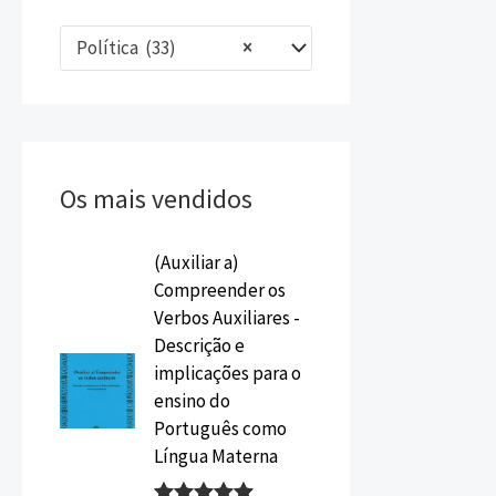
Política (33)
×
Os mais vendidos
O
O
(Auxiliar a)
p
p
Compreender os
r
r
Verbos Auxiliares -
e
e
Descrição e
ç
ç
implicações para o
o
o
ensino do
o
a
Português como
r
t
Língua Materna
i
u