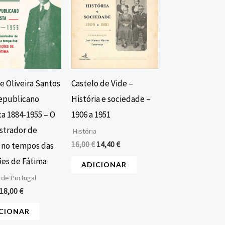
e Oliveira Santos
Castelo de Vide –
epublicano
História e sociedade –
ta 1884-1955 – O
1906 a 1951
strador de
História
16,00
€
14,40
€
no tempos das
ões de Fátima
ADICIONAR
 de Portugal
18,00
€
CIONAR