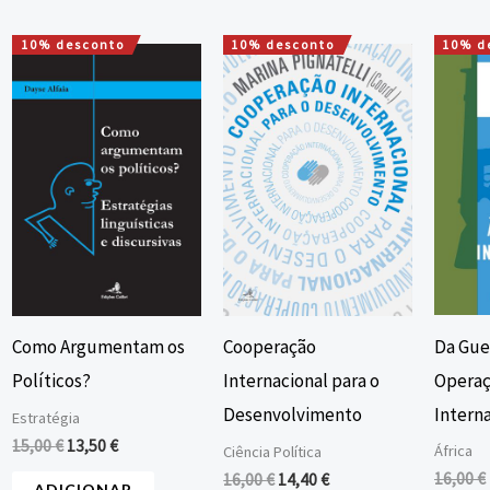
10% desconto
10% desconto
10% d
O
O
O
O
preço
preço
preço
preço
original
atual
original
atual
era:
é:
era:
é:
15,00 €.
13,50 €.
16,00 €.
14,40 €.
Da Guer
Como Argumentam os
Cooperação
Operaç
Políticos?
Internacional para o
Interna
Desenvolvimento
Estratégia
15,00
€
13,50
€
África
Ciência Política
16,00
€
16,00
€
14,40
€
ADICIONAR