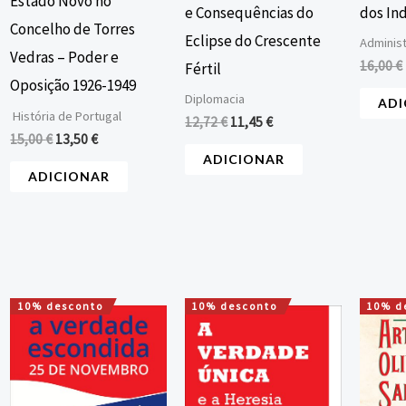
Estado Novo no
e Consequências do
dos In
Concelho de Torres
Eclipse do Crescente
Adminis
Vedras – Poder e
16,00
€
Fértil
Oposição 1926-1949
Diplomacia
ADI
História de Portugal
12,72
€
11,45
€
15,00
€
13,50
€
ADICIONAR
ADICIONAR
10% desconto
10% desconto
10% d
O
O
O
O
preço
preço
preço
preço
original
atual
original
atual
era:
é:
era:
é:
12,00 €.
10,80 €.
16,00 €.
14,40 €.