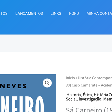
CTOS
LANÇAMENTOS
LINKS
RGPD
MINHA CONT
Quantidade
Início
/
História Contempo
O
O
de
80) Caso Camarate – Acide
preço
pr
Sá
História
,
Ética
,
História 
Social
,
investigação
,
Memó
Carneiro
original
at
Sá Carneiro (19
(19