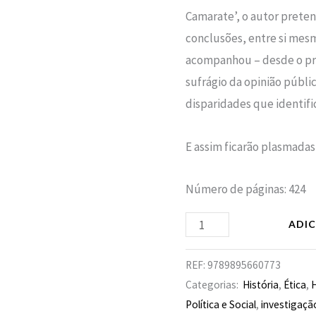
Camarate’, o autor preten
conclusões, entre si mes
acompanhou – desde o pr
sufrágio da opinião públ
disparidades que identific
E assim ficarão plasmadas 
Número de páginas: 424
ADI
REF:
9789895660773
Categorias:
História
,
Ética
,
Política e Social
,
investigaçã