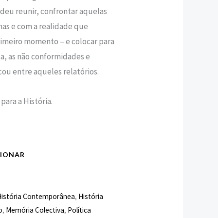
deu reunir, confrontar aquelas
mas e com a realidade que
imeiro momento – e colocar para
ica, as não conformidades e
ou entre aqueles relatórios.
para a História.
CIONAR
História Contemporânea
,
História
o
,
Memória Colectiva
,
Política