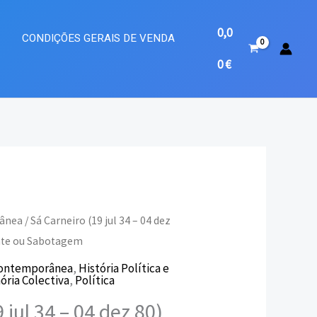
0,0
A
CONDIÇÕES GERAIS DE VENDA
0
€
rânea
/ Sá Carneiro (19 jul 34 – 04 dez
nte ou Sabotagem
eço
Contemporânea
,
História Política e
ria Colectiva
,
Política
ual
 jul 34 – 04 dez 80)