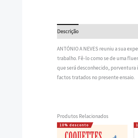
Descrição
Informação adicional
ANTÓNIO A NEVES reuniu a sua experie
trabalho. Fê-lo como se de uma fluen
que será desconhecido, porventura i
factos tratados no presente ensaio.
Produtos Relacionados
10% desconto
O
O
preço
preço