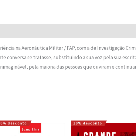
̂ncia na Aeronáutica Militar / FAP, com a de Investigação Crim
te conversa se tratasse, substituindo a sua voz pela sua escrita
nimaginável, pela maioria das pessoas que ouviram e continua
10% desconto
10% desconto
O
O
O
O
preço
preço
preço
preço