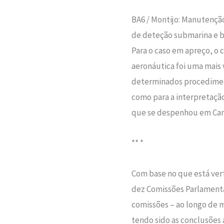
BA6 / Montijo: Manutençã
de deteção submarina e 
Para o caso em apreço, 
aeronáutica foi uma mais v
determinados procedimen
como para a interpretaçã
que se despenhou em Cama
** *
Com base no que está vert
dez Comissões Parlamenta
comissões – ao longo de 
tendo sido as conclusões