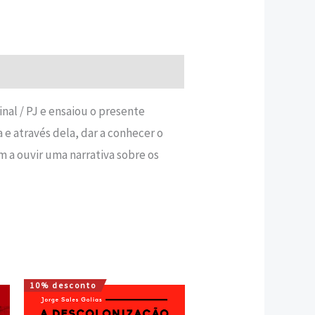
inal / PJ e ensaiou o presente
 e através dela, dar a conhecer o
m a ouvir uma narrativa sobre os
10% desconto
O
O
preço
preço