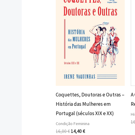
original
atual
era:
é:
16,00 €.
14,40 €.
Coquettes, Doutoras e Outras –
A
História das Mulheres em
R
Portugal (séculos XIX e XX)
Hi
1
Condição Feminina
16,00
€
14,40
€