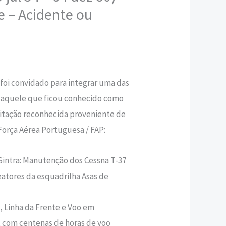
 – Acidente ou
,50 €.
r foi convidado para integrar uma das
o daquele que ficou conhecido como
itação reconhecida proveniente de
Força Aérea Portuguesa / FAP:
Sintra: Manutenção dos Cessna T-37
reatores da esquadrilha Asas de
o, Linha da Frente e Voo em
I, com centenas de horas de voo