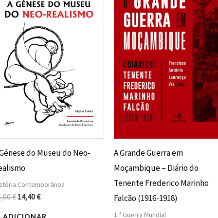
original
atual
original
atual
era:
é:
era:
é:
16,00 €.
14,40 €.
12,00 €.
10,80 €.
 Génese do Museu do Neo-
A Grande Guerra em
ealismo
Moçambique – Diário do
Tenente Frederico Marinho
stória Contemporânea
6,00
€
14,40
€
Falcão (1916-1918)
1.ª Guerra Mundial
ADICIONAR