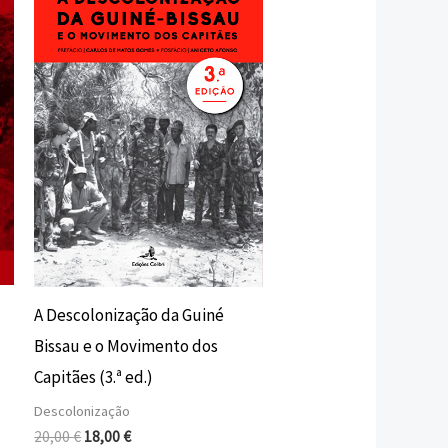
original
atual
era:
é:
20,00 €.
18,00 €.
A Descolonização da Guiné
Bissau e o Movimento dos
Capitães (3.ª ed.)
Descolonização
20,00
€
18,00
€