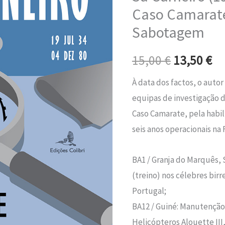
era:
é:
jul
Caso Camarate
34
15,00 €.
13
Sabotagem
–
04
15,00
€
13,50
€
dez
À data dos factos, o auto
80)
equipas de investigaçã
Caso
Caso Camarate, pela habil
Camarate
seis anos operacionais na 
-
Acidente
BA1 / Granja do Marquês, 
ou
(treino) nos célebres bir
Sabotagem
Portugal;
BA12 / Guiné: Manutençã
Helicópteros Alouette II