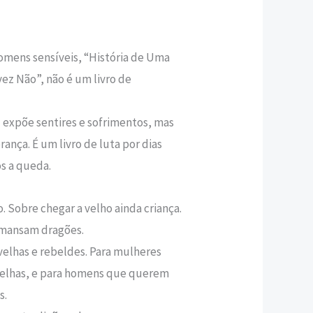
,30 €.
omens sensíveis, “História de Uma
z Não”, não é um livro de
 expõe sentires e sofrimentos, mas
rança. É um livro de luta por dias
́s a queda.
. Sobre chegar a velho ainda criança.
mansam dragões.
 velhas e rebeldes. Para mulheres
velhas, e para homens que querem
s.