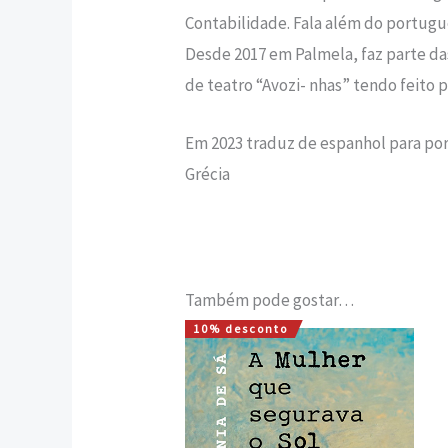
Contabilidade. Fala além do portuguê
Desde 2017 em Palmela, faz parte das
de teatro “Avozi- nhas” tendo feito p
Em 2023 traduz de espanhol para portu
Grécia
Também pode gostar…
10% desconto
O
O
preço
preço
original
atual
era:
é:
16,00 €.
14,40 €.