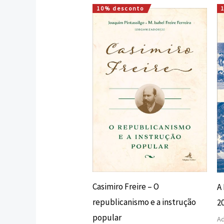
10% desconto
O
O
preço
preço
original
atual
era:
é:
16,00 €.
14,40 €.
Casimiro Freire – O
A 
republicanismo e a instrução
2
popular
Ad