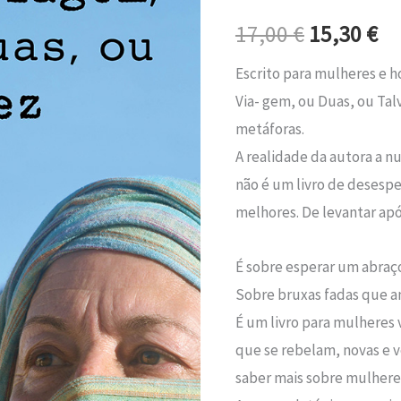
era:
é:
Viagem,
17,00
€
15,30
€
ou
17,00 €.
15
duas,
Escrito para mulheres e h
ou
Via- gem, ou Duas, ou Talve
talvez
metáforas.
não
A realidade da autora a nu
não é um livro de desespe
melhores. De levantar apo
É sobre esperar um abraço
Sobre bruxas fadas que a
É um livro para mulheres
que se rebelam, novas e 
saber mais sobre mulhere