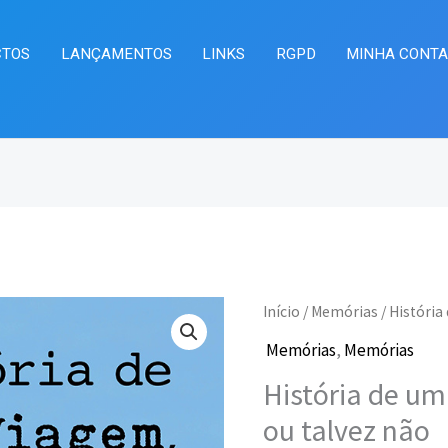
CTOS
LANÇAMENTOS
LINKS
RGPD
MINHA CONT
Quantidade
Início
/
Memórias
/ História
O
O
de
Memórias
,
Memórias
preço
pr
História
História de um
de
original
at
ou talvez não
uma