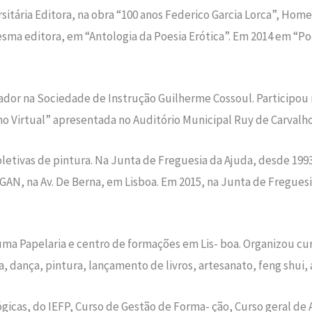
rsitária Editora, na obra “100 anos Federico Garcia Lorca”, 
mesma editora, em “Antologia da Poesia Erótica”. Em 2014 em “P
dor na Sociedade de Instrução Guilherme Cossoul. Participou 
ino Virtual” apresentada no Auditório Municipal Ruy de Carvalh
oletivas de pintura. Na Junta de Freguesia da Ajuda, desde 1993
o GAN, na Av. De Berna, em Lisboa. Em 2015, na Junta de Freguesi
ma Papelaria e centro de formações em Lis- boa. Organizou cu
a, dança, pintura, lançamento de livros, artesanato, feng shui, 
icas, do IEFP, Curso de Gestão de Forma- ção, Curso geral de 