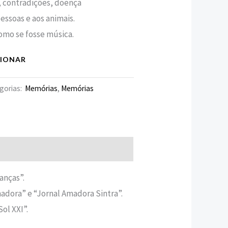
 contradições, doença
pessoas e aos animais.
mo se fosse música.
CIONAR
gorias:
Memórias
,
Memórias
nças”.
madora” e “Jornal Amadora Sintra”.
ol XXI”.