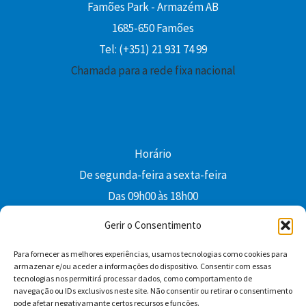
Famões Park - Armazém AB
1685-650 Famões
Tel: (+351) 21 931 74 99
Chamada para a rede fixa nacional
Horário
De segunda-feira a sexta-feira
Das 09h00 às 18h00
colibri@edi-colibri.pt
Gerir o Consentimento
Para fornecer as melhores experiências, usamos tecnologias como cookies para
Facebook
YouTube
Instagram
Whatsapp
armazenar e/ou aceder a informações do dispositivo. Consentir com essas
tecnologias nos permitirá processar dados, como comportamento de
Condições Gerais de Venda
navegação ou IDs exclusivos neste site. Não consentir ou retirar o consentimento
pode afetar negativamante certos recursos e funções.