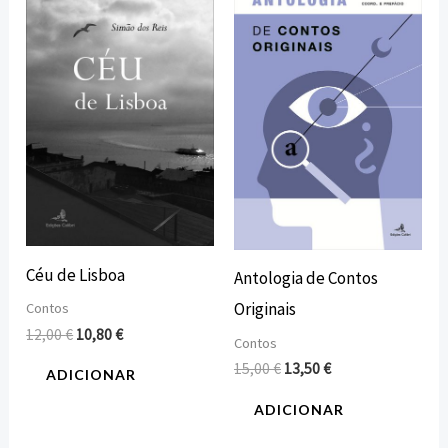
preço
preço
preço
preço
original
atual
original
atual
era:
é:
era:
é:
12,00 €.
10,80 €.
15,00 €.
13,50 €.
Céu de Lisboa
Antologia de Contos
Originais
Contos
12,00
€
10,80
€
Contos
15,00
€
13,50
€
ADICIONAR
ADICIONAR