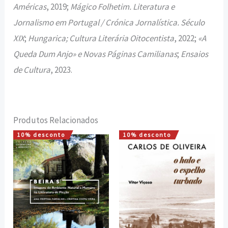
Américas
, 2019;
Mágico Folhetim. Literatura e
Jornalismo em Portugal / Crónica Jornalística. Século
XIX
;
Hungarica; Cultura Literária Oitocentista
, 2022;
«A
Queda Dum Anjo» e Novas Páginas Camilianas
;
Ensaios
de Cultura
, 2023.
Produtos Relacionados
10% desconto
10% desconto
O
O
O
O
preço
preço
preço
preço
original
atual
original
atual
era:
é:
era:
é:
18,00 €.
16,20 €.
15,00 €.
13,50 €.