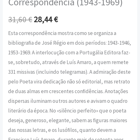
Correspondência (1943-1969)
31,60
€
28,44
€
Esta correspondência mostra como se organiza a
bibliograﬁa de José Régio em dois períodos: 1943-1946,
1953-1969. A interlocução com a Portugália Editora faz-
se, sobretudo, através de Luís Amaro, a quem remete
331 missivas (incluindo telegramas). A admiração deste
pelo Poeta vira dedicação não só editorial, mas retrato
de duas almas em crescentes conﬁdências. Anotações
dispersas iluminam outros autores e avivam o quadro
literário da época. No «silêncio perfeito» que o poeta
deseja, generoso, elegante, sabem as ﬁguras maiores
das nossas letras, e os lusóﬁlos, quanto devem a
Francisco Luís Amaro, durante mais de setenta anos.