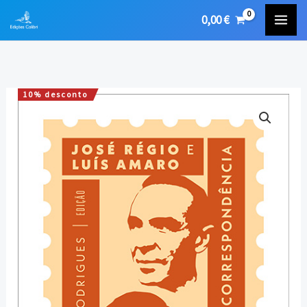
Skip
0,00
€
to
content
10% desconto
Quantidade
O
O
de
preço
preço
José
Régio
original
atual
e
era:
é:
Luís
Amaro
31,60 €.
28,44 €.
–
Correspondência
(1943-