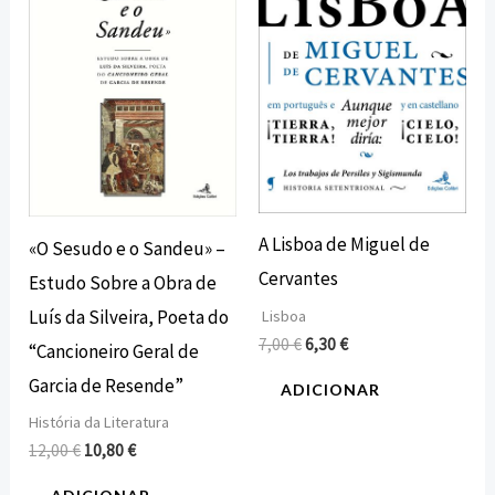
12,00 €.
10,80 €.
7,00 €.
6,30 €.
A Lisboa de Miguel de
«O Sesudo e o Sandeu» –
Cervantes
Estudo Sobre a Obra de
Luís da Silveira, Poeta do
Lisboa
7,00
€
6,30
€
“Cancioneiro Geral de
Garcia de Resende”
ADICIONAR
História da Literatura
12,00
€
10,80
€