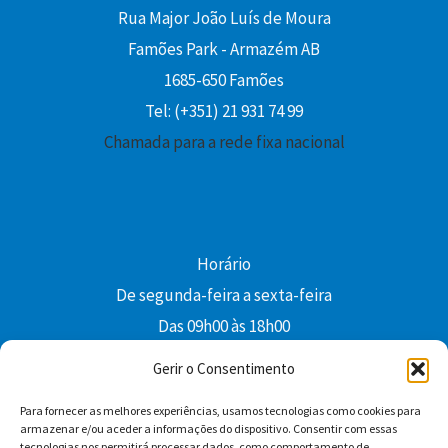
Rua Major João Luís de Moura
Famões Park - Armazém AB
1685-650 Famões
Tel: (+351) 21 931 74 99
Chamada para a rede fixa nacional
Horário
De segunda-feira a sexta-feira
Das 09h00 às 18h00
colibri@edi-colibri.pt
Gerir o Consentimento
Para fornecer as melhores experiências, usamos tecnologias como cookies para
Facebook
YouTube
Instagram
Whatsapp
armazenar e/ou aceder a informações do dispositivo. Consentir com essas
tecnologias nos permitirá processar dados, como comportamento de