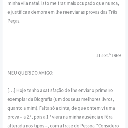
minha vila natal. Isto me traz mais ocupado que nunca,
e justiﬁca a demora em lhe reenviar as provas das Três
Peças.
11 set.º 1969
MEU QUERIDO AMIGO:
[…] Hoje tenho a satisfação de lhe enviar o primeiro
exemplar da Biografia (um dos seus melhores livros,
quanto a mim). Falta só a cinta, de que ontem vi uma
prova – a 2.ª, pois a 1.ª viera na minha ausência e fôra
alterada nos tipos –, com a frase do Pessoa: “Considero