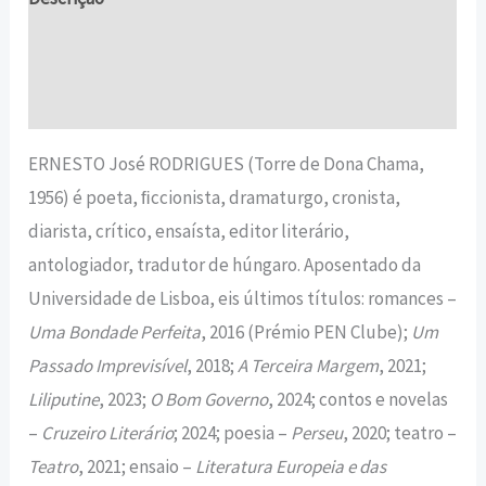
Informação adicional
Avaliações (0)
ERNESTO José RODRIGUES (Torre de Dona Chama,
1956) é poeta, ﬁccionista, dramaturgo, cronista,
diarista, crítico, ensaísta, editor literário,
antologiador, tradutor de húngaro. Aposentado da
Universidade de Lisboa, eis últimos títulos: romances –
Uma Bondade Perfeita
, 2016 (Prémio PEN Clube);
Um
Passado Imprevisível
, 2018;
A Terceira Margem
, 2021;
Liliputine
, 2023;
O Bom Governo
, 2024; contos e novelas
–
Cruzeiro Literário
; 2024; poesia –
Perseu
, 2020; teatro –
Teatro
, 2021; ensaio –
Literatura Europeia e das