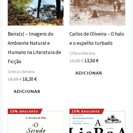
Beira(s) – Imagens do
Carlos de Oliveira – O halo
Ambiente Natural e
e o espelho turbado
Humano na Literatura de
Crítica literária
15,00
€
13,50
€
Ficção
Critica Literária
ADICIONAR
18,00
€
16,20
€
ADICIONAR
10% desconto
10% desconto
O
O
O
O
preço
preço
preço
preço
original
atual
original
atual
era:
é:
era:
é: