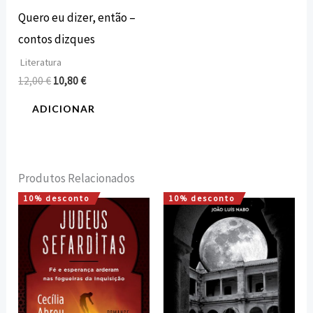
Quero eu dizer, então –
contos dizques
Literatura
12,00
€
10,80
€
ADICIONAR
Produtos Relacionados
10% desconto
10% desconto
O
O
O
O
preço
preço
preço
preço
original
atual
original
atual
era:
é:
era:
é:
7,50 €.
6,75 €.
15,00 €.
13,50 €.