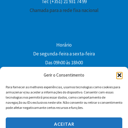
Tel: (+351) 21 931 74 99
Chamada para a rede fixa nacional
Horário
De segunda-feira a sexta-feira
Das 09h00 às 18h00
colibri@edi-colibri.pt
Gerir o Consentimento
Para fornecer as melhores experiências, usamos tecnologias como cookies para
Facebook
YouTube
Instagram
Whatsapp
armazenar e/ou aceder a informações do dispositivo. Consentir com essas
tecnologias nos permitirá processar dados, como comportamento de
Condições Gerais de Venda
navegação ou IDs exclusivos neste site. Não consentir ou retirar o consentimento
pode afetar negativamante certos recursos e funções.
ACEITAR