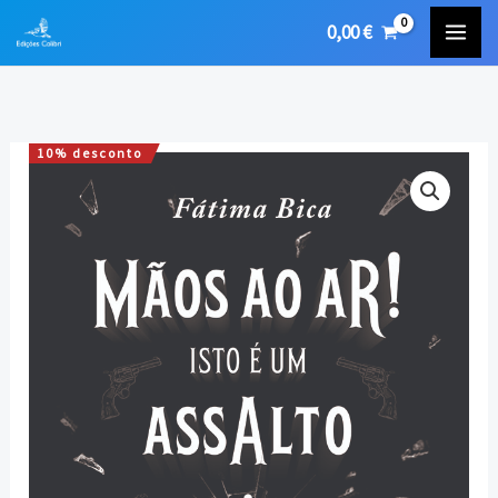
Skip
0,00
€
to
content
10% desconto
Quantidade
O
O
de
preço
preço
Mãos
ao
original
atual
Ar!
era:
é:
Isto
é
15,00 €.
13,50 €.
um
Assalto