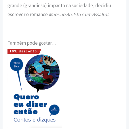
grande (grandioso) impacto na sociedade, decidiu
escrever o romance
Mãos ao Ar!.Isto é um Assalto!
.
Também pode gostar…
10% desconto
O
O
preço
preço
original
atual
era:
é:
12,00 €.
10,80 €.