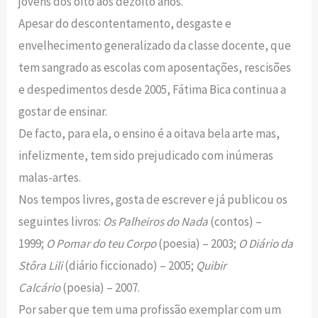
jovens dos oito aos dezoito anos.
Apesar do descontentamento, desgaste e
envelhecimento generalizado da classe docente, que
tem sangrado as escolas com aposentações, rescisões
e despedimentos desde 2005, Fátima Bica continua a
gostar de ensinar.
De facto, para ela, o ensino é a oitava bela arte mas,
infelizmente, tem sido prejudicado com inúmeras
malas-artes.
Nos tempos livres, gosta de escrever e já publicou os
seguintes livros:
Os Palheiros do Nada
(contos) –
1999;
O Pomar do teu Corpo
(poesia) – 2003;
O Diário da
Stôra Lili
(diário ficcionado) – 2005;
Quibir
Calcário
(poesia) – 2007.
Por saber que tem uma profissão exemplar com um