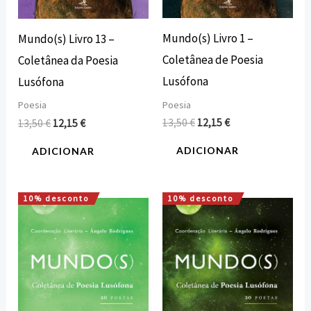
Mundo(s) Livro 1 –
Mundo(s) Livro 13 –
Coletânea de Poesia
Coletânea da Poesia
Lusófona
Lusófona
Poesia
Poesia
13,50
€
12,15
€
13,50
€
12,15
€
ADICIONAR
ADICIONAR
10% desconto
10% desconto
O
O
O
O
preço
preço
preço
preço
original
atual
original
atual
era:
é:
era:
é:
13,50 €.
12,15 €.
13,50 €.
12,15 €.