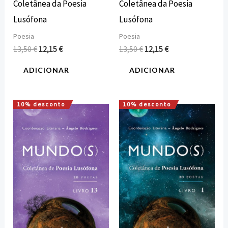
Coletânea da Poesia
Coletânea da Poesia
Lusófona
Lusófona
Poesia
Poesia
13,50
€
12,15
€
13,50
€
12,15
€
ADICIONAR
ADICIONAR
10% desconto
10% desconto
O
O
O
O
preço
preço
preço
preço
original
atual
original
atual
era:
é:
era:
é:
13,50 €.
12,15 €.
13,50 €.
12,15 €.