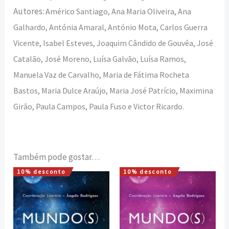
Autores:
Américo Santiago, Ana Maria Oliveira, Ana
Galhardo, Antónia Amaral, António Mota, Carlos Guerra
Vicente, Isabel Esteves, Joaquim Cândido de Gouvêa, José
Catalão, José Moreno, Luísa Galvão, Luísa Ramos,
Manuela Vaz de Carvalho,
Maria de Fátima Rocheta
Bastos, Maria Dulce Araújo, Maria José Patrício, Maximina
Girão, Paula Campos, Paula Fuso e Victor Ricardo.
Também pode gostar…
10% desconto
10% desconto
O
O
O
O
preço
preço
preço
preço
original
atual
original
atual
era:
é:
era:
é:
13,50 €.
12,15 €.
13,50 €.
12,15 €.