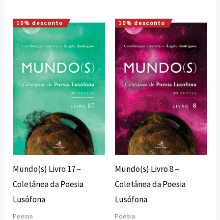
10% desconto
10% desconto
O
O
O
O
preço
preço
preço
preço
original
atual
original
atual
era:
é:
era:
é:
13,50 €.
12,15 €.
13,50 €.
12,15 €.
Mundo(s) Livro 17 –
Mundo(s) Livro 8 –
Coletânea da Poesia
Coletânea da Poesia
Lusófona
Lusófona
Poesia
Poesia