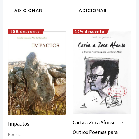
ADICIONAR
ADICIONAR
10% desconto
10% desconto
O
O
O
O
preço
preço
preço
preço
original
atual
original
atual
era:
é:
era:
é:
7,50 €.
6,75 €.
10,00 €.
9,00 €.
Carta a Zeca Afonso – e
Impactos
Outros Poemas para
Poesia