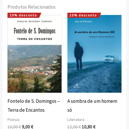
Produtos Relacionados
10% desconto
10% desconto
O
O
O
O
preço
preço
preço
preço
original
atual
original
atual
era:
é:
era:
é:
10,00 €.
9,00 €.
12,00 €.
10,80 €.
Fontelo de S. Domingos –
A sombra de um homem
Terra de Encantos
só
Poesia
Literatura
10,00
€
9,00
€
12,00
€
10,80
€