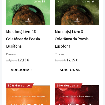
Mundo(s) Livro 18 –
Mundo(s) Livro 6 –
Coletânea da Poesia
Coletânea da Poesia
Lusófona
Lusófona
Poesia
Poesia
13,50
€
12,15
€
13,50
€
12,15
€
ADICIONAR
ADICIONAR
10% desconto
10% desconto
O
O
O
O
preço
preço
preço
preço
original
atual
original
atual
era:
é:
era:
é: