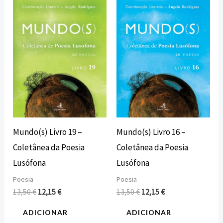
original
atual
original
atual
era:
é:
era:
é:
13,50 €.
12,15 €.
13,50 €.
12,15 €.
Mundo(s) Livro 19 –
Mundo(s) Livro 16 –
Coletânea da Poesia
Coletânea da Poesia
Lusófona
Lusófona
Poesia
Poesia
13,50
€
12,15
€
13,50
€
12,15
€
ADICIONAR
ADICIONAR