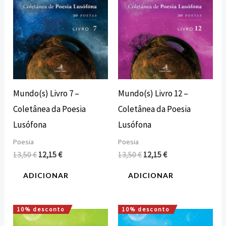
Mundo(s) Livro 7 –
Mundo(s) Livro 12 –
Coletânea da Poesia
Coletânea da Poesia
Lusófona
Lusófona
Poesia
Poesia
13,50
€
12,15
€
13,50
€
12,15
€
ADICIONAR
ADICIONAR
10% desconto
10% desconto
O
O
O
O
preço
preço
preço
preço