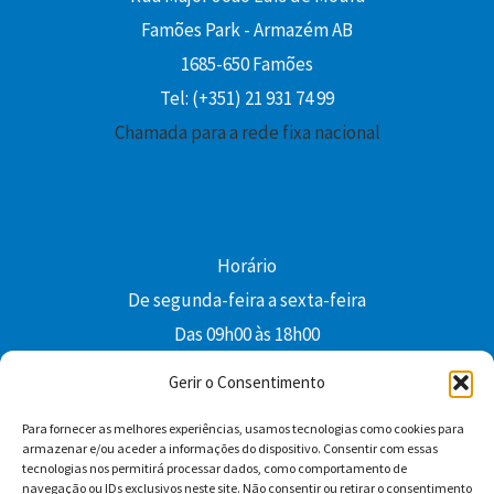
Famões Park - Armazém AB
1685-650 Famões
Tel: (+351) 21 931 74 99
Chamada para a rede fixa nacional
Horário
De segunda-feira a sexta-feira
Das 09h00 às 18h00
colibri@edi-colibri.pt
Gerir o Consentimento
Para fornecer as melhores experiências, usamos tecnologias como cookies para
Facebook
YouTube
Instagram
Whatsapp
armazenar e/ou aceder a informações do dispositivo. Consentir com essas
tecnologias nos permitirá processar dados, como comportamento de
Condições Gerais de Venda
navegação ou IDs exclusivos neste site. Não consentir ou retirar o consentimento