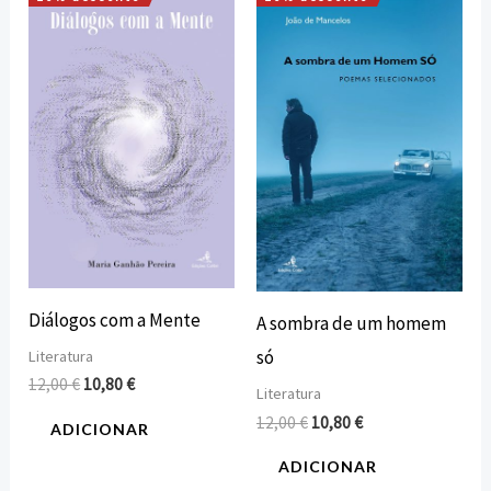
O
O
O
O
preço
preço
preço
preço
original
atual
original
atual
era:
é:
era:
é:
12,00 €.
10,80 €.
12,00 €.
10,80 €.
Diálogos com a Mente
A sombra de um homem
só
Literatura
12,00
€
10,80
€
Literatura
12,00
€
10,80
€
ADICIONAR
ADICIONAR