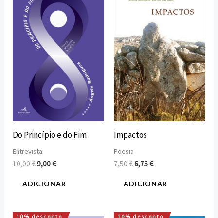
preço
preço
preço
preço
original
atual
original
atual
era:
é:
era:
é:
10,00 €.
9,00 €.
7,50 €.
6,75 €.
Do Princípio e do Fim
Impactos
Entrevista
Poesia
10,00
€
9,00
€
7,50
€
6,75
€
ADICIONAR
ADICIONAR
10% desconto
10% desconto