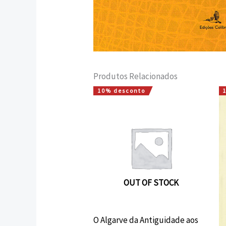
Produtos Relacionados
10% desconto
O
O
preço
preço
original
atual
era:
é:
32,50 €.
29,25 €.
OUT OF STOCK
O Algarve da Antiguidade aos