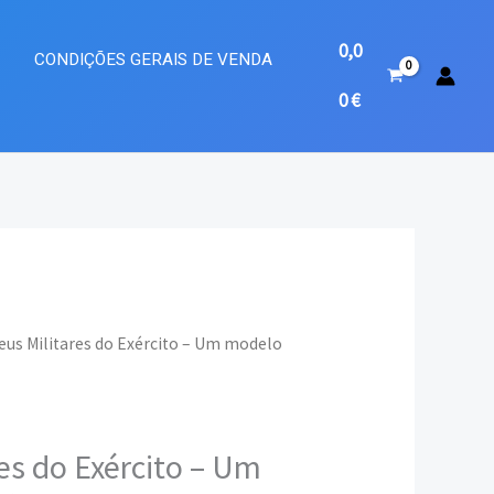
0,0
A
CONDIÇÕES GERAIS DE VENDA
0
€
eus Militares do Exército – Um modelo
eço
ual
es do Exército – Um