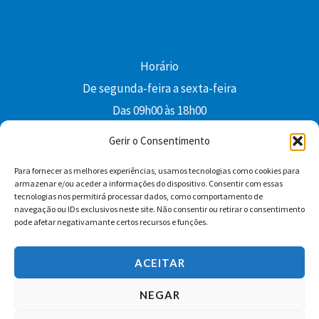
Horário
De segunda-feira a sexta-feira
Das 09h00 às 18h00
colibri@edi-colibri.pt
Gerir o Consentimento
Para fornecer as melhores experiências, usamos tecnologias como cookies para
Facebook
YouTube
Instagram
Whatsapp
armazenar e/ou aceder a informações do dispositivo. Consentir com essas
tecnologias nos permitirá processar dados, como comportamento de
Condições Gerais de Venda
navegação ou IDs exclusivos neste site. Não consentir ou retirar o consentimento
pode afetar negativamante certos recursos e funções.
ACEITAR
NEGAR