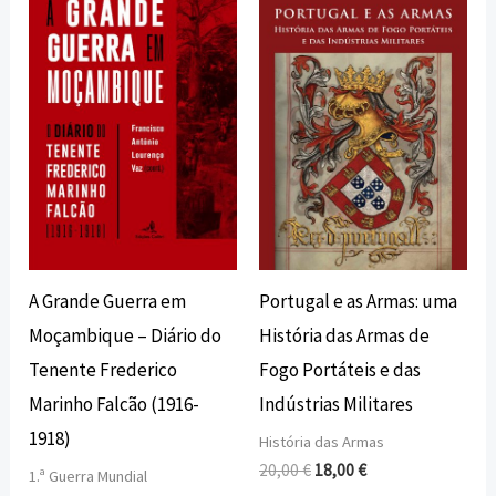
preço
preço
preço
preço
original
atual
original
atual
era:
é:
era:
é:
12,00 €.
10,80 €.
20,00 €.
18,00 €.
A Grande Guerra em
Portugal e as Armas: uma
Moçambique – Diário do
História das Armas de
Tenente Frederico
Fogo Portáteis e das
Marinho Falcão (1916-
Indústrias Militares
1918)
História das Armas
20,00
€
18,00
€
1.ª Guerra Mundial