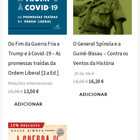
O General Spínola e a
Do Fim da Guerra Fria a
Guiné-Bissau – Contra os
Trump e à Covid-19 – As
Ventos da História
promessas traídas da
Ordem Liberal [2.a Ed.]
25 de Abril
18,00
€
16,20
€
Relações Internacionais
15,00
€
13,50
€
ADICIONAR
ADICIONAR
10% desconto
O
O
preço
preço
original
atual