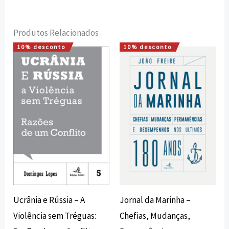
Produtos Relacionados
10% desconto
10% desconto
O
O
O
O
preço
preço
preço
preço
original
atual
original
atual
era:
é:
era:
é:
16,00 €.
14,40 €.
20,00 €.
18,00 €.
Ucrânia e Rússia – A
Jornal da Marinha –
Violência sem Tréguas:
Chefias, Mudanças,