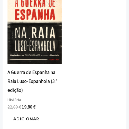
era:
é:
22,00 €.
19,80 €.
A Guerra de Espanha na
Raia Luso-Espanhola (3.ª
edição)
História
22,00
€
19,80
€
ADICIONAR