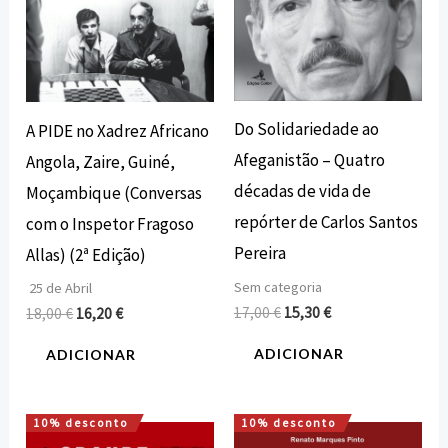
Do Solidariedade ao
A PIDE no Xadrez Africano
Afeganistão – Quatro
Angola, Zaire, Guiné,
décadas de vida de
Moçambique (Conversas
repórter de Carlos Santos
com o Inspetor Fragoso
Pereira
Allas) (2ª Edição)
Sem categoria
25 de Abril
17,00
€
15,30
€
18,00
€
16,20
€
ADICIONAR
ADICIONAR
10% desconto
10% desconto
O
O
O
O