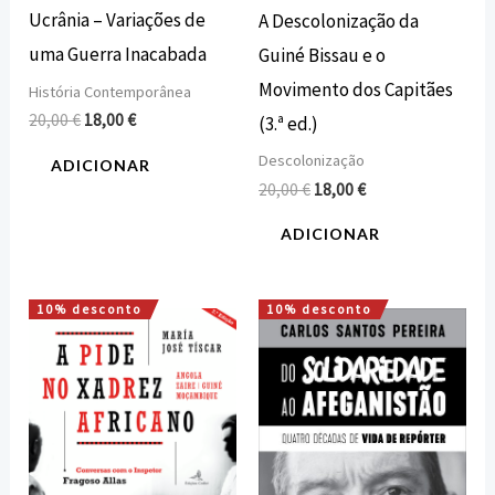
Ucrânia – Variações de
A Descolonização da
uma Guerra Inacabada
Guiné Bissau e o
Movimento dos Capitães
História Contemporânea
20,00
€
18,00
€
(3.ª ed.)
Descolonização
ADICIONAR
20,00
€
18,00
€
ADICIONAR
10% desconto
10% desconto
O
O
O
O
preço
preço
preço
preço
original
atual
original
atual
era:
é:
era:
é:
18,00 €.
16,20 €.
17,00 €.
15,30 €.