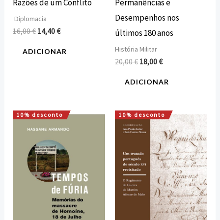
Razões de um Conflito
Permanências e
Desempenhos nos
Diplomacia
16,00
€
14,40
€
últimos 180 anos
História Militar
ADICIONAR
20,00
€
18,00
€
ADICIONAR
10% desconto
10% desconto
O
O
O
O
preço
preço
preço
preço
original
atual
original
atual
era:
é:
era:
é:
12,00 €.
10,80 €.
16,00 €.
14,40 €.