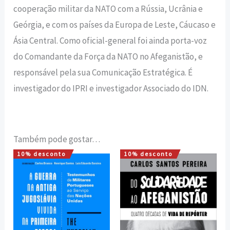
cooperação militar da NATO com a Rússia, Ucrânia e
Geórgia, e com os países da Europa de Leste, Cáucaso e
Ásia Central. Como oficial-general foi ainda porta-voz
do Comandante da Força da NATO no Afeganistão, e
responsável pela sua Comunicação Estratégica. É
investigador do IPRI e investigador Associado do IDN.
Também pode gostar…
10% desconto
10% desconto
O
O
O
O
preço
preço
preço
preço
original
atual
original
atual
era:
é:
era:
é:
22,00 €.
19,80 €.
17,00 €.
15,30 €.