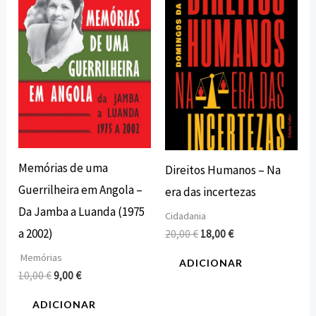
era:
é:
era:
é:
10,00 €.
9,00 €.
20,00 €.
18,00 €.
Memórias de uma
Direitos Humanos – Na
Guerrilheira em Angola –
era das incertezas
Da Jamba a Luanda (1975
Cidadania
a 2002)
20,00
€
18,00
€
Memórias
ADICIONAR
10,00
€
9,00
€
ADICIONAR