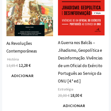
A Guerra nos Balcãs –
As Revoluções
Jihadismo, Geopolítica e
Contemporâneas
Desinformação. Vivências
História
de um Oficial do Exército
13,65
€
12,28
€
Português ao Serviço da
ADICIONAR
ONU [4.ª ed.]
Estratégia
20,00
€
18,00
€
ADICIONAR