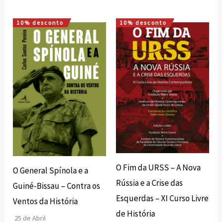
10% desconto
10% desconto
O
O
O
O
preço
preço
preço
preço
original
atual
original
atual
era:
é:
era:
é:
18,00 €.
16,20 €.
17,00 €.
15,30 €.
O Fim da URSS – A Nova
O General Spínola e a
Rússia e a Crise das
Guiné-Bissau – Contra os
Esquerdas – XI Curso Livre
Ventos da História
de História
25 de Abril