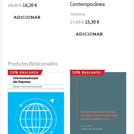
Contemporânea
18,00
€
16,20
€
História
ADICIONAR
17,00
€
15,30
€
ADICIONAR
Produtos Relacionados
10% desconto
10% desconto
O
O
O
O
preço
preço
preço
preço
original
atual
original
atual
era:
é:
era:
é:
12,00 €.
10,80 €.
15,00 €.
13,50 €.