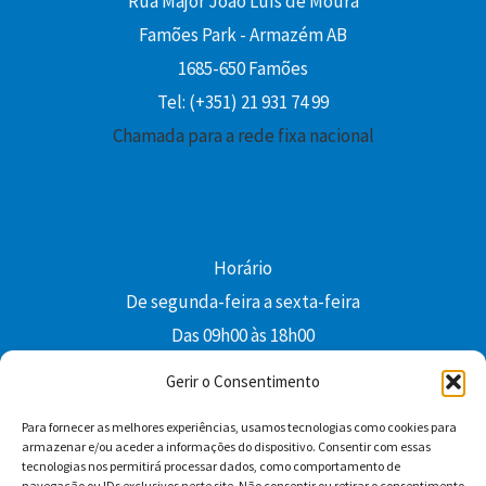
Rua Major João Luís de Moura
Famões Park - Armazém AB
1685-650 Famões
Tel: (+351) 21 931 74 99
Chamada para a rede fixa nacional
Horário
De segunda-feira a sexta-feira
Das 09h00 às 18h00
colibri@edi-colibri.pt
Gerir o Consentimento
Para fornecer as melhores experiências, usamos tecnologias como cookies para
Facebook
YouTube
Instagram
Whatsapp
armazenar e/ou aceder a informações do dispositivo. Consentir com essas
tecnologias nos permitirá processar dados, como comportamento de
Condições Gerais de Venda
navegação ou IDs exclusivos neste site. Não consentir ou retirar o consentimento