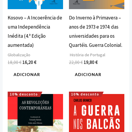
Kosovo – A Incoerência de
Do Inverno à Primavera –
uma Independência
anos de 1973 e 1974: das
Inédita (4.ª Edição
universidades para os
aumentada)
Quartéis. Guerra Colonial.
Globalização
História de Portugal
18,00
€
16,20
€
22,00
€
19,80
€
ADICIONAR
ADICIONAR
10% desconto
10% desconto
O
O
O
O
preço
preço
preço
preço
original
atual
original
atual
era:
é:
era:
é:
13,65 €.
12,28 €.
20,00 €.
18,00 €.