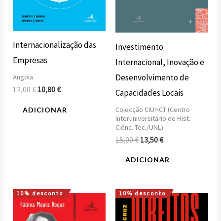
Internacionalização das
Investimento
Empresas
Internacional, Inovação e
Desenvolvimento de
Angola
12,00
€
10,80
€
Capacidades Locais
Colecção CIUHCT (Centro
ADICIONAR
Interuniversitário de Hist.
Ciênc. Tec./UNL)
15,00
€
13,50
€
ADICIONAR
10% desconto
10% desconto
O
O
O
O
preço
preço
preço
preço
original
atual
original
atual