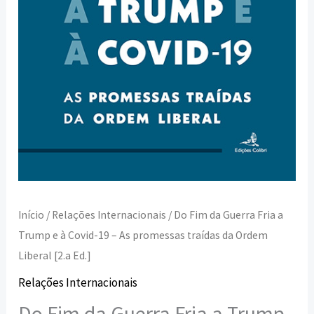
à
Covid-
19
-
As
promessas
traídas
da
Ordem
Liberal
Início
/
Relações Internacionais
/ Do Fim da Guerra Fria a
[2.a
Trump e à Covid-19 – As promessas traídas da Ordem
Ed.]
Liberal [2.a Ed.]
Relações Internacionais
Do Fim da Guerra Fria a Trump