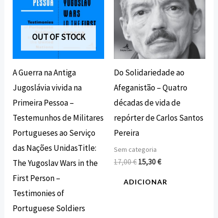
OUT OF STOCK
A Guerra na Antiga
Do Solidariedade ao
Jugoslávia vivida na
Afeganistão – Quatro
Primeira Pessoa –
décadas de vida de
Testemunhos de Militares
repórter de Carlos Santos
Portugueses ao Serviço
Pereira
das Nações UnidasTitle:
Sem categoria
17,00
€
15,30
€
The Yugoslav Wars in the
First Person –
ADICIONAR
Testimonies of
Portuguese Soldiers