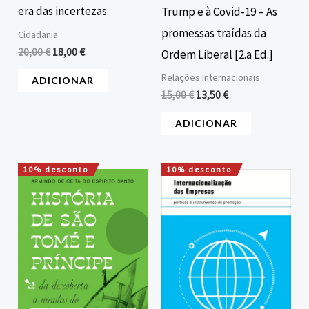
era das incertezas
Trump e à Covid-19 – As
promessas traídas da
Cidadania
20,00
€
18,00
€
Ordem Liberal [2.a Ed.]
Relações Internacionais
ADICIONAR
15,00
€
13,50
€
ADICIONAR
10% desconto
10% desconto
O
O
O
O
preço
preço
preço
preço
original
atual
original
atual
era:
é:
era:
é:
20,00 €.
18,00 €.
12,00 €.
10,80 €.