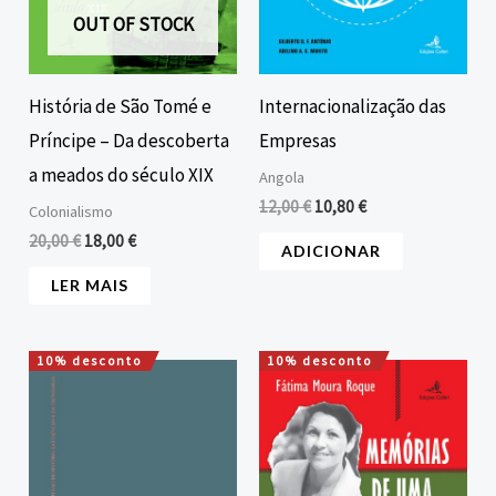
OUT OF STOCK
História de São Tomé e
Internacionalização das
Príncipe – Da descoberta
Empresas
a meados do século XIX
Angola
12,00
€
10,80
€
Colonialismo
20,00
€
18,00
€
ADICIONAR
LER MAIS
10% desconto
10% desconto
O
O
O
O
preço
preço
preço
preço
original
atual
original
atual
era:
é:
era:
é:
15,00 €.
13,50 €.
10,00 €.
9,00 €.