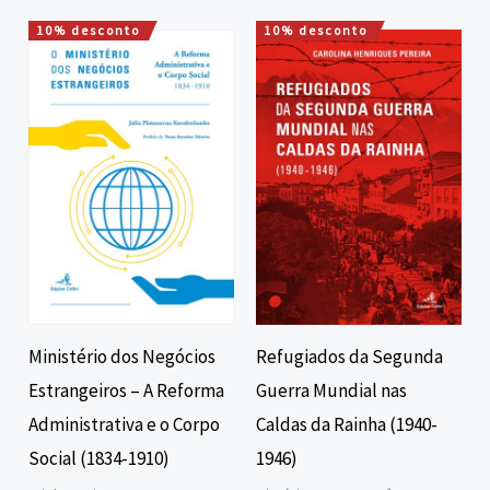
10% desconto
10% desconto
O
O
O
O
preço
preço
preço
preço
original
atual
original
atual
era:
é:
era:
é:
22,00 €.
19,80 €.
16,00 €.
14,40 €.
Ministério dos Negócios
Refugiados da Segunda
Estrangeiros – A Reforma
Guerra Mundial nas
Administrativa e o Corpo
Caldas da Rainha (1940-
Social (1834-1910)
1946)