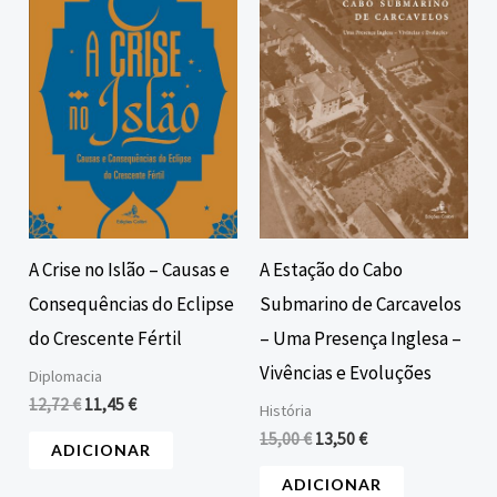
era:
é:
era:
é:
12,72 €.
11,45 €.
15,00 €.
13,50 €.
A Crise no Islão – Causas e
A Estação do Cabo
Consequências do Eclipse
Submarino de Carcavelos
do Crescente Fértil
– Uma Presença Inglesa –
Vivências e Evoluções
Diplomacia
12,72
€
11,45
€
História
15,00
€
13,50
€
ADICIONAR
ADICIONAR