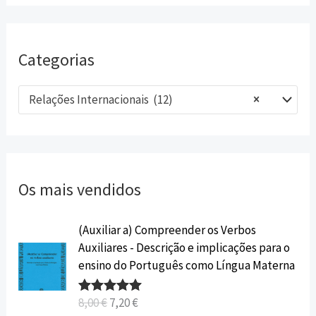
Categorias
Relações Internacionais (12)
×
Os mais vendidos
O
O
(Auxiliar a) Compreender os Verbos
p
p
Auxiliares - Descrição e implicações para o
r
r
ensino do Português como Língua Materna
e
e
ç
ç
8,00
€
7,20
€
Avaliação
o
o
5.00
de 5