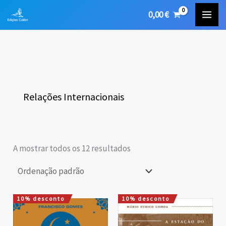
Skip
0,00
€
to
content
Relações Internacionais
A mostrar todos os 12 resultados
10% desconto
10% desconto
O
O
O
O
preço
preço
preço
preço
original
atual
original
atual