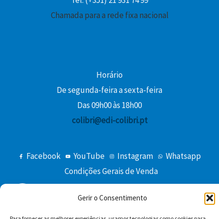
Tel: (+351) 21 931 74 99
Chamada para a rede fixa nacional
€
.
Horário
De segunda-feira a sexta-feira
Das 09h00 às 18h00
colibri@edi-colibri.pt
Facebook
YouTube
Instagram
Whatsapp
Condições Gerais de Venda
Gerir o Consentimento
Para fornecer as melhores experiências, usamos tecnologias como cookies para