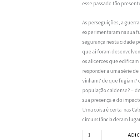
esse passado tão present
As perseguições, a guerra
experimentaram na sua f
segurança nesta cidade p
que aí foram desenvolve
os alicerces que edificam
responder a uma série d
vinham? de que fugiam? 
população caldense? – de 
sua presença e do impacto
Uma coisa é certa: nas Cal
circunstância deram lugar
ADI