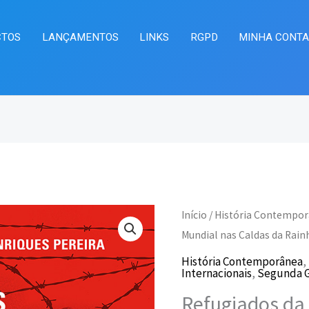
CTOS
LANÇAMENTOS
LINKS
RGPD
MINHA CONT
Quantidade
Início
/
História Contempo
O
O
de
Mundial nas Caldas da Rain
preço
pr
Refugiados
História Contemporânea
,
Internacionais
,
Segunda G
da
original
at
Refugiados da
Segunda