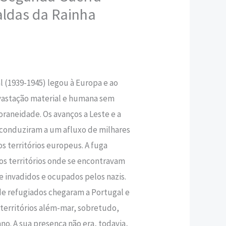
aldas da Rainha
,40 €.
 (1939-1945) legou à Europa e ao
astação material e humana sem
aneidade. Os avanços a Leste e a
 conduziram a um afluxo de milhares
s territórios europeus. A fuga
os territórios onde se encontravam
 invadidos e ocupados pelos nazis.
de refugiados chegaram a Portugal e
s territórios além-mar, sobretudo,
no. A sua presença não era, todavia,