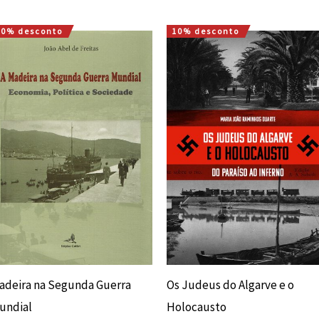
10% desconto
10% desconto
O
O
O
O
preço
preço
preço
preço
original
atual
original
atual
era:
é:
era:
é:
15,00 €.
13,50 €.
20,00 €.
18,00 €.
adeira na Segunda Guerra
Os Judeus do Algarve e o
undial
Holocausto