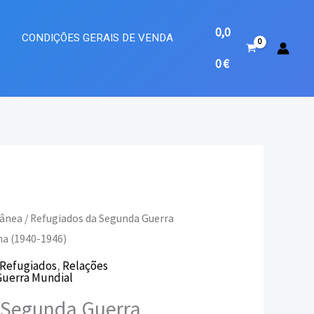
0,0
A
CONDIÇÕES GERAIS DE VENDA
0
€
rânea
/ Refugiados da Segunda Guerra
ha (1940-1946)
eço
Refugiados
,
Relações
uerra Mundial
ual
 Segunda Guerra