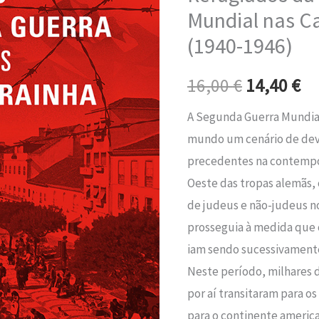
era:
é:
Guerra
Mundial nas C
Mundial
16,00 €.
14
(1940-1946)
nas
Caldas
16,00
€
14,40
€
da
A Segunda Guerra Mundial
Rainha
mundo um cenário de dev
(1940-
precedentes na contempor
1946)
Oeste das tropas alemãs,
de judeus e não-judeus no
prosseguia à medida que 
iam sendo sucessivamente
Neste período, milhares 
por aí transitaram para o
para o continente america