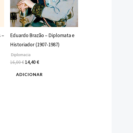
 –
Eduardo Brazão – Diplomata e
Historiador (1907-1987)
Diplomacia
16,00
€
14,40
€
ADICIONAR