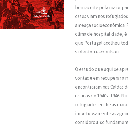
bem aceite pela maior pa
estes viam nos refugiado
ameaça socioeconómica. P
clima de hospitalidade, é
que Portugal acolheu tod
violentou e expulsou.
O estudo que aqui se apr
vontade em recuperar a 
encontraram nas Caldas da
os anos de 1940 a 1946. 
refugiados enche as manch
impetuosamente às agend
considerou-se fundamenta