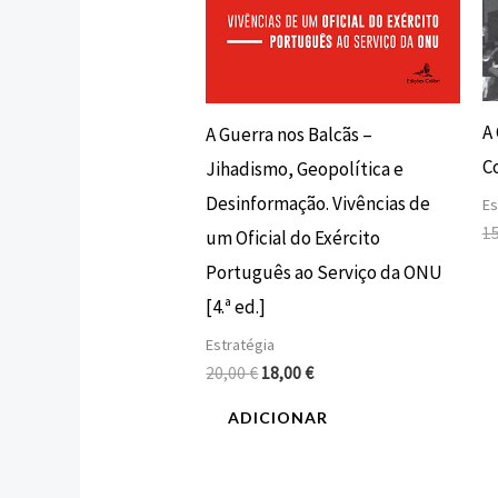
A
A Guerra nos Balcãs –
C
Jihadismo, Geopolítica e
Desinformação. Vivências de
Es
1
um Oficial do Exército
Português ao Serviço da ONU
[4.ª ed.]
Estratégia
20,00
€
18,00
€
ADICIONAR