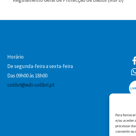
Horário
De segunda-feira a sexta-feira
Das 09h00 às 18h00
colibri@edi-colibri.pt
Para fornece
e/ou aceder a
processar da
consentir ou 