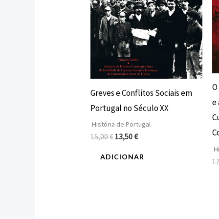
O
Greves e Conflitos Sociais em
e 
Portugal no Século XX
Cu
História de Portugal
C
15,00
€
13,50
€
Hi
ADICIONAR
1