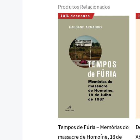
Produtos Relacionados
10% desconto
O
O
preço
preço
original
atual
era:
é:
12,00 €.
10,80 €.
Tempos de Fúria – Memórias do
D
massacre de Homoíne, 18 de
A