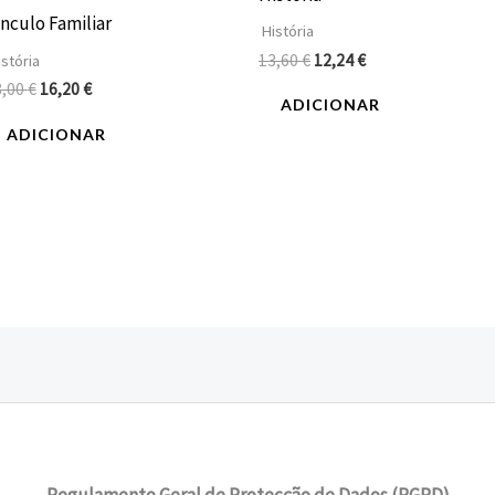
ínculo Familiar
História
13,60
€
12,24
€
stória
8,00
€
16,20
€
ADICIONAR
ADICIONAR
Regulamento Geral de Protecção de Dados (RGPD)