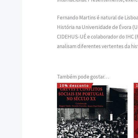
Fernando Martins é natural de Lisbo
História na Universidade de Évora (
CIDEHUS-UÉ e colaborador do IHC (F
analisam diferentes vertentes da his
Também pode gostar…
10% desconto
O
O
preço
preço
original
atual
era:
é:
15,00 €.
13,50 €.