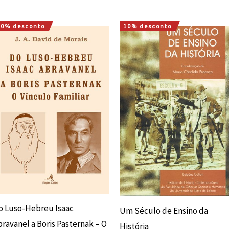
10% desconto
10% desconto
O
O
O
O
preço
preço
preço
preço
original
atual
original
atual
era:
é:
era:
é:
18,00 €.
16,20 €.
13,60 €.
12,24 €.
o Luso-Hebreu Isaac
Um Século de Ensino da
bravanel a Boris Pasternak – O
História