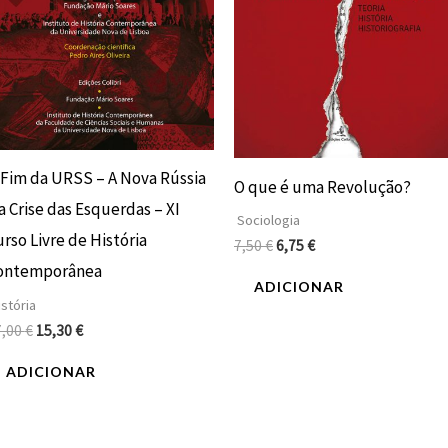
 Fim da URSS – A Nova Rússia
O que é uma Revolução?
a Crise das Esquerdas – XI
Sociologia
rso Livre de História
7,50
€
6,75
€
ontemporânea
ADICIONAR
stória
7,00
€
15,30
€
ADICIONAR