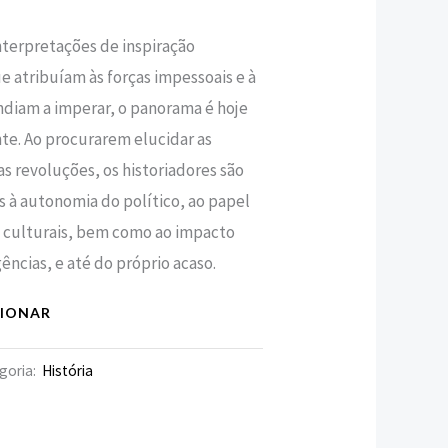
interpretações de inspiração
,28 €.
e atribuíam às forças impessoais e à
endiam a imperar, o panorama é hoje
te. Ao procurarem elucidar as
das revoluções, os historiadores são
s à autonomia do político, ao papel
s culturais, bem como ao impacto
ências, e até do próprio acaso.
CIONAR
goria:
História