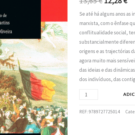
13,65
€
12,28
€
era:
é:
Se até há alguns anos as 
13,65 €.
12
marxista, com o ênfase qu
conflitualidade social, t
substancialmente diferen
origens e as trajectórias 
agora muito mais sensívei
das ideias e das dinâmica
dos indivíduos, das contig
ADI
REF:
9789727725014
Cate