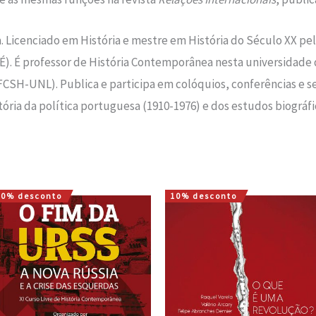
a. Licenciado em História e mestre em História do Século XX 
UÉ). É professor de História Contemporânea nesta universidade 
CSH-UNL). Publica e participa em colóquios, conferências e s
tória da política portuguesa (1910-1976) e dos estudos biográfi
10% desconto
10% desconto
O
O
O
O
preço
preço
preço
preço
original
atual
original
atual
era:
é:
era:
é:
17,00 €.
15,30 €.
7,50 €.
6,75 €.