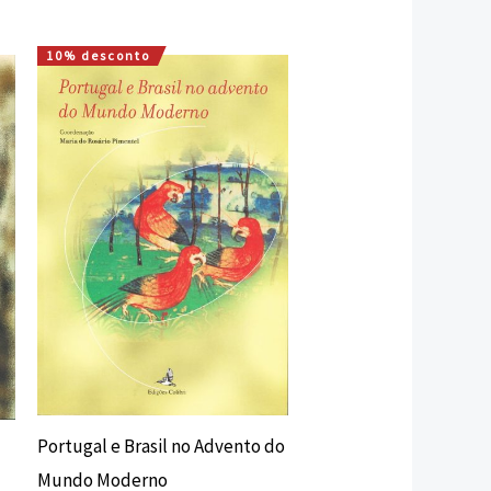
10% desconto
O
O
preço
preço
original
atual
era:
é:
20,95 €.
18,86 €.
Portugal e Brasil no Advento do
Mundo Moderno