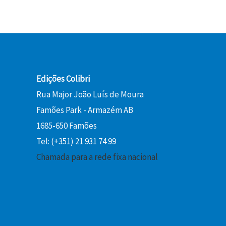
Edições Colibri
Rua Major João Luís de Moura
Famões Park - Armazém AB
1685-650 Famões
Tel: (+351) 21 931 74 99
Chamada para a rede fixa nacional