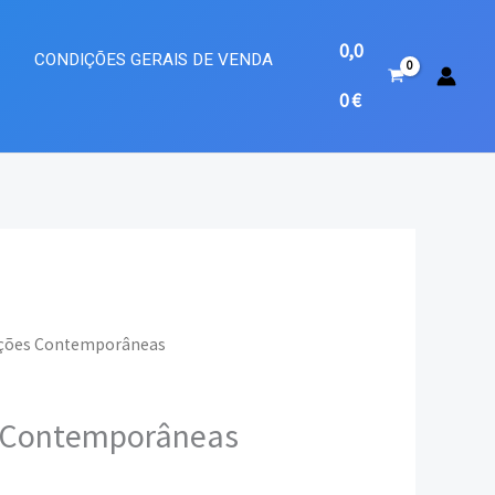
0,0
A
CONDIÇÕES GERAIS DE VENDA
0
€
uções Contemporâneas
eço
s Contemporâneas
ual