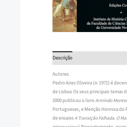
Descrição
Informação adicional
Autores:
Pedro Aires Oliveira (n. 1971) é do
de Lisboa. Os seus principais temas d
2000 publicou o livro
Armindo Monteir
Portugueses, e Menção Honrosa do P
de ensaios
A Transição Falhada. O Ma
Internacional
. Presentemente, exerc