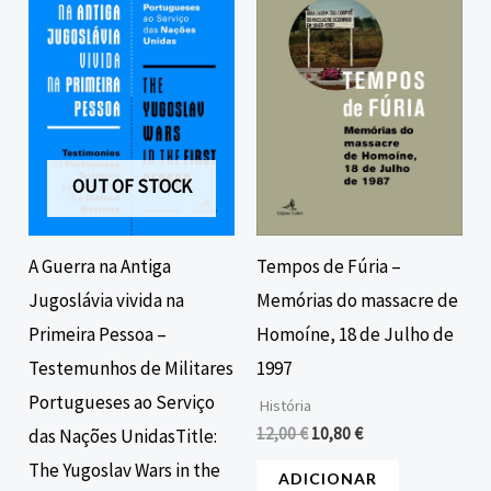
era:
é:
era:
é:
22,00 €.
19,80 €.
12,00 €.
10,80 €.
OUT OF STOCK
A Guerra na Antiga
Tempos de Fúria –
Jugoslávia vivida na
Memórias do massacre de
Primeira Pessoa –
Homoíne, 18 de Julho de
Testemunhos de Militares
1997
Portugueses ao Serviço
História
12,00
€
10,80
€
das Nações UnidasTitle:
The Yugoslav Wars in the
ADICIONAR