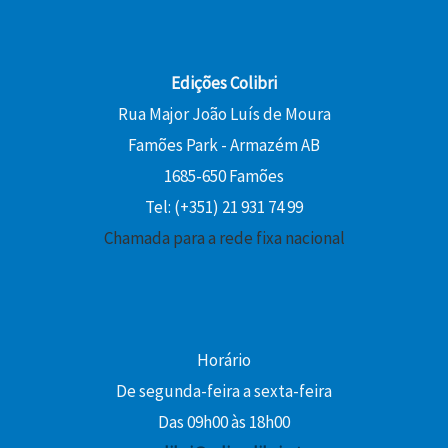
r
,
.
,
.
a
5
0
:
0
0
1
Edições Colibri
5
€
Rua Major João Luís de Moura
€
,
.
Famões Park - Armazém AB
.
0
1685-650 Famões
0
Tel: (+351) 21 931 74 99
€
Chamada para a rede fixa nacional
.
Horário
De segunda-feira a sexta-feira
Das 09h00 às 18h00