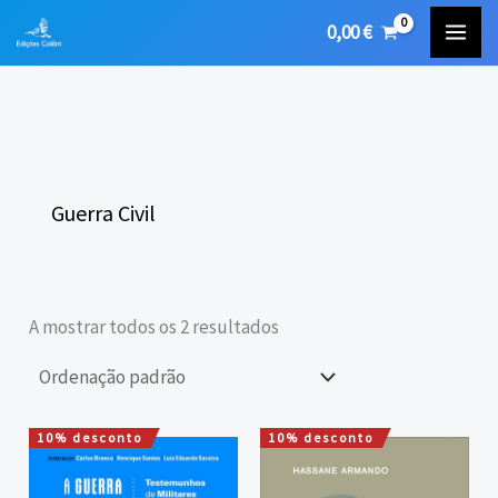
Skip
0,00
€
to
content
Guerra Civil
A mostrar todos os 2 resultados
10% desconto
10% desconto
O
O
O
O
preço
preço
preço
preço
original
atual
original
atual