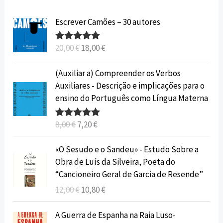
O
O
Escrever Camões – 30 autores
p
p
r
r
20,00
€
18,00
€
Avaliação
e
e
5.00
de 5
ç
ç
O
O
(Auxiliar a) Compreender os Verbos
o
o
p
p
Auxiliares - Descrição e implicações para o
o
a
r
r
ensino do Português como Língua Materna
r
t
e
e
i
u
ç
ç
8,00
€
7,20
€
Avaliação
g
a
o
o
5.00
de 5
i
l
o
a
O
O
«O Sesudo e o Sandeu» - Estudo Sobre a
n
é
r
t
p
p
Obra de Luís da Silveira, Poeta do
a
:
i
u
r
r
“Cancioneiro Geral de Garcia de Resende”
l
1
g
a
e
e
12,00
€
10,80
€
e
8
i
l
ç
ç
r
,
n
é
o
o
O
O
A Guerra de Espanha na Raia Luso-
a
0
a
:
o
a
p
p