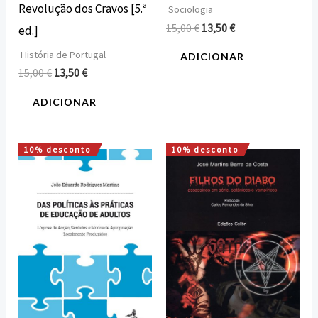
Revolução dos Cravos [5.ª
Sociologia
15,00
€
13,50
€
ed.]
História de Portugal
ADICIONAR
15,00
€
13,50
€
ADICIONAR
10% desconto
10% desconto
O
O
O
O
preço
preço
preço
preço
original
atual
original
atual
era:
é:
era:
é:
20,00 €.
18,00 €.
15,00 €.
13,50 €.