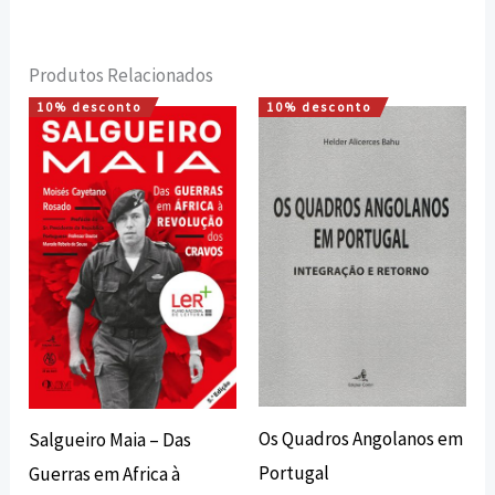
Produtos Relacionados
10% desconto
10% desconto
O
O
O
O
preço
preço
preço
preço
original
atual
original
atual
era:
é:
era:
é:
15,00 €.
13,50 €.
15,00 €.
13,50 €.
Os Quadros Angolanos em
Salgueiro Maia – Das
Portugal
Guerras em Africa à