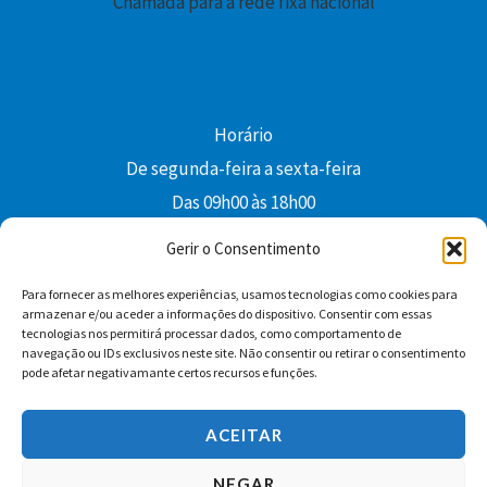
Chamada para a rede fixa nacional
Horário
De segunda-feira a sexta-feira
Das 09h00 às 18h00
colibri@edi-colibri.pt
Gerir o Consentimento
Para fornecer as melhores experiências, usamos tecnologias como cookies para
Facebook
YouTube
Instagram
Whatsapp
armazenar e/ou aceder a informações do dispositivo. Consentir com essas
tecnologias nos permitirá processar dados, como comportamento de
Condições Gerais de Venda
navegação ou IDs exclusivos neste site. Não consentir ou retirar o consentimento
pode afetar negativamante certos recursos e funções.
ACEITAR
NEGAR