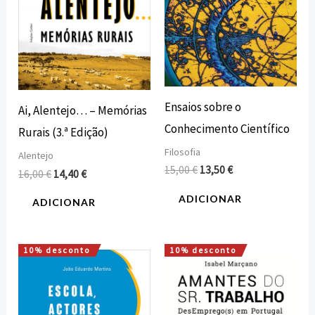
Ensaios sobre o
Ai, Alentejo… – Memórias
Conhecimento Científico
Rurais (3.ª Edição)
Filosofia
Alentejo
15,00
€
13,50
€
16,00
€
14,40
€
ADICIONAR
ADICIONAR
10% desconto
10% desconto
O
O
O
O
preço
preço
preço
preço
original
atual
original
atual
era:
é:
era:
é:
16,00 €.
14,40 €.
15,00 €.
13,50 €.