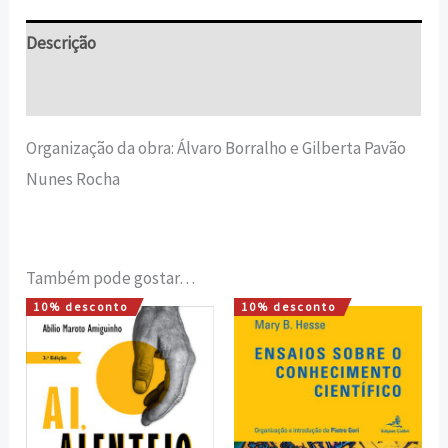
Descrição
Informação adicional
Organização da obra: Álvaro Borralho e Gilberta Pavão
Nunes Rocha
Também pode gostar…
10% desconto
10% desconto
O
O
O
O
preço
preço
preço
preço
original
atual
original
atual
era:
é:
era:
é:
16,00 €.
14,40 €.
15,00 €.
13,50 €.