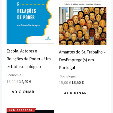
Escola, Actores e
Amantes do Sr. Trabalho –
Relações de Poder – Um
DesEmprego(s) em
estudo sociológico
Portugal
Economia
Sociologia
16,00
€
14,40
€
15,00
€
13,50
€
ADICIONAR
ADICIONAR
10% desconto
O
O