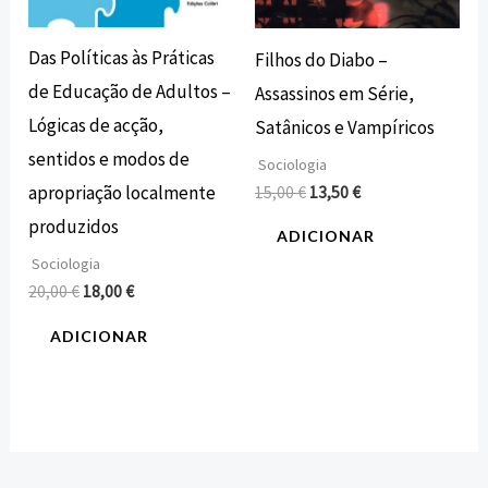
Das Políticas às Práticas
Filhos do Diabo –
de Educação de Adultos –
Assassinos em Série,
Lógicas de acção,
Satânicos e Vampíricos
sentidos e modos de
Sociologia
apropriação localmente
15,00
€
13,50
€
produzidos
ADICIONAR
Sociologia
20,00
€
18,00
€
ADICIONAR