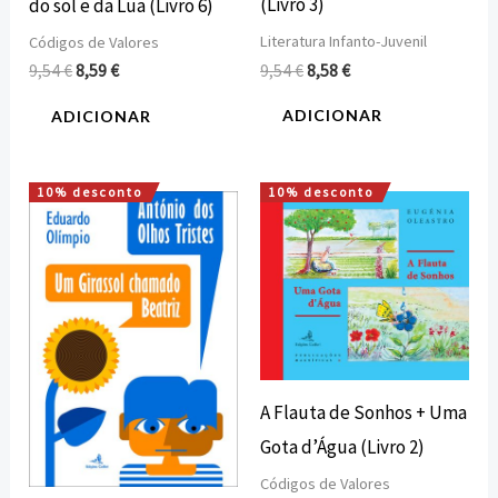
(Livro 3)
do sol e da Lua (Livro 6)
Literatura Infanto-Juvenil
Códigos de Valores
9,54
€
8,58
€
9,54
€
8,59
€
ADICIONAR
ADICIONAR
10% desconto
10% desconto
O
O
O
O
preço
preço
preço
preço
original
atual
original
atual
era:
é:
era:
é:
10,00 €.
9,00 €.
9,54 €.
8,59 €.
A Flauta de Sonhos + Uma
Gota d’Água (Livro 2)
Códigos de Valores