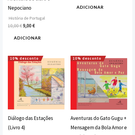
Nepociano
ADICIONAR
História de Portugal
10,00
€
9,00
€
ADICIONAR
10% desconto
10% desconto
O
O
O
O
preço
preço
preço
preço
original
atual
original
atual
era:
é:
era:
é:
9,54 €.
8,59 €.
9,54 €.
8,59 €.
Diálogo das Estações
Aventuras do Gato Gugu +
(Livro 4)
Mensagem da Bola Amor e