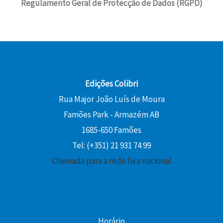
Regulamento Geral de Protecção de Dados (RGPD)
Edições Colibri
Rua Major João Luís de Moura
Famões Park - Armazém AB
1685-650 Famões
Tel: (+351) 21 931 74 99
Chamada para a rede fixa nacional
Horário