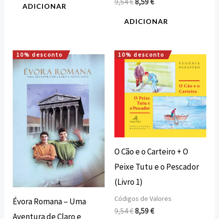
9,54
€
8,59
€
ADICIONAR
ADICIONAR
10% desconto
10% desconto
O
O
O
O
preço
preço
preço
preço
original
atual
original
atual
era:
é:
era:
é:
10,00 €.
9,00 €.
9,54 €.
8,59 €.
O Cão e o Carteiro + O
Peixe Tutu e o Pescador
(Livro 1)
Códigos de Valores
Évora Romana – Uma
9,54
€
8,59
€
Aventura de Claro e