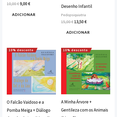
10,00
€
9,00
€
Desenho Infantil
ADICIONAR
Pedopsiquiatria
15,00
€
13,50
€
ADICIONAR
10% desconto
10% desconto
O
O
O
O
preço
preço
preço
preço
original
atual
original
atual
era:
é:
era:
é:
9,54 €.
8,59 €.
9,54 €.
8,58 €.
A Minha Árvore +
O Falcão Vaidoso e a
Gentileza com os Animais
Pomba Meiga + Diálogo