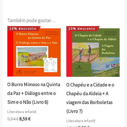
Também pode gostar…
10% desconto
10% desconto
O
O
O
O
preço
preço
preço
preço
original
atual
original
atual
era:
é:
era:
é:
9,54 €.
8,59 €.
9,54 €.
8,59 €.
O Burro Mimoso na Quinta
O Chapéu e a Cidade e o
da Paz + Diálogo entre o
Chapéu da Aldeia + A
Sim e o Não (Livro 8)
viagem das Borboletas
(Livro 7)
Literatura Infantil
9,54
€
8,59
€
Literatura Infantil