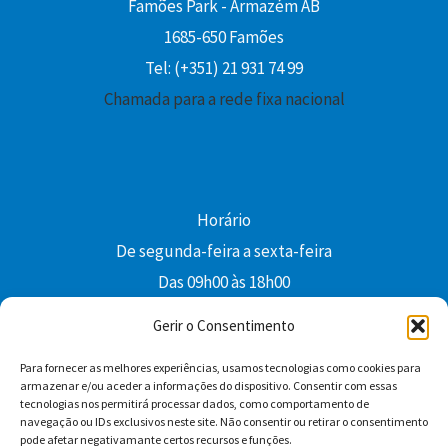
Famões Park - Armazém AB
1685-650 Famões
Tel: (+351) 21 931 74 99
Chamada para a rede fixa nacional
Horário
De segunda-feira a sexta-feira
Das 09h00 às 18h00
colibri@edi-colibri.pt
Gerir o Consentimento
Para fornecer as melhores experiências, usamos tecnologias como cookies para
Facebook
YouTube
Instagram
Whatsapp
armazenar e/ou aceder a informações do dispositivo. Consentir com essas
tecnologias nos permitirá processar dados, como comportamento de
Condições Gerais de Venda
navegação ou IDs exclusivos neste site. Não consentir ou retirar o consentimento
pode afetar negativamante certos recursos e funções.