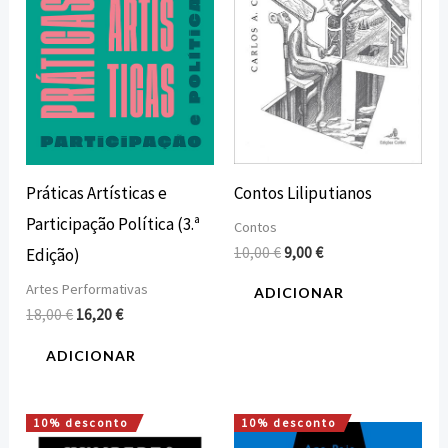
Contos Liliputianos
Práticas Artísticas e
Participação Política (3.ª
Contos
10,00
€
9,00
€
Edição)
Artes Performativas
ADICIONAR
18,00
€
16,20
€
ADICIONAR
10% desconto
10% desconto
O
O
O
O