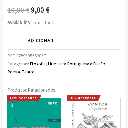
10,00
€
9,00
€
Availability:
1 em stock
ADICIONAR
REF:
9789895662067
Categorias:
Filosofia
,
Literatura Portuguesa e Ficção
,
Poesia
,
Teatro
Produtos Relacionados
10% desconto
10% desconto
O
O
O
O
preço
preço
preço
preço
original
atual
original
atual
era:
é:
era:
é:
18,00 €.
16,20 €.
10,00 €.
9,00 €.