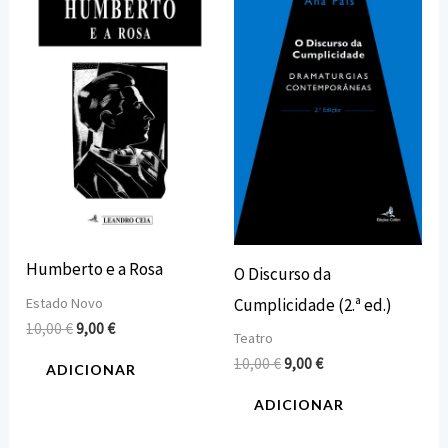
preço
preço
preço
preço
original
atual
original
atual
era:
é:
era:
é:
10,00 €.
9,00 €.
10,00 €.
9,00 €.
Humberto e a Rosa
O Discurso da
Cumplicidade (2.ª ed.)
Estado Novo
10,00
€
9,00
€
Teatro
10,00
€
9,00
€
ADICIONAR
ADICIONAR