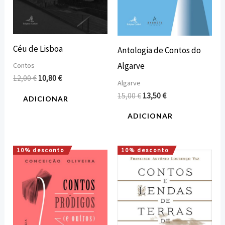
Céu de Lisboa
Antologia de Contos do
Algarve
Contos
12,00
€
10,80
€
Algarve
15,00
€
13,50
€
ADICIONAR
ADICIONAR
10% desconto
10% desconto
O
O
O
O
preço
preço
preço
preço
original
atual
original
atual
era:
é:
era:
é:
12,00 €.
10,80 €.
15,00 €.
13,50 €.