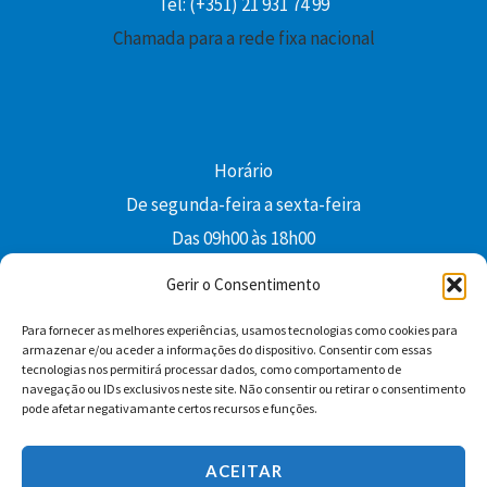
Tel: (+351) 21 931 74 99
Chamada para a rede fixa nacional
Horário
De segunda-feira a sexta-feira
Das 09h00 às 18h00
colibri@edi-colibri.pt
Gerir o Consentimento
Para fornecer as melhores experiências, usamos tecnologias como cookies para
Facebook
YouTube
Instagram
Whatsapp
armazenar e/ou aceder a informações do dispositivo. Consentir com essas
tecnologias nos permitirá processar dados, como comportamento de
Condições Gerais de Venda
navegação ou IDs exclusivos neste site. Não consentir ou retirar o consentimento
pode afetar negativamante certos recursos e funções.
ACEITAR